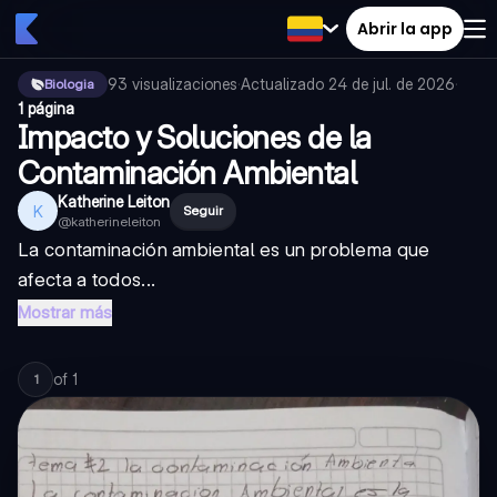
Abrir la app
93
visualizaciones
·
Actualizado
24 de jul. de 2026
·
Biologia
1 página
Impacto y Soluciones de la
Contaminación Ambiental
Katherine Leiton
K
Seguir
@
katherineleiton
La contaminación ambiental es un problema que
afecta a todos...
Mostrar más
of
1
1