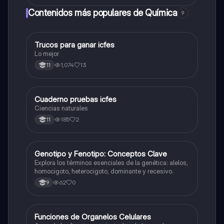
Contenidos más populares de Química
9
Trucos para ganar icfes
Química
Lo mejor
1,074
13
11
Cuaderno pruebas icfes
Biologia
Ciencias naturales
185
2
11
G
Genotipo y Fenotipo: Conceptos Clave
Biologia
Explora los términos esenciales de la genética: alelos,
homocigoto, heterocigoto, dominante y recesivo.
62
0
9
F
Funciones de Organelos Celulares
Biologia