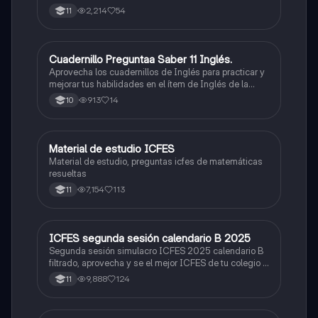
2,214
54
11
Cuadernillo Preguntaa Saber 11 Inglés.
ICFES: Inglés
Aprovecha los cuadernillos de Inglés para practicar y
mejorar tus habilidades en el ítem de Inglés de la
Prueba Saber 11. 🫡
913
14
10
Material de estudio ICFES
ICFES: Matemáticas
Material de estudio, preguntas icfes de matemáticas
resueltas
7,154
113
11
ICFES segunda sesión calendario B 2025
ICFES: Lectura Crítica
Segunda sesión simulacro ICFES 2025 calendario B
filtrado, aprovecha y se el mejor ICFES de tu colegio y
poder ingresar a universidad, y estudiar aquella
9,888
124
11
carrera con la que tanto sueñas.