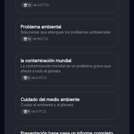
407
0
10
Problema ambiental
Biologia
Soluciones que abarquen los problemas ambientales
152
0
10
la contaminación mundial
Biologia
La contaminación mundial es un problema grave que
afecta a todo el planeta.
610
2
6
Cuidado del medio ambiente
Biologia
Cuidar el ambiente y el planeta
177
2
9
Presentación base pasa un informe completo
Biologia