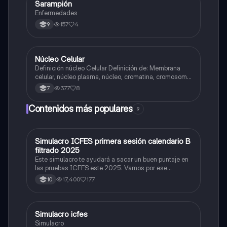
Sarampión
Biologia
Enfermedades
157
4
9
Núcleo Celular
Biologia
Definición núcleo Celular Definición de: Membrana
celular, núcleo plasma, núcleo, cromatina, cromosoma
Interfase Fases de la interfase
377
8
7
Contenidos más populares
9
Simulacro ICFES primera sesión calendario B
ICFES: Matemáticas
filtrado 2025
Este simulacro te ayudará a sacar un buen puntaje en
las pruebas ICFES este 2025. Vamos por ese
500/500. Y poder ser admitido en la universidad que
17,400
177
10
quieras, estudiar la carrera que quieres y no la que te
toque. Vamos con toda para sacar un buen puntaje.
Simulacro icfes
ICFES: Lectura Crítica
Simulacro