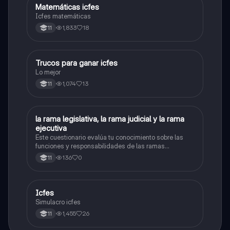
Matemáticas icfes
ICFES: Matemáticas
Icfes matemáticas
1,833
18
11
Trucos para ganar icfes
Química
Lo mejor
1,074
13
11
L
la rama legislativa, la rama judicial y la rama
Sociales/Historia
ejecutiva
Este cuestionario evalúa tu conocimiento sobre las
funciones y responsabilidades de las ramas
legislativa, judicial y ejecutiva.
136
0
11
Icfes
ICFES: Sociales y Ciudadanas
Simulacro icfes
1,455
26
11