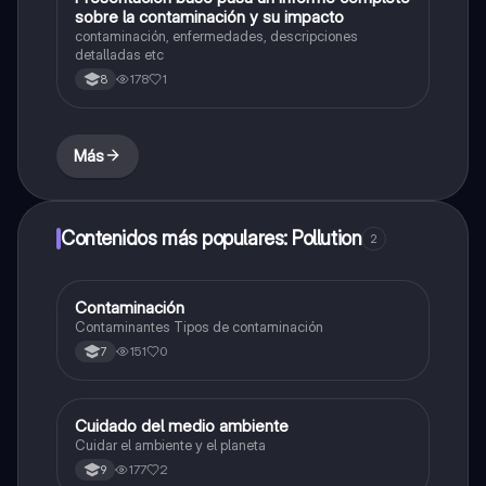
sobre la contaminación y su impacto
contaminación, enfermedades, descripciones
detalladas etc
178
1
8
Más
Contenidos más populares: Pollution
2
Contaminación
Biologia
Contaminantes Tipos de contaminación
151
0
7
Cuidado del medio ambiente
Biologia
Cuidar el ambiente y el planeta
177
2
9