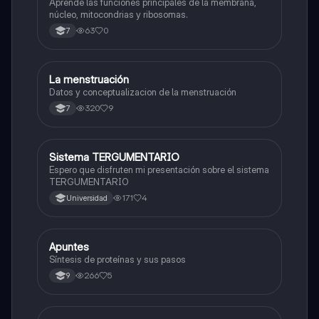
Aprende las funciones principales de la membrana,
núcleo, mitocondrias y ribosomas.
63
0
7
La menstruación
Biologia
Datos y conceptualizacion de la menstruación
320
9
7
Sistema TERGUMENTARIO
Biologia
Espero que disfruten mi presentación sobre el sistema
TERGUMENTARIO
171
4
Universidad
Apuntes
Biologia
Síntesis de proteínas y sus pasos
266
5
9