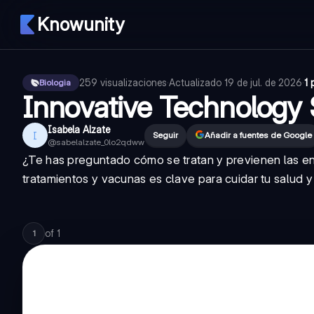
Knowunity
259
visualizaciones
·
Actualizado
19 de jul. de 2026
·
1 
Biologia
Innovative Technology 
Isabela Alzate
I
Seguir
Añadir a fuentes de Google
@
sabelalzate_0lo2qdww
¿Te has preguntado cómo se tratan y previenen las 
tratamientos y vacunas es clave para cuidar tu salud y 
of
1
1