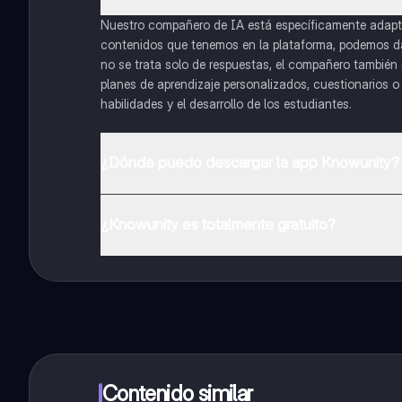
Nuestro compañero de IA está específicamente adapta
contenidos que tenemos en la plataforma, podemos dar 
no se trata solo de respuestas, el compañero también g
planes de aprendizaje personalizados, cuestionarios 
habilidades y el desarrollo de los estudiantes.
¿Dónde puedo descargar la app Knowunity?
Puedes descargar la app en Google Play Store y Apple
¿Knowunity es totalmente gratuito?
¡Sí lo es! Tienes acceso totalmente gratuito a todo e
inmeditamente. Puedes ganar dinero utilizando la apli
Contenido similar