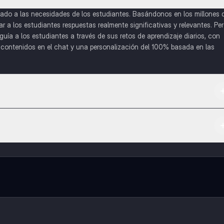
do a las necesidades de los estudiantes. Basándonos en los millones 
a los estudiantes respuestas realmente significativas y relevantes. Pe
uía a los estudiantes a través de sus retos de aprendizaje diarios, con
o contenidos en el chat y una personalización del 100% basada en las
 App Store.
l contenido de la app, puedes chatear con otros alumnos y recibir ayuda
cación, que te permitirá acceder a determinadas funciones.