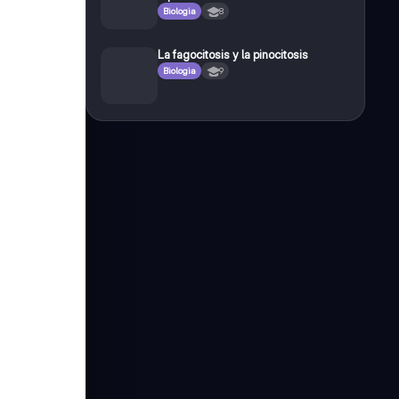
Biologia
8
La fagocitosis y la pinocitosis
Biologia
9