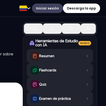
Iniciar sesión
Descarga la app
0
Herramientas de Estudio
NUEVO
con IA
r sobre
Resumen
Flashcards
Quiz
Examen de práctica