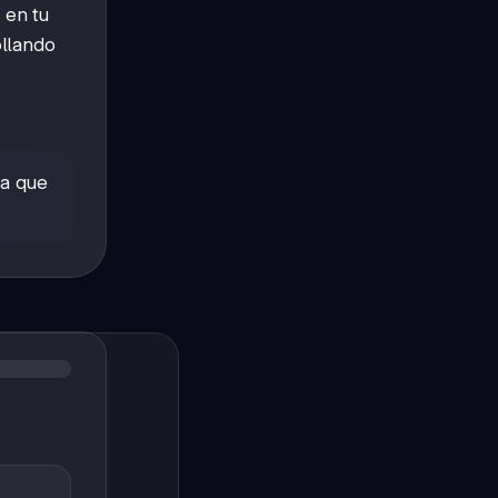
 en tu
ollando
va que