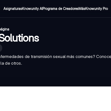
Asignaturas
Knowunity AI
Programa de Creadores
Más
Knowunity Pro
página
Solutions
enfermedades de transmisión sexual más comunes? Conoce
la de otros.