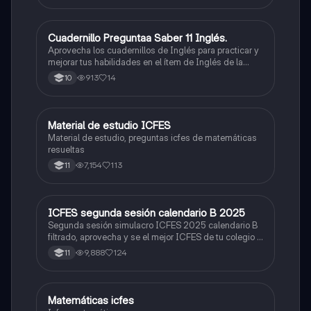
Cuadernillo Preguntaa Saber 11 Inglés.
ICFES: Inglés
Aprovecha los cuadernillos de Inglés para practicar y
mejorar tus habilidades en el ítem de Inglés de la
Prueba Saber 11. 🫡
913
14
10
Material de estudio ICFES
ICFES: Matemáticas
Material de estudio, preguntas icfes de matemáticas
resueltas
7,154
113
11
ICFES segunda sesión calendario B 2025
ICFES: Lectura Crítica
Segunda sesión simulacro ICFES 2025 calendario B
filtrado, aprovecha y se el mejor ICFES de tu colegio y
poder ingresar a universidad, y estudiar aquella
9,888
124
11
carrera con la que tanto sueñas.
Matemáticas icfes
ICFES: Matemáticas