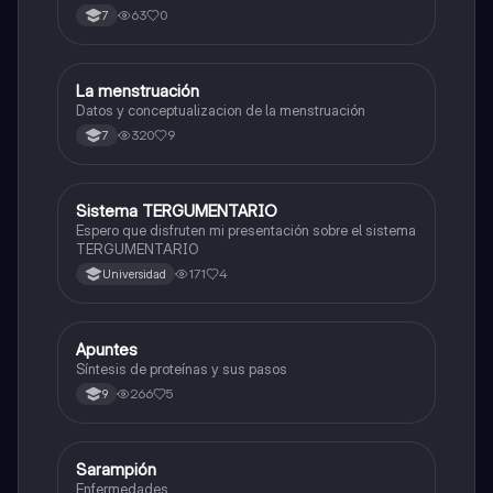
63
0
7
La menstruación
Biologia
Datos y conceptualizacion de la menstruación
320
9
7
Sistema TERGUMENTARIO
Biologia
Espero que disfruten mi presentación sobre el sistema
TERGUMENTARIO
171
4
Universidad
Apuntes
Biologia
Síntesis de proteínas y sus pasos
266
5
9
Sarampión
Biologia
Enfermedades