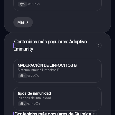
138
2
9
Más
Contenidos más populares: Adaptive
2
Immunity
MADURACIÓN DE LINFOCITOS B
Biologia
Sistema inmune Linfocitos B
90
0
7
tipos de inmunidad
Biologia
los tipos de inmunidad
140
1
9
Contenidos más populares de Química
9