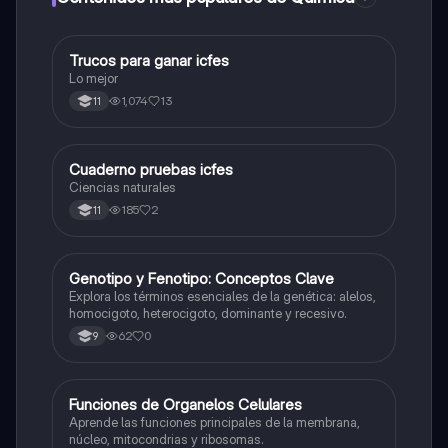
Trucos para ganar icfes
Química
Lo mejor
1,074
13
11
Cuaderno pruebas icfes
Biologia
Ciencias naturales
185
2
11
G
Genotipo y Fenotipo: Conceptos Clave
Biologia
Explora los términos esenciales de la genética: alelos,
homocigoto, heterocigoto, dominante y recesivo.
62
0
9
F
Funciones de Organelos Celulares
Biologia
Aprende las funciones principales de la membrana,
núcleo, mitocondrias y ribosomas.