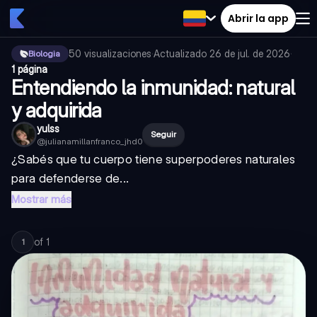
Abrir la app
50
visualizaciones
·
Actualizado
26 de jul. de 2026
·
Biologia
1 página
Entendiendo la inmunidad: natural
y adquirida
yulss
Seguir
@
julianamillanfranco_jhd0
¿Sabés que tu cuerpo tiene superpoderes naturales
para defenderse de...
Mostrar más
of
1
1