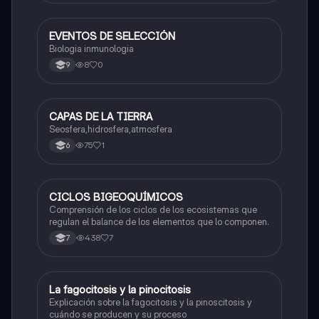
EVENTOS DE SELECCIÓN
Biologia
Biologia inmunologia
8
0
9
CAPAS DE LA TIERRA
Biologia
Seosfera,hidrosfera,atmosfera
75
1
6
CICLOS BIGEOQUÍMICOS
Biologia
Comprensión de los ciclos de los ecosistemas que
regulan el balance de los elementos que lo componen.
438
7
7
La fagocitosis y la pinocitosis
Biologia
Explicación sobre la fagocitosis y la pinoscitosis y
cuándo se producen y su proceso