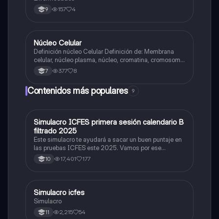
157
4
9
Núcleo Celular
Biologia
Definición núcleo Celular Definición de: Membrana
celular, núcleo plasma, núcleo, cromatina, cromosoma
Interfase Fases de la interfase
377
8
7
Contenidos más populares
9
Simulacro ICFES primera sesión calendario B
ICFES: Matemáticas
filtrado 2025
Este simulacro te ayudará a sacar un buen puntaje en
las pruebas ICFES este 2025. Vamos por ese
500/500. Y poder ser admitido en la universidad que
17,401
177
10
quieras, estudiar la carrera que quieres y no la que te
toque. Vamos con toda para sacar un buen puntaje.
Simulacro icfes
ICFES: Lectura Crítica
Simulacro
2,215
54
11