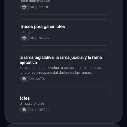
Icfes matemáticas
1,833
18
11
Trucos para ganar icfes
Química
Lo mejor
1,074
13
11
L
la rama legislativa, la rama judicial y la rama
Sociales/Historia
ejecutiva
Este cuestionario evalúa tu conocimiento sobre las
funciones y responsabilidades de las ramas
legislativa, judicial y ejecutiva.
136
0
11
Icfes
ICFES: Sociales y Ciudadanas
Simulacro icfes
1,455
26
11