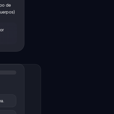
ipo de
cuerpos)
or
na.