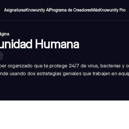
Asignaturas
Knowunity AI
Programa de Creadores
Más
Knowunity Pro
página
munidad Humana
er organizado que te protege 24/7 de virus, bacterias y o
nde usando dos estrategias geniales que trabajan en equi