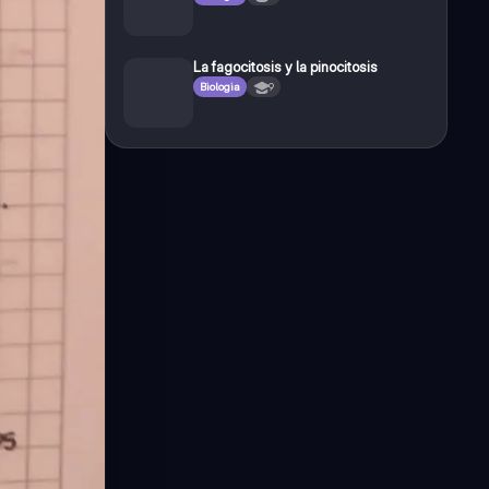
La fagocitosis y la pinocitosis
Biologia
9