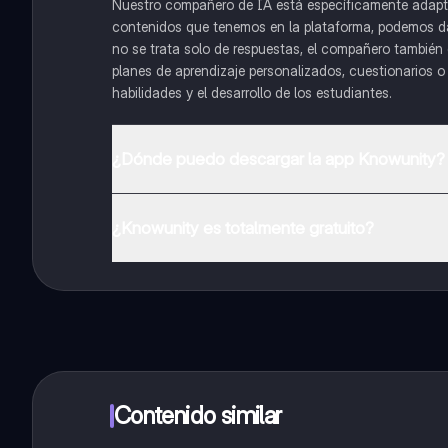
Nuestro compañero de IA está específicamente adapta
contenidos que tenemos en la plataforma, podemos dar 
no se trata solo de respuestas, el compañero también g
planes de aprendizaje personalizados, cuestionarios 
habilidades y el desarrollo de los estudiantes.
¿Dónde puedo descargar la app Knowunity?
Puedes descargar la app en Google Play Store y Apple
¿Knowunity es totalmente gratuito?
¡Sí lo es! Tienes acceso totalmente gratuito a todo e
inmeditamente. Puedes ganar dinero utilizando la apli
Contenido similar