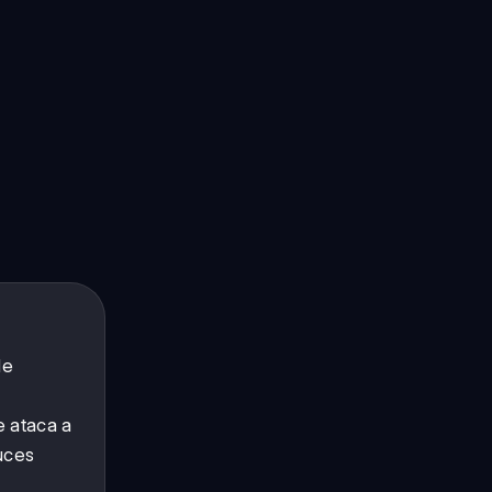
de
e ataca a
duces