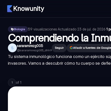
Knowunity
59
visualizaciones
·
Actualizado
23 de jul. de 2026
·
1 
Biologia
Comprendiendo la In
sararamirezg005
S
Seguir
Añadir a fuentes de Google
@
sararamirezg005_dhh9
Tu sistema inmunológico funciona como un ejército súp
invasores. Vamos a descubrir cómo tu cuerpo se defie
of
1
1