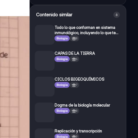
Contenido similar
6
Todo lo que conforman en sistema
inmunológico, incluyendo lo que te
escanneé
Biologia
8
CAPAS DE LA TIERRA
Biologia
6
CICLOS BIGEOQUÍMICOS
Biologia
7
Dogma de la biología molecular
Biologia
8
Replicación y transcripción
Biologia
9