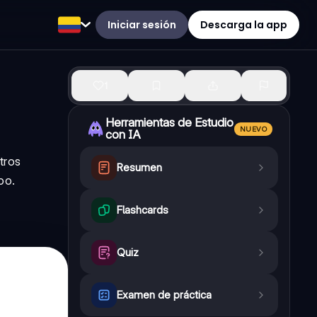
Iniciar sesión
Descarga la app
1
Herramientas de Estudio
NUEVO
con IA
tros
Resumen
po.
Flashcards
Quiz
Examen de práctica