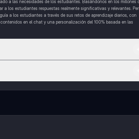
do a las necesidades de los estudiantes. Basándonos en los millones 
a los estudiantes respuestas realmente significativas y relevantes. Pe
uía a los estudiantes a través de sus retos de aprendizaje diarios, con
o contenidos en el chat y una personalización del 100% basada en las
 App Store.
l contenido de la app, puedes chatear con otros alumnos y recibir ayuda
cación, que te permitirá acceder a determinadas funciones.