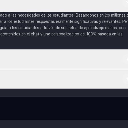
do a las necesidades de los estudiantes. Basándonos en los millones 
a los estudiantes respuestas realmente significativas y relevantes. Pe
uía a los estudiantes a través de sus retos de aprendizaje diarios, con
o contenidos en el chat y una personalización del 100% basada en las
 App Store.
l contenido de la app, puedes chatear con otros alumnos y recibir ayuda
cación, que te permitirá acceder a determinadas funciones.