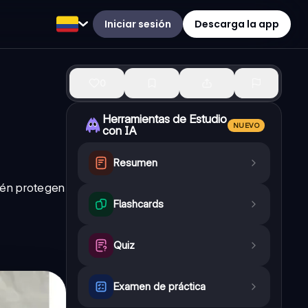
Iniciar sesión
Descarga la app
0
Herramientas de Estudio
NUEVO
con IA
Resumen
ién protegen
Flashcards
Quiz
Examen de práctica