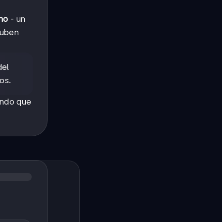
no
- un
suben
del
os.
iendo que