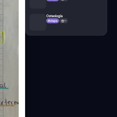
Osteología
Biologia
11