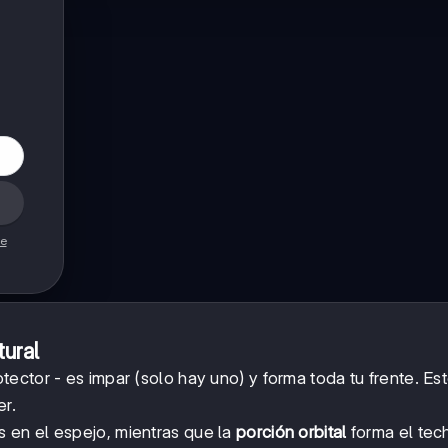
de
ural
tector - es impar (solo hay uno) y forma toda tu frente. Es
er.
s en el espejo, mientras que la
porción orbital
forma el tec