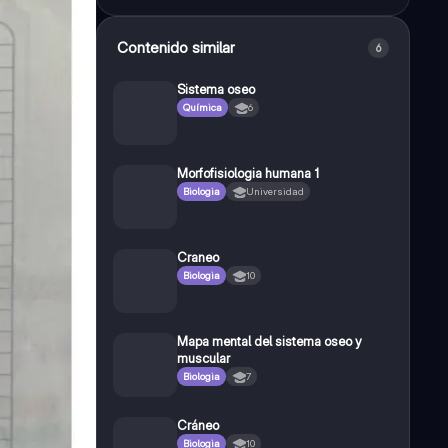
Contenido similar
6
Sistema oseo
Química
6
Morfofisiologia humana 1
Biologia
Universidad
Craneo
Biologia
10
Mapa mental del sistema oseo y
muscular
Biologia
7
Cráneo
Biologia
10