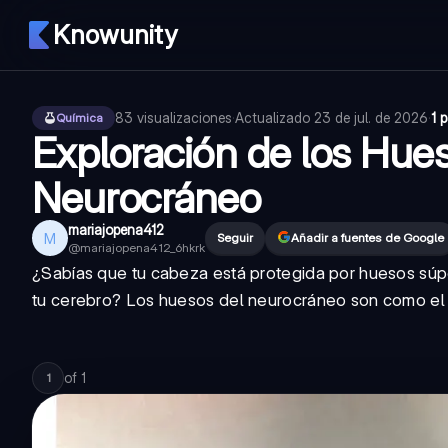
Knowunity
83
visualizaciones
·
Actualizado
23 de jul. de 2026
·
1 
Química
Exploración de los Hues
Neurocráneo
mariajopena412
M
Seguir
Añadir a fuentes de Google
@
mariajopena412_6hkrk
¿Sabías que tu cabeza está protegida por huesos súp
tu cerebro? Los huesos del neurocráneo son como el 
of
1
1