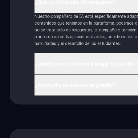
¿Qué es Knowunity AI companion?
Nuestro compañero de IA está específicamente adapta
contenidos que tenemos en la plataforma, podemos dar 
no se trata solo de respuestas, el compañero también g
planes de aprendizaje personalizados, cuestionarios 
habilidades y el desarrollo de los estudiantes.
¿Dónde puedo descargar la app Knowunity?
Puedes descargar la app en Google Play Store y Apple
¿Knowunity es totalmente gratuito?
¡Sí lo es! Tienes acceso totalmente gratuito a todo e
inmeditamente. Puedes ganar dinero utilizando la apli