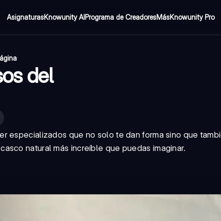
Asignaturas
Knowunity AI
Programa de Creadores
Más
Knowunity Pro
página
os del
er especializados que no solo te dan forma sino que tamb
casco natural más increíble que puedas imaginar.