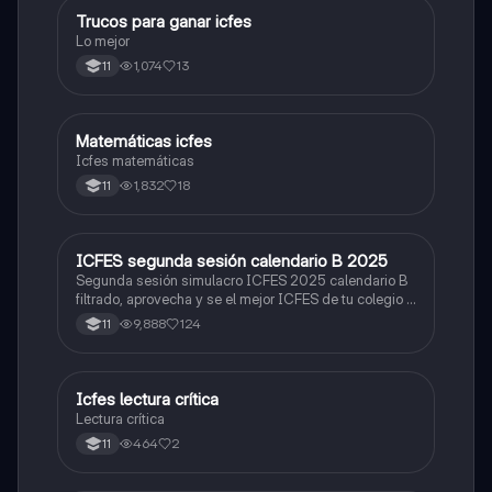
Trucos para ganar icfes
Química
Lo mejor
1,074
13
11
Matemáticas icfes
ICFES: Matemáticas
Icfes matemáticas
1,832
18
11
ICFES segunda sesión calendario B 2025
ICFES: Lectura Crítica
Segunda sesión simulacro ICFES 2025 calendario B
filtrado, aprovecha y se el mejor ICFES de tu colegio y
poder ingresar a universidad, y estudiar aquella
9,888
124
11
carrera con la que tanto sueñas.
Icfes lectura crítica
Lengua Castellana
Lectura crítica
464
2
11