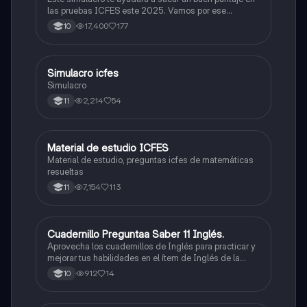
las pruebas ICFES este 2025. Vamos por ese
500/500. Y poder ser admitido en la universidad que
17,400
177
10
quieras, estudiar la carrera que quieres y no la que te
toque. Vamos con toda para sacar un buen puntaje.
Simulacro icfes
ICFES: Lectura Crítica
Simulacro
2,214
54
11
Material de estudio ICFES
ICFES: Matemáticas
Material de estudio, preguntas icfes de matemáticas
resueltas
7,154
113
11
Cuadernillo Preguntaa Saber 11 Inglés.
ICFES: Inglés
Aprovecha los cuadernillos de Inglés para practicar y
mejorar tus habilidades en el ítem de Inglés de la
Prueba Saber 11. 🫡
912
14
10