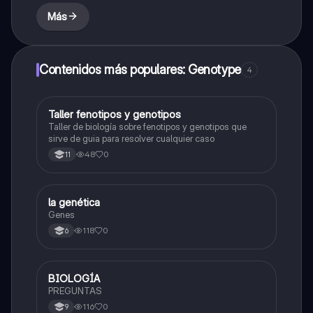
Más
Contenidos más populares: Genotype
4
Taller fenotipos y genotipos
Biologia
Taller de biología sobre fenotipos y genotipos que
sirve de guia para resolver cualquier caso
48
0
11
la genética
Biologia
Genes
118
0
6
BIOLOGÍA
Biologia
PREGUNTAS
116
0
9