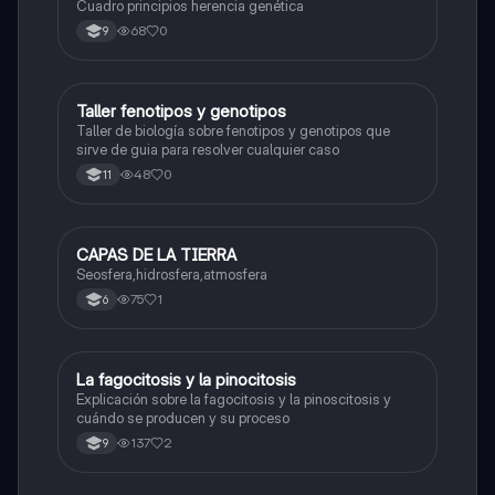
Cuadro principios herencia genética
68
0
9
Taller fenotipos y genotipos
Biologia
Taller de biología sobre fenotipos y genotipos que
sirve de guia para resolver cualquier caso
48
0
11
CAPAS DE LA TIERRA
Biologia
Seosfera,hidrosfera,atmosfera
75
1
6
La fagocitosis y la pinocitosis
Biologia
Explicación sobre la fagocitosis y la pinoscitosis y
cuándo se producen y su proceso
137
2
9