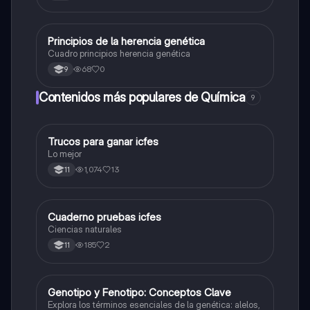
Principios de la herencia genética
Biologia
Cuadro principios herencia genética
68
0
9
Contenidos más populares de Química
9
Trucos para ganar icfes
Química
Lo mejor
1,074
13
11
Cuaderno pruebas icfes
Biologia
Ciencias naturales
185
2
11
G
Genotipo y Fenotipo: Conceptos Clave
Biologia
Explora los términos esenciales de la genética: alelos,