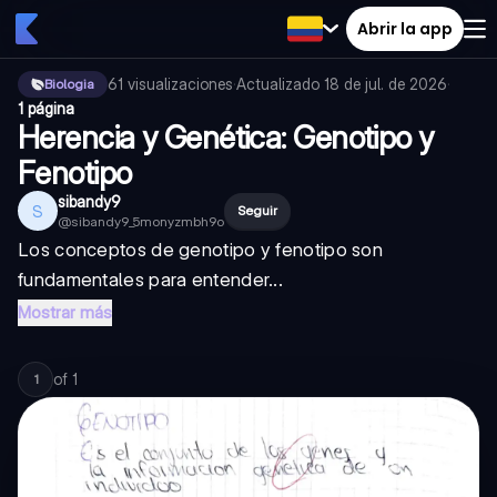
Abrir la app
61
visualizaciones
·
Actualizado
18 de jul. de 2026
·
Biologia
1 página
Herencia y Genética: Genotipo y
Fenotipo
sibandy9
S
Seguir
@
sibandy9_5monyzmbh9o
Los conceptos de genotipo y fenotipo son
fundamentales para entender...
Mostrar más
of
1
1