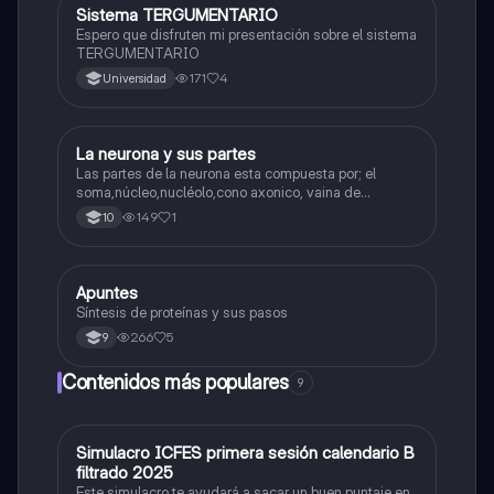
Sistema TERGUMENTARIO
Biologia
Espero que disfruten mi presentación sobre el sistema
TERGUMENTARIO
171
4
Universidad
La neurona y sus partes
Biologia
Las partes de la neurona esta compuesta por; el
soma,núcleo,nucléolo,cono axonico, vaina de
mielina,celula schwan,núcleo de schwann,nódulo de
149
1
10
Ranvier,terminal axonico Arborizacion terminal, botón
sinaptico,dentristas y sustancia de Nissi.
Apuntes
Biologia
Síntesis de proteínas y sus pasos
266
5
9
Contenidos más populares
9
Simulacro ICFES primera sesión calendario B
ICFES: Matemáticas
filtrado 2025
Este simulacro te ayudará a sacar un buen puntaje en