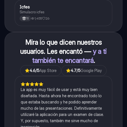
Icfes
ICFES: Sociales y Ciudadanas
Simulacro icfes
1,455
26
11
Mira lo que dicen nuestros
usuarios. Les encantó —
y a ti
también te encantará
.
4.6
/5
App Store
4.7
/5
Google Play
La app es muy fácil de usar y está muy bien
diseñada. Hasta ahora he encontrado todo lo
que estaba buscando y he podido aprender
mucho de las presentaciones. Definitivamente
utilizaré la aplicación para un examen de clase.
Y, por supuesto, también me sirve mucho de
inspiración.