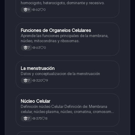
homocigoto, heterocigoto, dominante y recesivo.
62
0
9
F
Funciones de Organelos Celulares
Biologia
Aprende las funciones principales de la membrana,
núcleo, mitocondrias y ribosomas.
63
0
7
La menstruación
Biologia
Datos y conceptualizacion de la menstruación
320
9
7
Núcleo Celular
Biologia
Definición núcleo Celular Definición de: Membrana
celular, núcleo plasma, núcleo, cromatina, cromosoma
Interfase Fases de la interfase
375
8
7