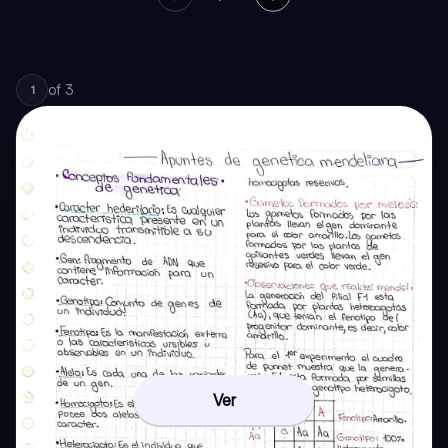
of
3
1
Ver