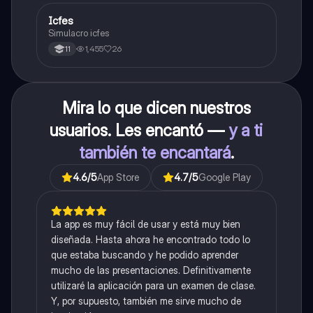
Icfes
ICFES: Sociales y Ciudadanas
Simulacro icfes
1,455
26
11
Mira lo que dicen nuestros
usuarios. Les encantó —
y a ti
también te encantará
.
4.6
/5
App Store
4.7
/5
Google Play
La app es muy fácil de usar y está muy bien
diseñada. Hasta ahora he encontrado todo lo
que estaba buscando y he podido aprender
mucho de las presentaciones. Definitivamente
utilizaré la aplicación para un examen de clase.
Y, por supuesto, también me sirve mucho de