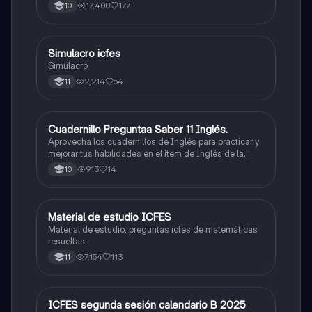
500/500. Y poder ser admitido en la universidad que
17,400
177
10
quieras, estudiar la carrera que quieres y no la que te
toque. Vamos con toda para sacar un buen puntaje.
Simulacro icfes
ICFES: Lectura Crítica
Simulacro
2,214
54
11
Cuadernillo Preguntaa Saber 11 Inglés.
ICFES: Inglés
Aprovecha los cuadernillos de Inglés para practicar y
mejorar tus habilidades en el ítem de Inglés de la
Prueba Saber 11. 🫡
913
14
10
Material de estudio ICFES
ICFES: Matemáticas
Material de estudio, preguntas icfes de matemáticas
resueltas
7,154
113
11
ICFES segunda sesión calendario B 2025
ICFES: Lectura Crítica