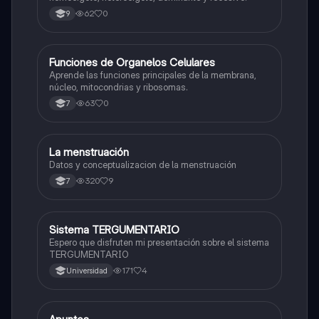
62
0
9
F
Funciones de Organelos Celulares
Biologia
Aprende las funciones principales de la membrana,
núcleo, mitocondrias y ribosomas.
63
0
7
La menstruación
Biologia
Datos y conceptualizacion de la menstruación
320
9
7
Sistema TERGUMENTARIO
Biologia
Espero que disfruten mi presentación sobre el sistema
TERGUMENTARIO
171
4
Universidad
Biologia