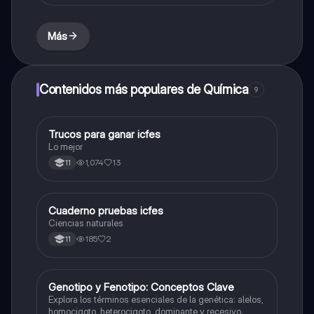
Más
Contenidos más populares de Química
9
Trucos para ganar icfes
Química
Lo mejor
1,074
13
11
Cuaderno pruebas icfes
Biologia
Ciencias naturales
185
2
11
G
Genotipo y Fenotipo: Conceptos Clave
Biologia
Explora los términos esenciales de la genética: alelos,
homocigoto, heterocigoto, dominante y recesivo.