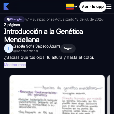
Abrir la app
47
visualizaciones
·
Actualizado
18 de jul. de 2026
·
Biologia
3 páginas
Introducción a la Genética
Mendeliana
Isabela Sofia Salcedo Aguirre
I
Seguir
@
isabelasofiasal
¿Sabías que tus ojos, tu altura y hasta el color...
Mostrar más