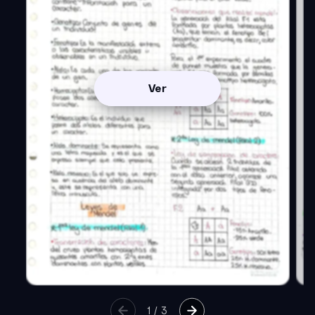
Ver
1
/
3