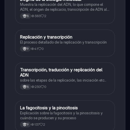
Muestra la replicación del ADN, lo que compone el
ADN, el origen de replicacio, transcripción de ADN al
ARN y traducción de ARN a proteína.
383
2
8
Replicación y transcripción
Biologia
El proceso detallado de la replicación y transcripción
41
0
9
Transcripción, traducción y replicación del
Biologia
ADN
sobre las etapas de la replicación, las iniciación etc..
230
0
8
La fagocitosis y la pinocitosis
Biologia
Explicación sobre la fagocitosis y la pinoscitosis y
cuándo se producen y su proceso
137
2
9