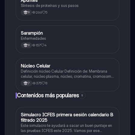
Apuntes
Síntesis de proteínas y sus pasos
266
5
9
Sarampión
Biologia
Enfermedades
157
4
9
Núcleo Celular
Biologia
Definición núcleo Celular Definición de: Membrana
celular, núcleo plasma, núcleo, cromatina, cromosoma
Interfase Fases de la interfase
375
8
7
Contenidos más populares
9
Simulacro ICFES primera sesión calendario B
ICFES: Matemáticas
filtrado 2025
Este simulacro te ayudará a sacar un buen puntaje en
las pruebas ICFES este 2025. Vamos por ese