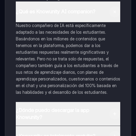
¿Qué es Knowunity AI companion?
Nuestro compañero de IA está específicamente
adaptado a las necesidades de los estudiantes.
Basándonos en los millones de contenidos que
tenemos en la plataforma, podemos dar a los
estudiantes respuestas realmente significativas y
relevantes. Pero no se trata solo de respuestas, el
compañero también guía a los estudiantes a través de
sus retos de aprendizaje diarios, con planes de
aprendizaje personalizados, cuestionarios o contenidos
en el chat y una personalización del 100% basada en
las habilidades y el desarrollo de los estudiantes.
¿Dónde puedo descargar la app
Knowunity?
Puedes descargar la app en Google Play Store y Apple
App Store.