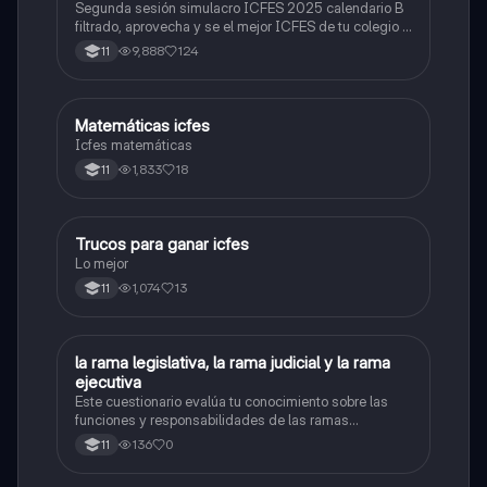
Segunda sesión simulacro ICFES 2025 calendario B
filtrado, aprovecha y se el mejor ICFES de tu colegio y
poder ingresar a universidad, y estudiar aquella
9,888
124
11
carrera con la que tanto sueñas.
Matemáticas icfes
ICFES: Matemáticas
Icfes matemáticas
1,833
18
11
Trucos para ganar icfes
Química
Lo mejor
1,074
13
11
L
la rama legislativa, la rama judicial y la rama
Sociales/Historia
ejecutiva
Este cuestionario evalúa tu conocimiento sobre las
funciones y responsabilidades de las ramas
legislativa, judicial y ejecutiva.
136
0
11