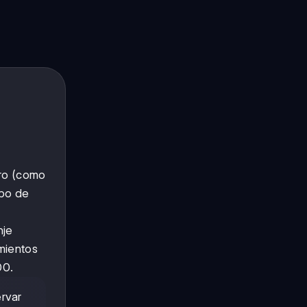
tro (como
ipo de
nje
imientos
00.
ervar