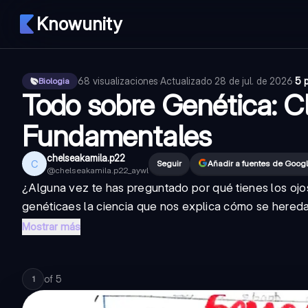
Knowunity
68
visualizaciones
·
Actualizado
28 de jul. de 2026
·
5 
Biologia
Todo sobre Genética: Cl
Fundamentales
chelseakamila.p22
C
Seguir
Añadir a fuentes de Goog
@
chelseakamila.p22_aywl
¿Alguna vez te has preguntado por qué tienes los ojo
genética
es la ciencia que nos explica cómo se heredan 
Mostrar más
of
5
1