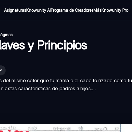
Asignaturas
Knowunity AI
Programa de Creadores
Más
Knowunity Pro
páginas
aves y Principios
le
s del mismo color que tu mamá o el cabello rizado como t
estas características de padres a hijos....