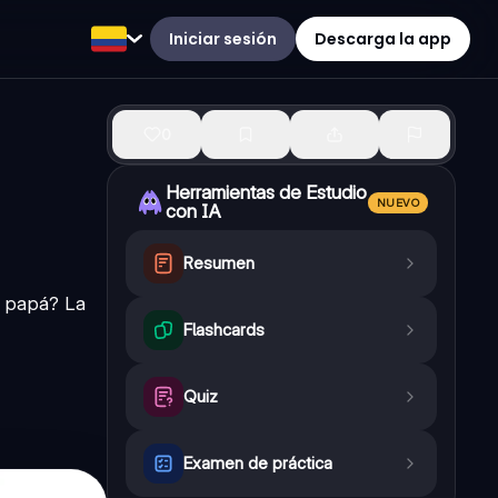
Iniciar sesión
Descarga la app
0
Herramientas de Estudio
NUEVO
con IA
Resumen
u papá? La
Flashcards
Quiz
Examen de práctica