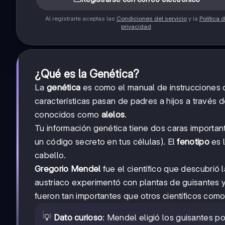
Al registrarte aceptas las
Condiciones del servicio
y la
Política 
privacidad
.
¿Qué es la Genética?
La
genética
es como el manual de instrucciones d
características pasan de padres a hijos a través
conocidos como
alelos
.
Tu información genética tiene dos caras importan
un código secreto en tus células). El
fenotipo
es l
cabello.
Gregorio Mendel
fue el científico que descubrió 
austriaco experimentó con plantas de guisantes y
fueron tan importantes que otros científicos com
💡
Dato curioso
: Mendel eligió los guisantes po