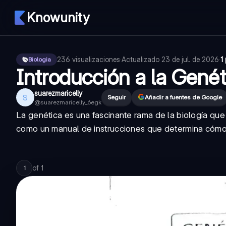
Knowunity
236
visualizaciones
·
Actualizado
23 de jul. de 2026
·
1
Biologia
Introducción a la Genét
suarezmaricelly
S
Seguir
Añadir a fuentes de Google
@
suarezmaricelly_6egk
La genética es una fascinante rama de la biología que 
como un manual de instrucciones que determina cómo 
of
1
1