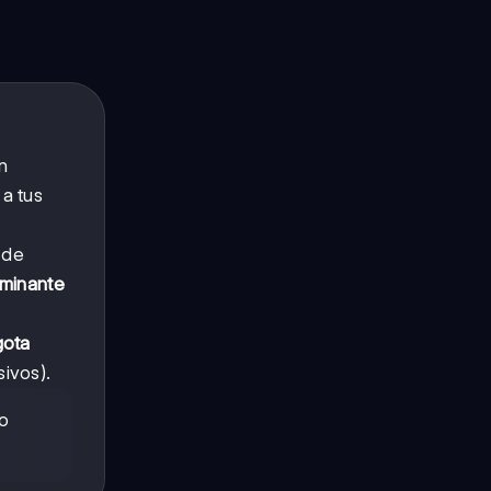
n
 a tus
 de
minante
gota
ivos).
go