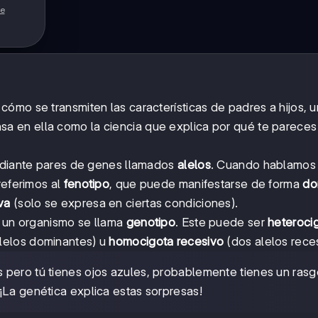
de
 cómo se transmiten las características de padres a hijos, u
ensa en ella como la ciencia que explica por qué te pareces
mediante pares de genes llamados
alelos
. Cuando hablamos
referimos al
fenotipo
, que puede manifestarse de forma
do
va
(solo se expresa en ciertas condiciones).
e un organismo se llama
genotipo
. Este puede ser
heteroci
lelos dominantes) u
homocigota recesivo
(dos alelos reces
s pero tú tienes ojos azules, probablemente tienes un ras
¡La genética explica estas sorpresas!