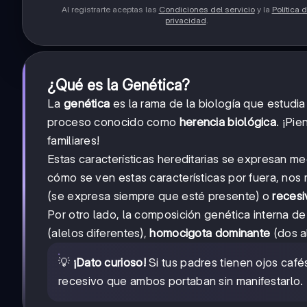
Al registrarte aceptas las
Condiciones del servicio
y la
Política 
privacidad
.
¿Qué es la Genética?
La
genética
es la rama de la biología que estudia
proceso conocido como
herencia biológica
. ¡Pi
familiares!
Estas características hereditarias se expresan 
cómo se ven estas características por fuera, nos 
(se expresa siempre que esté presente) o
recesi
Por otro lado, la composición genética interna d
(alelos diferentes),
homocigota dominante
(dos a
💡
¡Dato curioso!
Si tus padres tienen ojos café
recesivo que ambos portaban sin manifestarlo. 