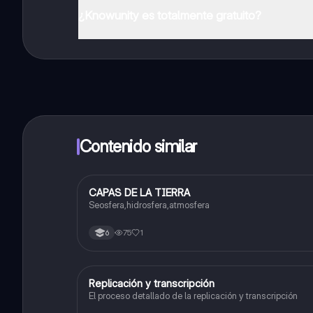
¿Knowunity es totalmente gratuito?
¡Sí lo es! Tienes acceso totalmente gratuito a todo e
inmeditamente. Puedes ganar dinero utilizando la apli
Contenido similar
CAPAS DE LA TIERRA
Biologia
Seosfera,hidrosfera,atmosfera
75
1
6
Replicación y transcripción
Biologia
El proceso detallado de la replicación y transcripción