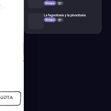
Biologia
8
La fagocitosis y la pinocitosis
Biologia
9