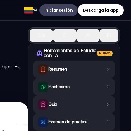
Iniciar sesión
Descarga la app
0
Herramientas de Estudio
NUEVO
con IA
hijos. Es
Resumen
Flashcards
Quiz
Examen de práctica