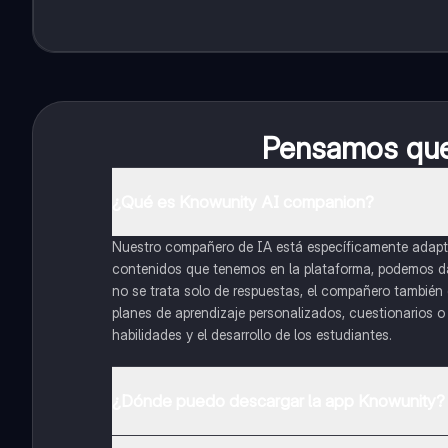
Pensamos que 
¿Qué es Knowunity AI companion?
Nuestro compañero de IA está específicamente adapta
contenidos que tenemos en la plataforma, podemos dar 
no se trata solo de respuestas, el compañero también g
planes de aprendizaje personalizados, cuestionarios 
habilidades y el desarrollo de los estudiantes.
¿Dónde puedo descargar la app Knowunity?
Puedes descargar la app en Google Play Store y Apple