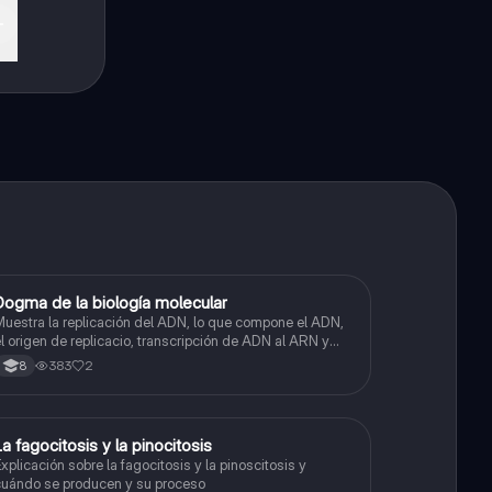
Dogma de la biología molecular
Biologia
uestra la replicación del ADN, lo que compone el ADN,
l origen de replicacio, transcripción de ADN al ARN y
raducción de ARN a proteína.
383
2
8
La fagocitosis y la pinocitosis
Biologia
xplicación sobre la fagocitosis y la pinoscitosis y
uándo se producen y su proceso