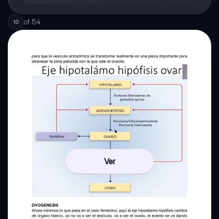
of
54
10
Ver