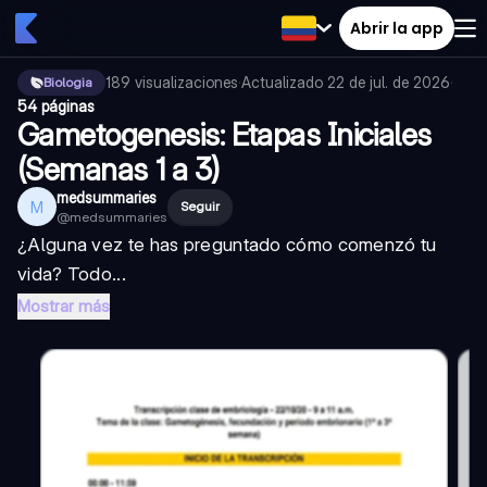
Abrir la app
189
visualizaciones
·
Actualizado
22 de jul. de 2026
·
Biologia
54 páginas
Gametogenesis: Etapas Iniciales
(Semanas 1 a 3)
medsummaries
M
Seguir
@
medsummaries
¿Alguna vez te has preguntado cómo comenzó tu
vida? Todo...
Mostrar más