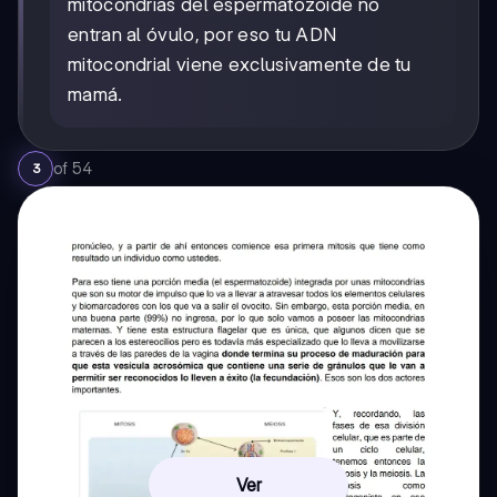
mitocondrias del espermatozoide no
entran al óvulo, por eso tu ADN
mitocondrial viene exclusivamente de tu
mamá.
of
54
3
Ver