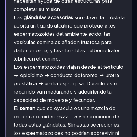
necesitan ayuda de otras estructuras para
completar su misión.
Las
glándulas accesorias
son clave: la próstata
aporta un líquido alcalino que protege a los
espermatozoides del ambiente ácido, las
vesículas seminales añaden fructosa para
darles energía, y las glándulas bulbouretrales
lubrifican el camino.
Los espermatozoides viajan desde el testículo
→ epidídimo → conducto deferente → uretra
prostática → uretra esponjosa. Durante este
recorrido van madurando y adquiriendo la
capacidad de moverse y fecundar.
El
semen
que se eyacula es una mezcla de
solo
2
−
5
espermatozoides
y secreciones de
so
l
o
2-
todas estas glándulas. Sin estas secreciones,
5%
los espermatozoides no podrían sobrevivir ni