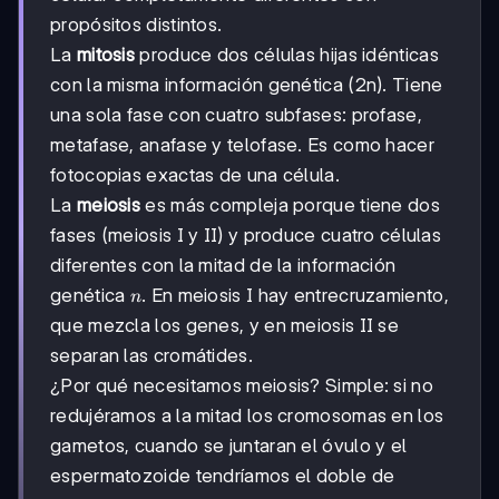
propósitos distintos.
La
mitosis
produce dos células hijas idénticas
con la misma información genética (2n). Tiene
una sola fase con cuatro subfases: profase,
metafase, anafase y telofase. Es como hacer
fotocopias exactas de una célula.
La
meiosis
es más compleja porque tiene dos
fases (meiosis I y II) y produce cuatro células
diferentes con la mitad de la información
n
genética
. En meiosis I hay entrecruzamiento,
n
que mezcla los genes, y en meiosis II se
separan las cromátides.
¿Por qué necesitamos meiosis? Simple: si no
redujéramos a la mitad los cromosomas en los
gametos, cuando se juntaran el óvulo y el
espermatozoide tendríamos el doble de