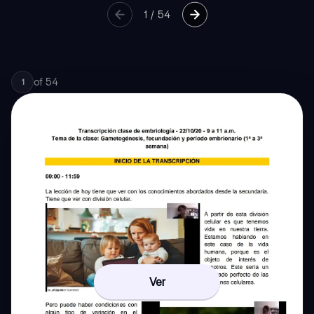
1
/
54
of
54
1
Ver