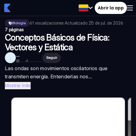
Abrir la app
61
visualizaciones
·
Actualizado
25 de jul. de 2026
·
Biologia
7 páginas
Conceptos Básicos de Física:
Vectores y Estática
....
.
Seguir
@
.......d................
Las ondas son movimientos oscilatorios que
transmiten energía. Entenderlas nos...
Mostrar más