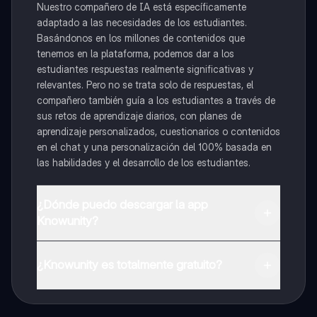
Nuestro compañero de IA está específicamente
adaptado a las necesidades de los estudiantes.
Basándonos en los millones de contenidos que
tenemos en la plataforma, podemos dar a los
estudiantes respuestas realmente significativas y
relevantes. Pero no se trata solo de respuestas, el
compañero también guía a los estudiantes a través de
sus retos de aprendizaje diarios, con planes de
aprendizaje personalizados, cuestionarios o contenidos
en el chat y una personalización del 100% basada en
las habilidades y el desarrollo de los estudiantes.
¿Dónde puedo descargar la app
Knowunity?
Puedes descargar la app en Google Play Store y Apple
App Store.
¿Knowunity es totalmente gratuito?
¡Sí lo es! Tienes acceso totalmente gratuito a todo el
contenido de la app, puedes chatear con otros