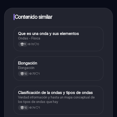
alumnos y recibir ayuda inmeditamente. Puedes ganar
dinero utilizando la aplicación, que te permitirá acceder
a determinadas funciones.
Contenido similar
Que es una onda y sus elementos
Física
Ondas - Física
76
0
9
Elongación
Física
Elongación
75
1
10
Clasificación de la ondas y tipos de ondas
Física
Verdad información y hasta un mapa conceptual de
los tipos de ondas que hay
74
1
10