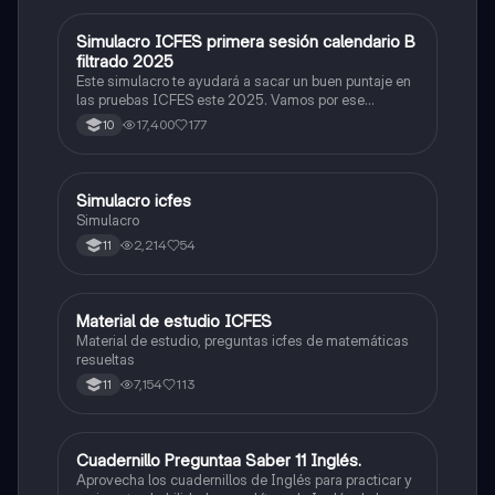
Simulacro ICFES primera sesión calendario B
ICFES: Matemáticas
filtrado 2025
Este simulacro te ayudará a sacar un buen puntaje en
las pruebas ICFES este 2025. Vamos por ese
500/500. Y poder ser admitido en la universidad que
17,400
177
10
quieras, estudiar la carrera que quieres y no la que te
toque. Vamos con toda para sacar un buen puntaje.
Simulacro icfes
ICFES: Lectura Crítica
Simulacro
2,214
54
11
Material de estudio ICFES
ICFES: Matemáticas
Material de estudio, preguntas icfes de matemáticas
resueltas
7,154
113
11
Cuadernillo Preguntaa Saber 11 Inglés.
ICFES: Inglés
Aprovecha los cuadernillos de Inglés para practicar y