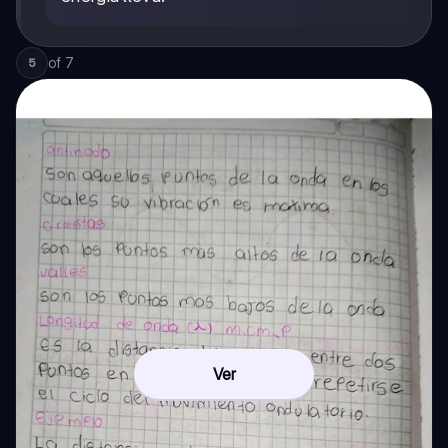
of
7
5
Ver