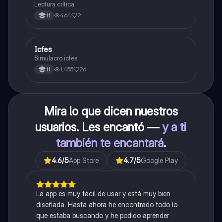
Lectura crítica
464
2
11
Icfes
ICFES: Sociales y Ciudadanas
Simulacro icfes
1,455
26
11
Mira lo que dicen nuestros
usuarios. Les encantó —
y a ti
también te encantará
.
4.6
/5
App Store
4.7
/5
Google Play
La app es muy fácil de usar y está muy bien
diseñada. Hasta ahora he encontrado todo lo
que estaba buscando y he podido aprender