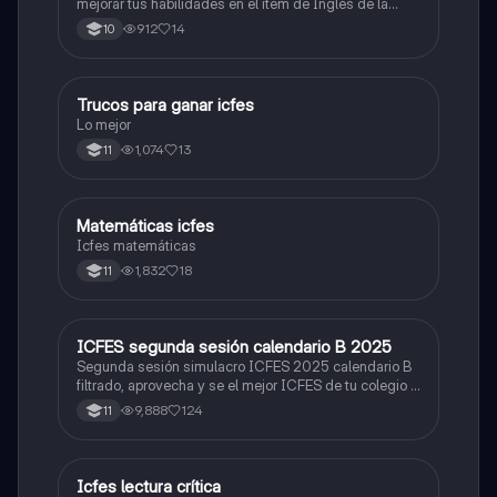
mejorar tus habilidades en el ítem de Inglés de la
Prueba Saber 11. 🫡
912
14
10
Trucos para ganar icfes
Química
Lo mejor
1,074
13
11
Matemáticas icfes
ICFES: Matemáticas
Icfes matemáticas
1,832
18
11
ICFES segunda sesión calendario B 2025
ICFES: Lectura Crítica
Segunda sesión simulacro ICFES 2025 calendario B
filtrado, aprovecha y se el mejor ICFES de tu colegio y
poder ingresar a universidad, y estudiar aquella
9,888
124
11
carrera con la que tanto sueñas.
Icfes lectura crítica
Lengua Castellana