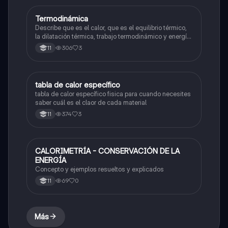
Termodinámica
Física
Describe que es el calor, que es el equilibrio térmico,
la dilatación térmica, trabajo termodinámico y energía
interna
306
3
11
tabla de calor específico
Física
tabla de calor específico fisica para cuando necesites
saber cuál es el claor de cada material
374
3
11
CALORIMETRÍA - CONSERVACIÓN DE LA
Física
ENERGÍA
Concepto y ejemplos resueltos y explicados
69
0
11
Más