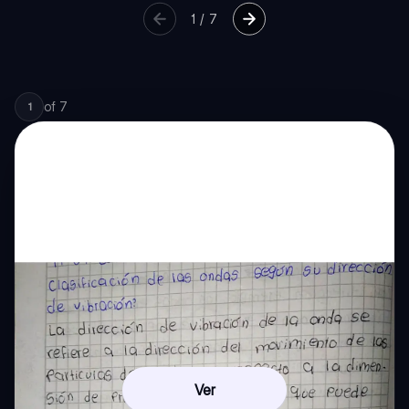
1
/
7
of
7
1
Ver