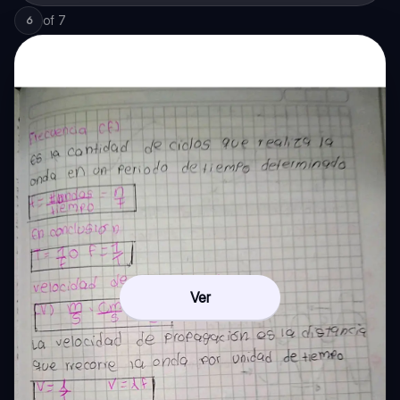
of
7
6
Ver