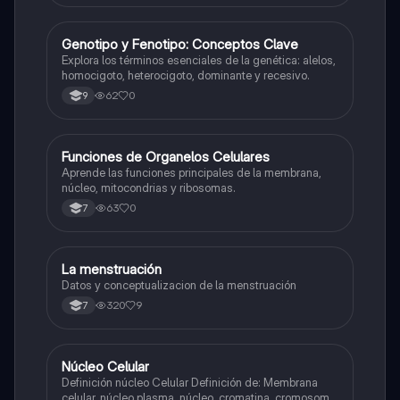
G
Genotipo y Fenotipo: Conceptos Clave
Biologia
Explora los términos esenciales de la genética: alelos,
homocigoto, heterocigoto, dominante y recesivo.
62
0
9
F
Funciones de Organelos Celulares
Biologia
Aprende las funciones principales de la membrana,
núcleo, mitocondrias y ribosomas.
63
0
7
La menstruación
Biologia
Datos y conceptualizacion de la menstruación
320
9
7
Núcleo Celular
Biologia
Definición núcleo Celular Definición de: Membrana
celular, núcleo plasma, núcleo, cromatina, cromosoma