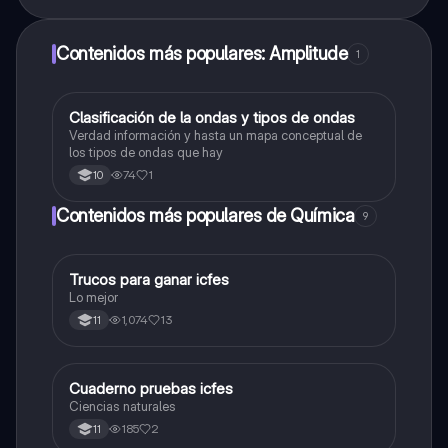
Contenidos más populares: Amplitude
1
Clasificación de la ondas y tipos de ondas
Física
Verdad información y hasta un mapa conceptual de
los tipos de ondas que hay
74
1
10
Contenidos más populares de Química
9
Trucos para ganar icfes
Química
Lo mejor
1,074
13
11
Cuaderno pruebas icfes
Biologia
Ciencias naturales
185
2
11