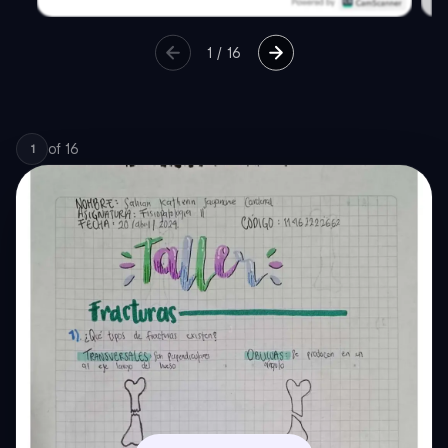
1
/
16
of
16
1