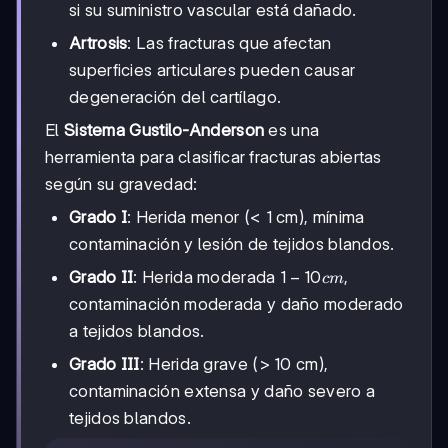
si su suministro vascular está dañado.
Artrosis
: Las fracturas que afectan
superficies articulares pueden causar
degeneración del cartílago.
El
Sistema Gustilo-Anderson
es una
herramienta para clasificar fracturas abiertas
según su gravedad:
Grado I
: Herida menor (< 1 cm), mínima
contaminación y lesión de tejidos blandos.
1-
1
−
10
Grado II
: Herida moderada
,
c
m
10
contaminación moderada y daño moderado
cm
a tejidos blandos.
Grado III
: Herida grave (> 10 cm),
contaminación extensa y daño severo a
tejidos blandos.