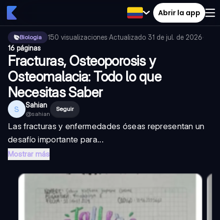
Abrir la app
150
visualizaciones
·
Actualizado
31 de jul. de 2026
·
Biologia
16 páginas
Fracturas, Osteoporosis y
Osteomalacia: Todo lo que
Necesitas Saber
Sahian
S
Seguir
@
sahian
Las fracturas y enfermedades óseas representan un
desafío importante para...
Mostrar más