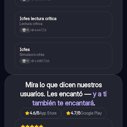
carrera con la que tanto sueñas.
Icfes lectura crítica
Lengua Castellana
Lectura crítica
464
2
11
Icfes
ICFES: Sociales y Ciudadanas
Simulacro icfes
1,455
26
11
Mira lo que dicen nuestros
usuarios. Les encantó —
y a ti
también te encantará
.
4.6
/5
App Store
4.7
/5
Google Play