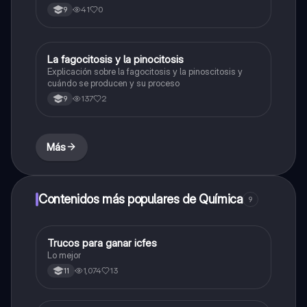
41
0
9
La fagocitosis y la pinocitosis
Biologia
Explicación sobre la fagocitosis y la pinoscitosis y
cuándo se producen y su proceso
137
2
9
Más
Contenidos más populares de Química
9
Trucos para ganar icfes
Química
Lo mejor
1,074
13
11