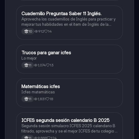
Cuadernillo Preguntaa Saber 11 Inglés.
ICFES: Inglés
Aprovecha los cuadernillos de Inglés para practicar y
mejorar tus habilidades en el ítem de Inglés de la
Prueba Saber 11. 🫡
912
14
10
Trucos para ganar icfes
Química
Lo mejor
1,074
13
11
Matemáticas icfes
ICFES: Matemáticas
Icfes matemáticas
1,831
18
11
ICFES segunda sesión calendario B 2025
ICFES: Lectura Crítica
Segunda sesión simulacro ICFES 2025 calendario B
filtrado, aprovecha y se el mejor ICFES de tu colegio y
poder ingresar a universidad, y estudiar aquella
9,888
124
11