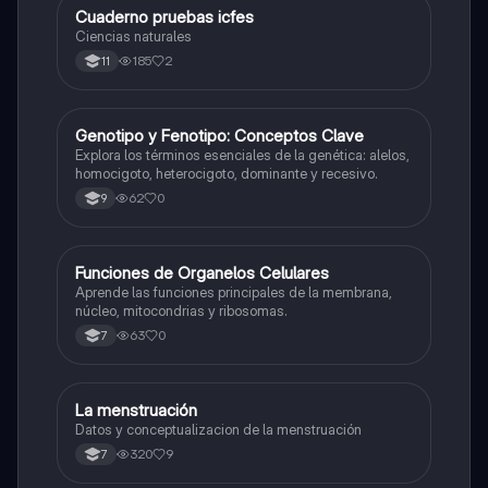
Cuaderno pruebas icfes
Biologia
Ciencias naturales
185
2
11
G
Genotipo y Fenotipo: Conceptos Clave
Biologia
Explora los términos esenciales de la genética: alelos,
homocigoto, heterocigoto, dominante y recesivo.
62
0
9
F
Funciones de Organelos Celulares
Biologia
Aprende las funciones principales de la membrana,
núcleo, mitocondrias y ribosomas.
63
0
7
La menstruación
Biologia
Datos y conceptualizacion de la menstruación
320
9
7