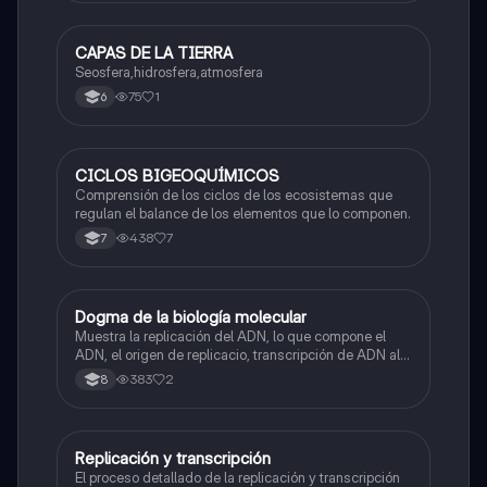
CAPAS DE LA TIERRA
Biologia
Seosfera,hidrosfera,atmosfera
75
1
6
CICLOS BIGEOQUÍMICOS
Biologia
Comprensión de los ciclos de los ecosistemas que
regulan el balance de los elementos que lo componen.
438
7
7
Dogma de la biología molecular
Biologia
Muestra la replicación del ADN, lo que compone el
ADN, el origen de replicacio, transcripción de ADN al
ARN y traducción de ARN a proteína.
383
2
8
Replicación y transcripción
Biologia
El proceso detallado de la replicación y transcripción