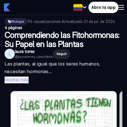
Abrir la app
96
visualizaciones
·
Actualizado
21 de jul. de 2026
·
Biologia
4 páginas
Comprendiendo las Fitohormonas:
Su Papel en las Plantas
laura torres
L
Seguir
@
lauratorres_uews8bhb
Las plantas, al igual que los seres humanos,
necesitan hormonas...
Mostrar más