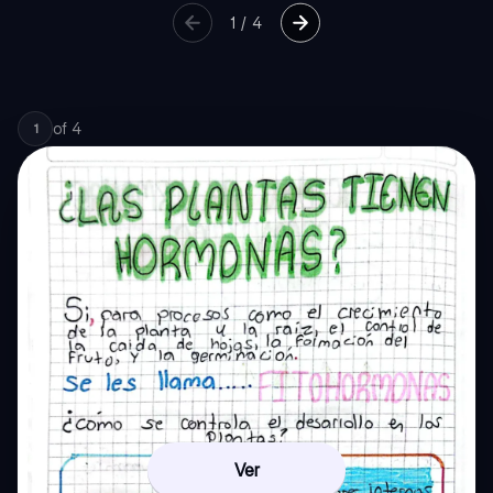
1
/
4
of
4
1
Ver