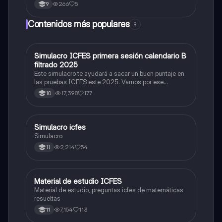
266
5
9
Contenidos más populares
9
Simulacro ICFES primera sesión calendario B
ICFES: Matemáticas
filtrado 2025
Este simulacro te ayudará a sacar un buen puntaje en
las pruebas ICFES este 2025. Vamos por ese
500/500. Y poder ser admitido en la universidad que
17,398
177
10
quieras, estudiar la carrera que quieres y no la que te
toque. Vamos con toda para sacar un buen puntaje.
Simulacro icfes
ICFES: Lectura Crítica
Simulacro
2,214
54
11
Material de estudio ICFES
ICFES: Matemáticas
Material de estudio, preguntas icfes de matemáticas
resueltas
7,154
113
11