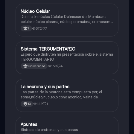
Núcleo Celular
Biologia
Definición núcleo Celular Definición de: Membrana
celular, núcleo plasma, núcleo, cromatina, cromosoma
Interfase Fases de la interfase
372
7
7
Sistema TERGUMENTARIO
Biologia
Espero que disfruten mi presentación sobre el sistema
TERGUMENTARIO
169
4
Universidad
La neurona y sus partes
Biologia
Las partes de la neurona esta compuesta por; el
soma,núcleo,nucléolo,cono axonico, vaina de
mielina,celula schwan,núcleo de schwann,nódulo de
149
1
10
Ranvier,terminal axonico Arborizacion terminal, botón
sinaptico,dentristas y sustancia de Nissi.
Apuntes
Biologia
Síntesis de proteínas y sus pasos