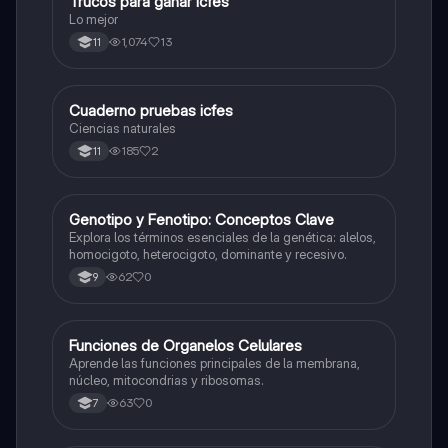
Trucos para ganar icfes
Química
Lo mejor
1,074
13
11
Cuaderno pruebas icfes
Biologia
Ciencias naturales
185
2
11
G
Genotipo y Fenotipo: Conceptos Clave
Biologia
Explora los términos esenciales de la genética: alelos,
homocigoto, heterocigoto, dominante y recesivo.
62
0
9
F
Funciones de Organelos Celulares
Biologia
Aprende las funciones principales de la membrana,
núcleo, mitocondrias y ribosomas.
63
0
7