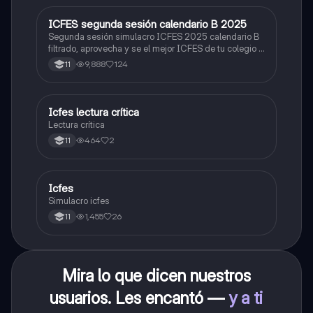
ICFES segunda sesión calendario B 2025
ICFES: Lectura Crítica
Segunda sesión simulacro ICFES 2025 calendario B
filtrado, aprovecha y se el mejor ICFES de tu colegio y
poder ingresar a universidad, y estudiar aquella
9,888
124
11
carrera con la que tanto sueñas.
Icfes lectura crítica
Lengua Castellana
Lectura crítica
464
2
11
Icfes
ICFES: Sociales y Ciudadanas
Simulacro icfes
1,455
26
11
Mira lo que dicen nuestros
usuarios. Les encantó —
y a ti