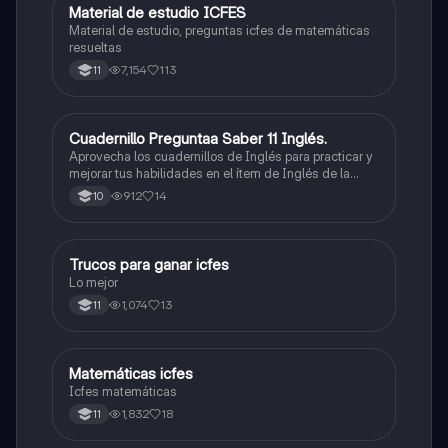
Material de estudio ICFES
ICFES: Matemáticas
Material de estudio, preguntas icfes de matemáticas
resueltas
7,154
113
11
Cuadernillo Preguntaa Saber 11 Inglés.
ICFES: Inglés
Aprovecha los cuadernillos de Inglés para practicar y
mejorar tus habilidades en el ítem de Inglés de la
Prueba Saber 11. 🫡
912
14
10
Trucos para ganar icfes
Química
Lo mejor
1,074
13
11
Matemáticas icfes
ICFES: Matemáticas
Icfes matemáticas
1,832
18
11