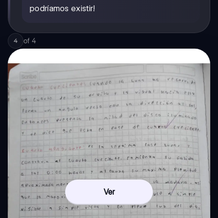
podríamos existir!
of
4
4
Ver