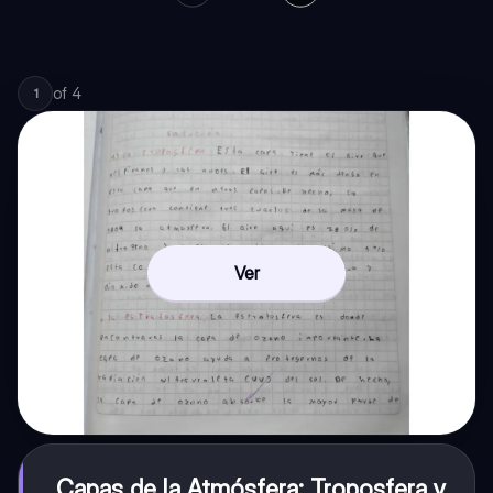
of
4
1
Ver
Capas de la Atmósfera: Troposfera y