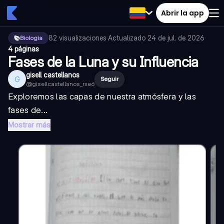
Abrir la app
82
visualizaciones
·
Actualizado
24 de jul. de 2026
·
Biologia
4 páginas
Fases de la Luna y su Influencia
gisell castellanos
G
Seguir
@
gisellcastellanos_rxe6
Exploremos las capas de nuestra atmósfera y las
fases de...
Mostrar más