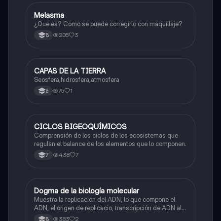
Melasma
Biologia
¿Que es? Como se puede corregirlo con maquillaje?
205
3
8
CAPAS DE LA TIERRA
Biologia
Seosfera,hidrosfera,atmosfera
75
1
6
CICLOS BIGEOQUÍMICOS
Biologia
Comprensión de los ciclos de los ecosistemas que
regulan el balance de los elementos que lo componen.
438
7
7
Dogma de la biología molecular
Biologia
Muestra la replicación del ADN, lo que compone el
ADN, el origen de replicacio, transcripción de ADN al
ARN y traducción de ARN a proteína.
383
2
8