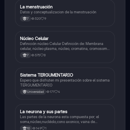
La menstruación
Biologia
Datos y conceptualizacion de la menstruación
320
9
7
Núcleo Celular
Biologia
Definición núcleo Celular Definición de: Membrana
celular, núcleo plasma, núcleo, cromatina, cromosoma
Interfase Fases de la interfase
375
8
7
Sistema TERGUMENTARIO
Biologia
Espero que disfruten mi presentación sobre el sistema
TERGUMENTARIO
171
4
Universidad
La neurona y sus partes
Biologia
Las partes de la neurona esta compuesta por; el
soma,núcleo,nucléolo,cono axonico, vaina de
mielina,celula schwan,núcleo de schwann,nódulo de
149
1
10