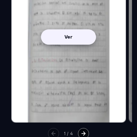
Ver
1
/
4