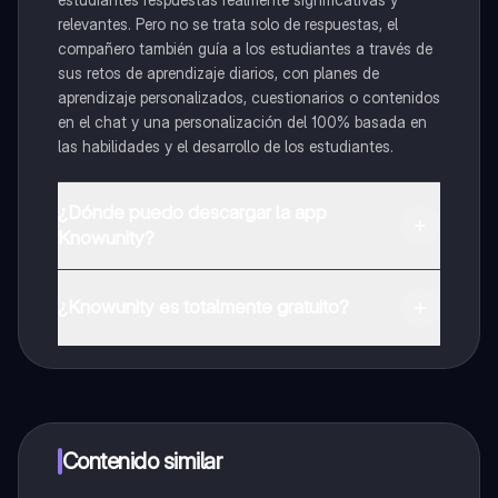
relevantes. Pero no se trata solo de respuestas, el
compañero también guía a los estudiantes a través de
sus retos de aprendizaje diarios, con planes de
aprendizaje personalizados, cuestionarios o contenidos
en el chat y una personalización del 100% basada en
las habilidades y el desarrollo de los estudiantes.
¿Dónde puedo descargar la app
Knowunity?
Puedes descargar la app en Google Play Store y Apple
App Store.
¿Knowunity es totalmente gratuito?
¡Sí lo es! Tienes acceso totalmente gratuito a todo el
contenido de la app, puedes chatear con otros
alumnos y recibir ayuda inmeditamente. Puedes ganar
dinero utilizando la aplicación, que te permitirá acceder
a determinadas funciones.
Contenido similar