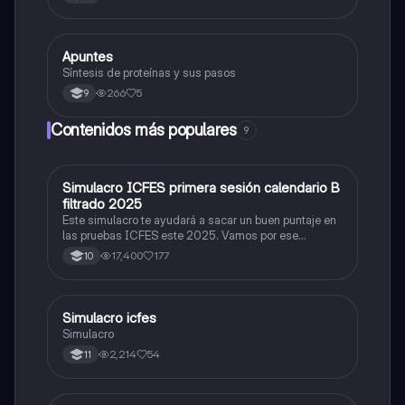
Ranvier,terminal axonico Arborizacion terminal, botón
sinaptico,dentristas y sustancia de Nissi.
Apuntes
Biologia
Síntesis de proteínas y sus pasos
266
5
9
Contenidos más populares
9
Simulacro ICFES primera sesión calendario B
ICFES: Matemáticas
filtrado 2025
Este simulacro te ayudará a sacar un buen puntaje en
las pruebas ICFES este 2025. Vamos por ese
500/500. Y poder ser admitido en la universidad que
17,400
177
10
quieras, estudiar la carrera que quieres y no la que te
toque. Vamos con toda para sacar un buen puntaje.
Simulacro icfes
ICFES: Lectura Crítica
Simulacro
2,214
54
11