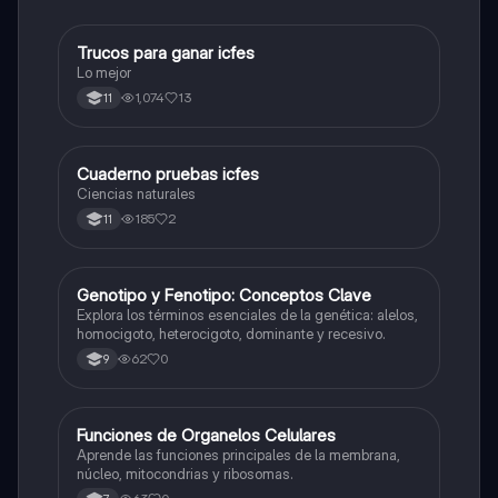
Trucos para ganar icfes
Química
Lo mejor
1,074
13
11
Cuaderno pruebas icfes
Biologia
Ciencias naturales
185
2
11
G
Genotipo y Fenotipo: Conceptos Clave
Biologia
Explora los términos esenciales de la genética: alelos,
homocigoto, heterocigoto, dominante y recesivo.
62
0
9
F
Funciones de Organelos Celulares
Biologia
Aprende las funciones principales de la membrana,
núcleo, mitocondrias y ribosomas.