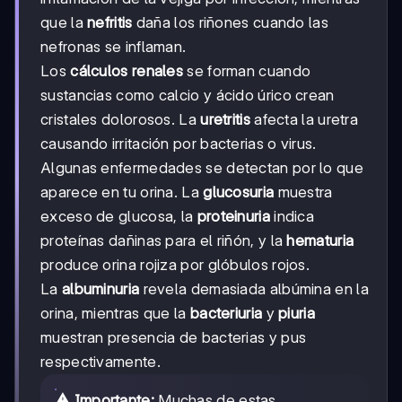
que la
nefritis
daña los riñones cuando las
nefronas se inflaman.
Los
cálculos renales
se forman cuando
sustancias como calcio y ácido úrico crean
cristales dolorosos. La
uretritis
afecta la uretra
causando irritación por bacterias o virus.
Algunas enfermedades se detectan por lo que
aparece en tu orina. La
glucosuria
muestra
exceso de glucosa, la
proteinuria
indica
proteínas dañinas para el riñón, y la
hematuria
produce orina rojiza por glóbulos rojos.
La
albuminuria
revela demasiada albúmina en la
orina, mientras que la
bacteriuria
y
piuria
muestran presencia de bacterias y pus
respectivamente.
⚠️ Importante:
Muchas de estas