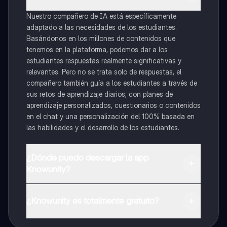
Nuestro compañero de IA está específicamente
adaptado a las necesidades de los estudiantes.
Basándonos en los millones de contenidos que
tenemos en la plataforma, podemos dar a los
estudiantes respuestas realmente significativas y
relevantes. Pero no se trata solo de respuestas, el
compañero también guía a los estudiantes a través de
sus retos de aprendizaje diarios, con planes de
aprendizaje personalizados, cuestionarios o contenidos
en el chat y una personalización del 100% basada en
las habilidades y el desarrollo de los estudiantes.
¿Dónde puedo descargar la app
Knowunity?
Puedes descargar la app en Google Play Store y Apple
App Store.
¿Knowunity es totalmente gratuito?
¡Sí lo es! Tienes acceso totalmente gratuito a todo el