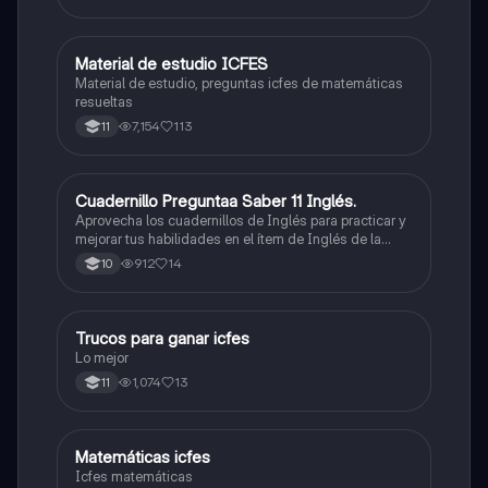
Material de estudio ICFES
ICFES: Matemáticas
Material de estudio, preguntas icfes de matemáticas
resueltas
7,154
113
11
Cuadernillo Preguntaa Saber 11 Inglés.
ICFES: Inglés
Aprovecha los cuadernillos de Inglés para practicar y
mejorar tus habilidades en el ítem de Inglés de la
Prueba Saber 11. 🫡
912
14
10
Trucos para ganar icfes
Química
Lo mejor
1,074
13
11
Matemáticas icfes
ICFES: Matemáticas
Icfes matemáticas