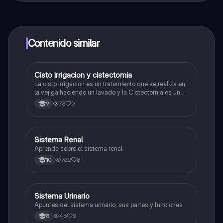
contenido de la app, puedes chatear con otros
alumnos y recibir ayuda inmeditamente. Puedes ganar
dinero utilizando la aplicación, que te permitirá acceder
a determinadas funciones.
Contenido similar
Cisto irrigacion y cistectomia
Biologia
La cisto irrigacion es un tratamiento que se realiza en
la vejiga haciendo un lavado y la Cistectomia es un
procedimiento
73
0
9
Sistema Renal
Biologia
Aprende sobre el sistema renal
762
8
10
Sistema Urinario
Biologia
Apuntes del sistema urinario, sus partes y funciones
46
2
8