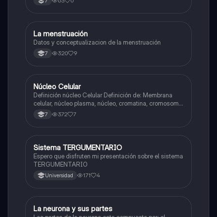
63
0
7
La menstruación
Biologia
Datos y conceptualizacion de la menstruación
320
9
7
Núcleo Celular
Biologia
Definición núcleo Celular Definición de: Membrana
celular, núcleo plasma, núcleo, cromatina, cromosoma
Interfase Fases de la interfase
372
7
7
Sistema TERGUMENTARIO
Biologia
Espero que disfruten mi presentación sobre el sistema
TERGUMENTARIO
171
4
Universidad
La neurona y sus partes
Biologia
Las partes de la neurona esta compuesta por; el