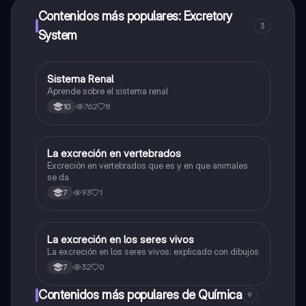
Contenidos más populares: Excretory
3
System
Sistema Renal
Biologia
Aprende sobre el sistema renal
762
8
10
La excreción en vertebrados
Biologia
Excreción en vertebrados que es y en que animales
se da
93
1
7
La excreción en los seres vivos
Biologia
La excreción en los seres vivos: explicado con dibujos
32
0
7
Contenidos más populares de Química
9