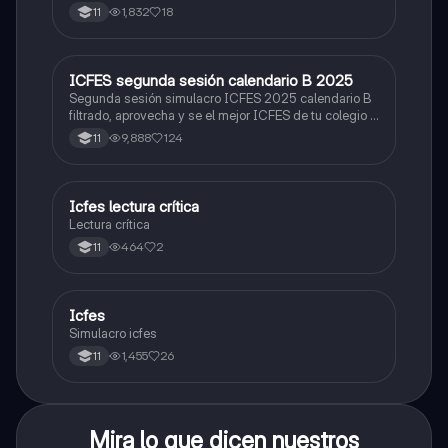
1,832
18
11
ICFES segunda sesión calendario B 2025
ICFES: Lectura Crítica
Segunda sesión simulacro ICFES 2025 calendario B
filtrado, aprovecha y se el mejor ICFES de tu colegio y
poder ingresar a universidad, y estudiar aquella
9,888
124
11
carrera con la que tanto sueñas.
Icfes lectura crítica
Lengua Castellana
Lectura crítica
464
2
11
Icfes
ICFES: Sociales y Ciudadanas
Simulacro icfes
1,455
26
11
Mira lo que dicen nuestros