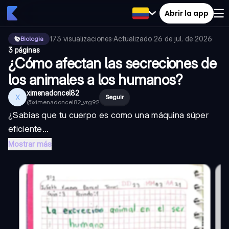
Abrir la app
173
visualizaciones
·
Actualizado
26 de jul. de 2026
·
Biologia
3 páginas
¿Cómo afectan las secreciones de
los animales a los humanos?
ximenadoncel82
X
Seguir
@
ximenadoncel82_vrg92
¿Sabías que tu cuerpo es como una máquina súper
eficiente...
Mostrar más