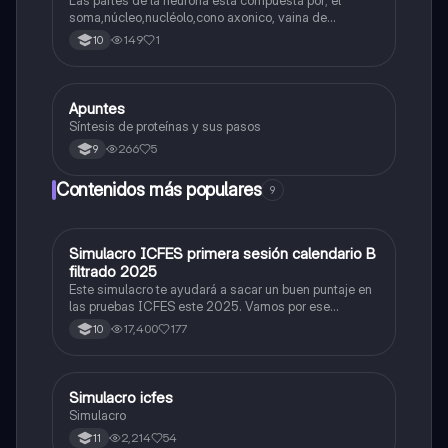
soma,núcleo,nucléolo,cono axonico, vaina de
mielina,celula schwan,núcleo de schwann,nódulo de
149
1
10
Ranvier,terminal axonico Arborizacion terminal, botón
sinaptico,dentristas y sustancia de Nissi.
Apuntes
Biologia
Síntesis de proteínas y sus pasos
266
5
9
Contenidos más populares
9
Simulacro ICFES primera sesión calendario B
ICFES: Matemáticas
filtrado 2025
Este simulacro te ayudará a sacar un buen puntaje en
las pruebas ICFES este 2025. Vamos por ese
500/500. Y poder ser admitido en la universidad que
17,400
177
10
quieras, estudiar la carrera que quieres y no la que te
toque. Vamos con toda para sacar un buen puntaje.
Simulacro icfes
ICFES: Lectura Crítica
Simulacro
2,214
54
11