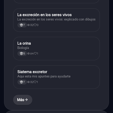
La excreción en los seres vivos
Biologia
La excreción en los seres vivos: explicado con dibujos
32
0
7
La orina
Biologia
Biología
64
1
8
Siatema excretor
Biologia
Aqui esta mis apuntes para ayudarte
32
1
7
Más