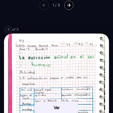
1
/
3
of
3
1
Ver