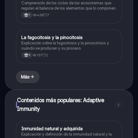
Comprensión de los ciclos de los ecosistemas que
regulan el balance de los elementos que lo componen.
438
7
7
La fagocitosis y la pinocitosis
Biologia
Explicación sobre la fagocitosis y la pinoscitosis y
cuándo se producen y su proceso
137
2
9
Más
Contenidos más populares: Adaptive
2
Immunity
Inmunidad natural y adquirida
Biologia
Explicación y definición de la inmunidad natural y la