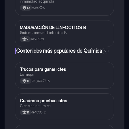
inmunidad adquirida
50
3
10
MADURACIÓN DE LINFOCITOS B
Biologia
Sistema inmune Linfocitos B
90
0
7
Contenidos más populares de Química
9
Trucos para ganar icfes
Química
Lo mejor
1,074
13
11
Cuaderno pruebas icfes
Biologia
Ciencias naturales
185
2
11