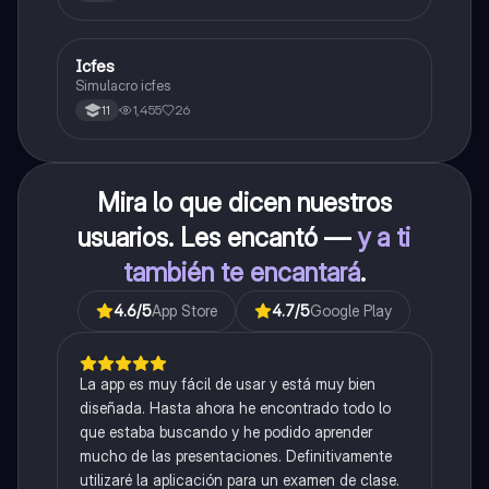
Icfes
ICFES: Sociales y Ciudadanas
Simulacro icfes
1,455
26
11
Mira lo que dicen nuestros
usuarios. Les encantó —
y a ti
también te encantará
.
4.6
/5
App Store
4.7
/5
Google Play
La app es muy fácil de usar y está muy bien
diseñada. Hasta ahora he encontrado todo lo
que estaba buscando y he podido aprender
mucho de las presentaciones. Definitivamente
utilizaré la aplicación para un examen de clase.