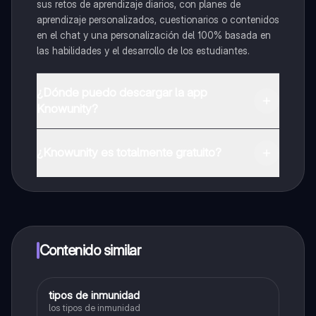
sus retos de aprendizaje diarios, con planes de
aprendizaje personalizados, cuestionarios o contenidos
en el chat y una personalización del 100% basada en
las habilidades y el desarrollo de los estudiantes.
¿Dónde puedo descargar la app
Knowunity?
Puedes descargar la app en Google Play Store y Apple
App Store.
¿Knowunity es totalmente gratuito?
¡Sí lo es! Tienes acceso totalmente gratuito a todo el
contenido de la app, puedes chatear con otros
alumnos y recibir ayuda inmeditamente. Puedes ganar
dinero utilizando la aplicación, que te permitirá acceder
a determinadas funciones.
Contenido similar
tipos de inmunidad
Biologia
los tipos de inmunidad