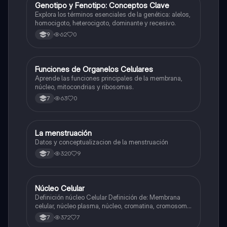
G
Genotipo y Fenotipo: Conceptos Clave
Biologia
Explora los términos esenciales de la genética: alelos,
homocigoto, heterocigoto, dominante y recesivo.
62
0
9
F
Funciones de Organelos Celulares
Biologia
Aprende las funciones principales de la membrana,
núcleo, mitocondrias y ribosomas.
63
0
7
La menstruación
Biologia
Datos y conceptualizacion de la menstruación
320
9
7
Núcleo Celular
Biologia
Definición núcleo Celular Definición de: Membrana
celular, núcleo plasma, núcleo, cromatina, cromosoma
Interfase Fases de la interfase
372
7
7