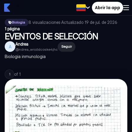
Abrir la app
8
visualizaciones
·
Actualizado
19 de jul. de 2026
·
Biologia
1 página
EVENTOS DE SELECCIÓN
Andrea
A
Seguir
@
ndrea_wro6dcoske4jhc
Biologia inmunologia
of
1
1