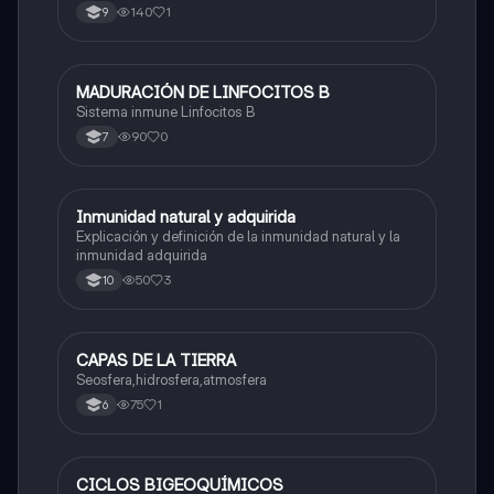
140
1
9
MADURACIÓN DE LINFOCITOS B
Biologia
Sistema inmune Linfocitos B
90
0
7
Inmunidad natural y adquirida
Biologia
Explicación y definición de la inmunidad natural y la
inmunidad adquirida
50
3
10
CAPAS DE LA TIERRA
Biologia
Seosfera,hidrosfera,atmosfera
75
1
6
CICLOS BIGEOQUÍMICOS
Biologia