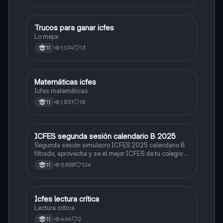
Trucos para ganar icfes
Química
Lo mejor
1,074
13
11
Matemáticas icfes
ICFES: Matemáticas
Icfes matemáticas
1,831
18
11
ICFES segunda sesión calendario B 2025
ICFES: Lectura Crítica
Segunda sesión simulacro ICFES 2025 calendario B
filtrado, aprovecha y se el mejor ICFES de tu colegio y
poder ingresar a universidad, y estudiar aquella
9,888
124
11
carrera con la que tanto sueñas.
Icfes lectura crítica
Lengua Castellana
Lectura crítica
464
2
11