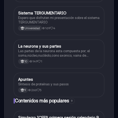
Sistema TERGUMENTARIO
Biologia
Espero que disfruten mi presentación sobre el sistema
TERGUMENTARIO
169
4
Universidad
La neurona y sus partes
Biologia
Las partes de la neurona esta compuesta por; el
soma,núcleo,nucléolo,cono axonico, vaina de
mielina,celula schwan,núcleo de schwann,nódulo de
149
1
10
Ranvier,terminal axonico Arborizacion terminal, botón
sinaptico,dentristas y sustancia de Nissi.
Apuntes
Biologia
Síntesis de proteínas y sus pasos
266
5
9
Contenidos más populares
9
Simulacro ICFES primera sesión calendario B
ICFES: Matemáticas