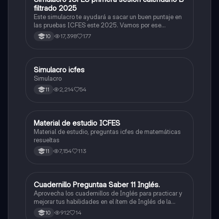
filtrado 2025
Este simulacro te ayudará a sacar un buen puntaje en
las pruebas ICFES este 2025. Vamos por ese
500/500. Y poder ser admitido en la universidad que
17,398
177
10
quieras, estudiar la carrera que quieres y no la que te
toque. Vamos con toda para sacar un buen puntaje.
Simulacro icfes
ICFES: Lectura Crítica
Simulacro
2,214
54
11
Material de estudio ICFES
ICFES: Matemáticas
Material de estudio, preguntas icfes de matemáticas
resueltas
7,154
113
11
Cuadernillo Preguntaa Saber 11 Inglés.
ICFES: Inglés
Aprovecha los cuadernillos de Inglés para practicar y
mejorar tus habilidades en el ítem de Inglés de la
Prueba Saber 11. 🫡
912
14
10