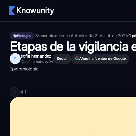
Knowunity
93
visualizaciones
·
Actualizado
21 de jul. de 2026
·
1 p
Biologia
Etapas de la vigilancia
sofia hernandez
S
Seguir
Añadir a fuentes de Google
@
sofihernandez04
Epidemiología
of
1
1