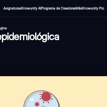
Asignaturas
Knowunity AI
Programa de Creadores
Más
Knowunity Pro
ágina
 epidemiológica