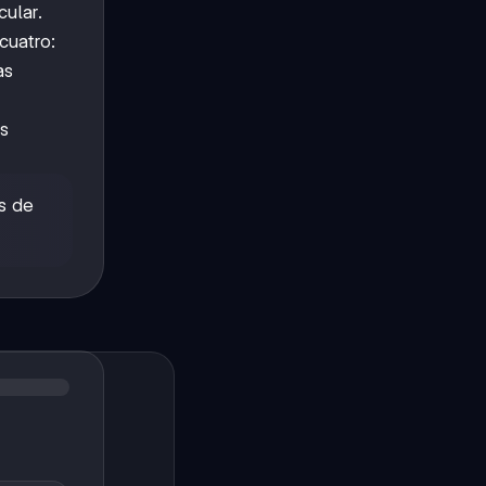
ular.
cuatro:
as
es
s de