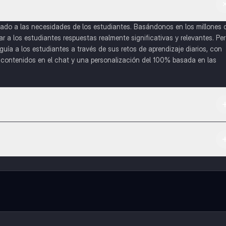
do a las necesidades de los estudiantes. Basándonos en los millones 
a los estudiantes respuestas realmente significativas y relevantes. Pe
uía a los estudiantes a través de sus retos de aprendizaje diarios, con
o contenidos en el chat y una personalización del 100% basada en las
 App Store.
l contenido de la app, puedes chatear con otros alumnos y recibir ayuda
cación, que te permitirá acceder a determinadas funciones.