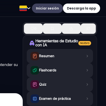
Iniciar sesión
Descarga la app
0
Herramientas de Estudio
NUEVO
con IA
Resumen
ntender su
Flashcards
Quiz
Examen de práctica