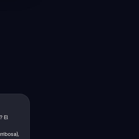
? El
rribosa),