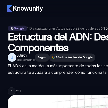
Knowunity
110
visualizaciones
·
Actualizado
22 de jul. de 2026
·
1 
Biologia
Estructura del ADN: De
Componentes
Julieth
J
Seguir
Añadir a fuentes de Google
@
juliethhghjjj
El ADN es la molécula más importante de todos los se
estructura te ayudará a comprender cómo funciona la 
of
1
1