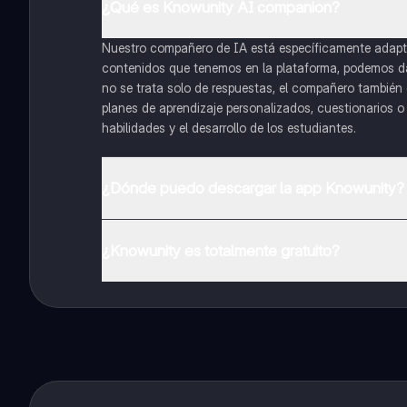
¿Qué es Knowunity AI companion?
Nuestro compañero de IA está específicamente adapta
contenidos que tenemos en la plataforma, podemos dar 
no se trata solo de respuestas, el compañero también g
planes de aprendizaje personalizados, cuestionarios 
habilidades y el desarrollo de los estudiantes.
¿Dónde puedo descargar la app Knowunity?
Puedes descargar la app en Google Play Store y Apple
¿Knowunity es totalmente gratuito?
¡Sí lo es! Tienes acceso totalmente gratuito a todo e
inmeditamente. Puedes ganar dinero utilizando la apli