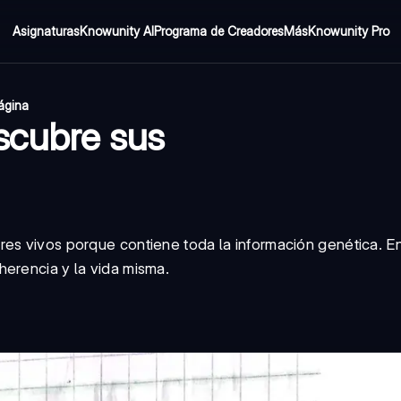
Asignaturas
Knowunity AI
Programa de Creadores
Más
Knowunity Pro
página
scubre sus
res vivos porque contiene toda la información genética. E
herencia y la vida misma.