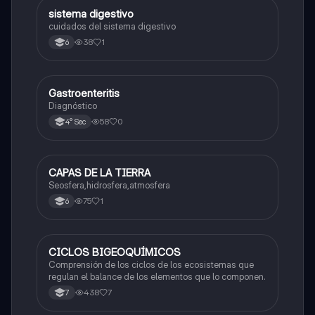
sistema digestivo
Biologia
cuidados del sistema digestivo
38
1
6
Gastroenteritis
Biologia
Diagnóstico
58
0
4° Sec
CAPAS DE LA TIERRA
Biologia
Seosfera,hidrosfera,atmosfera
75
1
6
CICLOS BIGEOQUÍMICOS
Biologia
Comprensión de los ciclos de los ecosistemas que
regulan el balance de los elementos que lo componen.
438
7
7