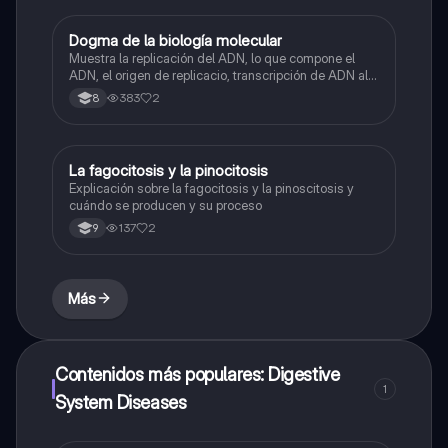
Dogma de la biología molecular
Biologia
Muestra la replicación del ADN, lo que compone el
ADN, el origen de replicacio, transcripción de ADN al
ARN y traducción de ARN a proteína.
383
2
8
La fagocitosis y la pinocitosis
Biologia
Explicación sobre la fagocitosis y la pinoscitosis y
cuándo se producen y su proceso
137
2
9
Más
Contenidos más populares: Digestive
1
System Diseases