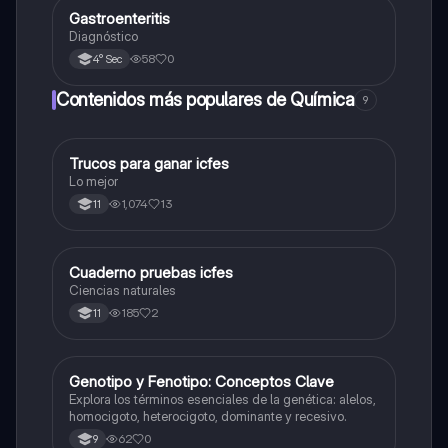
Gastroenteritis
Biologia
Diagnóstico
58
0
4° Sec
Contenidos más populares de Química
9
Trucos para ganar icfes
Química
Lo mejor
1,074
13
11
Cuaderno pruebas icfes
Biologia
Ciencias naturales
185
2
11
G
Genotipo y Fenotipo: Conceptos Clave
Biologia
Explora los términos esenciales de la genética: alelos,
homocigoto, heterocigoto, dominante y recesivo.
62
0
9