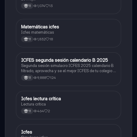
1,074
13
11
Matemáticas icfes
ICFES: Matemáticas
Icfes matemáticas
1,832
18
11
ICFES segunda sesión calendario B 2025
ICFES: Lectura Crítica
Segunda sesión simulacro ICFES 2025 calendario B
filtrado, aprovecha y se el mejor ICFES de tu colegio y
poder ingresar a universidad, y estudiar aquella
9,888
124
11
carrera con la que tanto sueñas.
Icfes lectura crítica
Lengua Castellana
Lectura crítica
464
2
11
Icfes
ICFES: Sociales y Ciudadanas