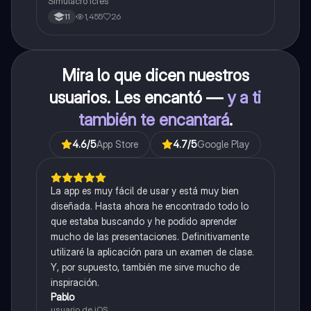
Simulacro icfes
1,455
26
11
Mira lo que dicen nuestros
usuarios. Les encantó —
y a ti
también te encantará
.
4.6
/5
App Store
4.7
/5
Google Play
La app es muy fácil de usar y está muy bien
diseñada. Hasta ahora he encontrado todo lo
que estaba buscando y he podido aprender
mucho de las presentaciones. Definitivamente
utilizaré la aplicación para un examen de clase.
Y, por supuesto, también me sirve mucho de
inspiración.
Pablo
usuario de iOS