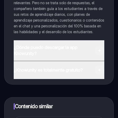
relevantes. Pero no se trata solo de respuestas, el
compañero también guía a los estudiantes a través de
sus retos de aprendizaje diarios, con planes de
aprendizaje personalizados, cuestionarios o contenidos
en el chat y una personalización del 100% basada en
las habilidades y el desarrollo de los estudiantes.
¿Dónde puedo descargar la app
Knowunity?
Puedes descargar la app en Google Play Store y Apple
App Store.
¿Knowunity es totalmente gratuito?
¡Sí lo es! Tienes acceso totalmente gratuito a todo el
contenido de la app, puedes chatear con otros
alumnos y recibir ayuda inmeditamente. Puedes ganar
dinero utilizando la aplicación, que te permitirá acceder
a determinadas funciones.
Contenido similar