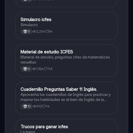
quieras, estudiar la carrera que quieres y no la que te
toque. Vamos con toda para sacar un buen puntaje.
Simulacro icfes
ICFES: Lectura Crítica
Simulacro
2,214
54
11
Material de estudio ICFES
ICFES: Matemáticas
Material de estudio, preguntas icfes de matemáticas
resueltas
7,154
113
11
Cuadernillo Preguntaa Saber 11 Inglés.
ICFES: Inglés
Aprovecha los cuadernillos de Inglés para practicar y
mejorar tus habilidades en el ítem de Inglés de la
Prueba Saber 11. 🫡
912
14
10
Trucos para ganar icfes
Química
Lo mejor