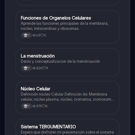
F
Funciones de Organelos Celulares
Biologia
Aprende las funciones principales de la membrana,
núcleo, mitocondrias y ribosomas.
63
0
7
La menstruación
Biologia
Datos y conceptualizacion de la menstruación
320
9
7
Núcleo Celular
Biologia
Definición núcleo Celular Definición de: Membrana
celular, núcleo plasma, núcleo, cromatina, cromosoma
Interfase Fases de la interfase
375
8
7
Sistema TERGUMENTARIO
Biologia
Espero que disfruten mi presentación sobre el sistema