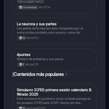
TERGUMENTARIO
171
4
Universidad
La neurona y sus partes
Biologia
Las partes de la neurona esta compuesta por; el
soma,núcleo,nucléolo,cono axonico, vaina de
mielina,celula schwan,núcleo de schwann,nódulo de
149
1
10
Ranvier,terminal axonico Arborizacion terminal, botón
sinaptico,dentristas y sustancia de Nissi.
Apuntes
Biologia
Síntesis de proteínas y sus pasos
266
5
9
Contenidos más populares
9
Simulacro ICFES primera sesión calendario B
ICFES: Matemáticas
filtrado 2025
Este simulacro te ayudará a sacar un buen puntaje en
las pruebas ICFES este 2025. Vamos por ese
500/500. Y poder ser admitido en la universidad que
17,400
177
10