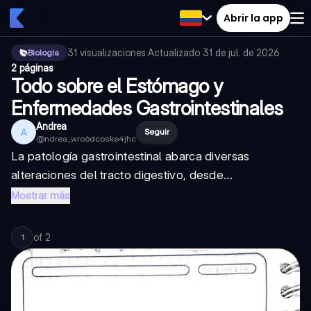
Abrir la app
31
visualizaciones
·
Actualizado
31 de jul. de 2026
·
Biologia
2 páginas
Todo sobre el Estómago y
Enfermedades Gastrointestinales
Andrea
A
Seguir
@
ndrea_wro6dcoske4jhc
La patología gastrointestinal abarca diversas
alteraciones del tracto digestivo, desde...
Mostrar más
of
2
1