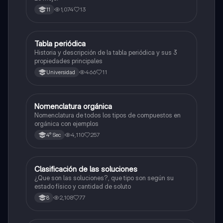
1,074
13
11
Tabla periódica
Química
Historia y descripción de la tabla periódica y sus 3
propiedades principales
466
11
Universidad
Nomenclatura orgánica
Química
Nomenclatura de todos los tipos de compuestos en
orgánica con ejemplos
4,110
257
4° Sec
Clasificación de las soluciones
Química
¿Que son las soluciones?, que tipo son según su
estado físico y cantidad de soluto
2,108
77
8