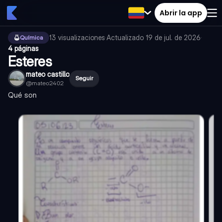
Abrir la app
13
visualizaciones
·
Actualizado
19 de jul. de 2026
·
Química
4 páginas
Esteres
mateo castillo
Seguir
@
mateo2402
Qué son