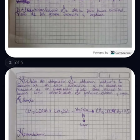
of
4
2