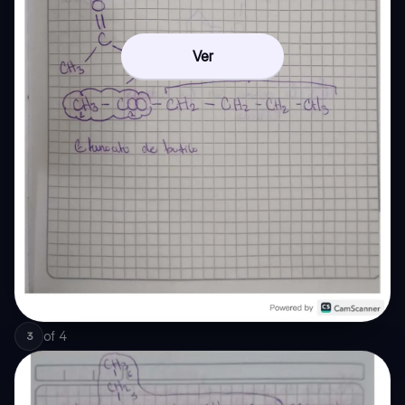
Ver
of
4
3