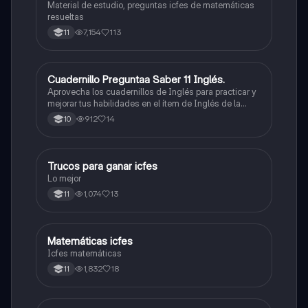
Material de estudio, preguntas icfes de matemáticas
resueltas
7,154
113
11
Cuadernillo Preguntaa Saber 11 Inglés.
ICFES: Inglés
Aprovecha los cuadernillos de Inglés para practicar y
mejorar tus habilidades en el ítem de Inglés de la
Prueba Saber 11. 🫡
912
14
10
Trucos para ganar icfes
Química
Lo mejor
1,074
13
11
Matemáticas icfes
ICFES: Matemáticas
Icfes matemáticas
1,832
18
11