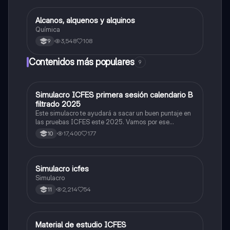
Alcanos, alquenos y alquinos
Química
Química
3,548
108
9
Contenidos más populares
9
Simulacro ICFES primera sesión calendario B
ICFES: Matemáticas
filtrado 2025
Este simulacro te ayudará a sacar un buen puntaje en
las pruebas ICFES este 2025. Vamos por ese
500/500. Y poder ser admitido en la universidad que
17,400
177
10
quieras, estudiar la carrera que quieres y no la que te
toque. Vamos con toda para sacar un buen puntaje.
Simulacro icfes
ICFES: Lectura Crítica
Simulacro
2,214
54
11
Material de estudio ICFES
ICFES: Matemáticas