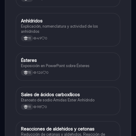
Anhídridos
Química
Explicación, nomenclatura y actividad de los
anhídridos
49
0
11
Ésteres
Química
Exposición en PowerPoint sobre Ésteres
126
0
11
Sales de ácidos carboxílicos
Química
Etanoato de sodio Amidas Ester Anhídrido
98
0
11
Reacciones de aldehidos y cetonas
Química
Reducción de cetonas y aldehidos, Reacción de