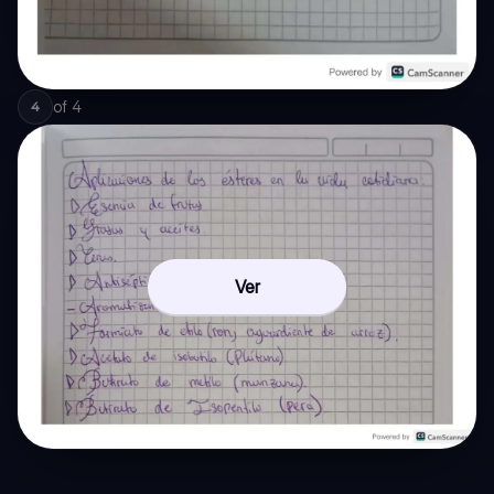
of
4
4
Ver