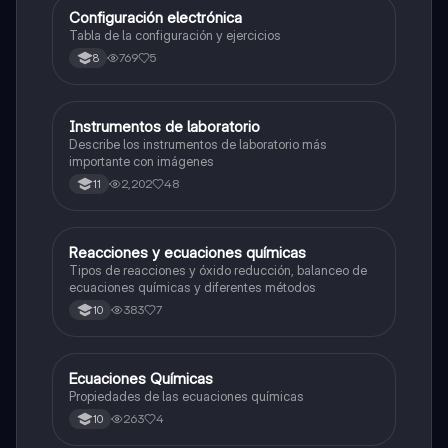
Configuración electrónica
Química
Tabla de la configuración y ejercicios
769
5
8
Instrumentos de laboratorio
Química
Describe los instrumentos de laboratorio más
importante con imágenes
2,202
48
11
Reacciones y ecuaciones químicas
Química
Tipos de reacciones y óxido reducción, balanceo de
ecuaciones químicas y diferentes métodos
383
7
10
Ecuaciones Químicas
Química
Propiedades de las ecuaciones químicas
263
4
10