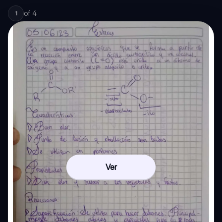
of
4
1
Ver