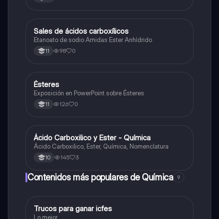
Sales de ácidos carboxílicos
Química
Etanoato de sodio Amidas Ester Anhídrido
98
0
11
Ésteres
Química
Exposición en PowerPoint sobre Ésteres
126
0
11
Ácido Carboxilico y Ester - Química
Química
Ácido Carboxilico, Ester, Química, Nomenclatura
145
3
10
Contenidos más populares de Química
9
Trucos para ganar icfes
Química
Lo mejor