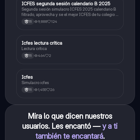
ICFES segunda sesión calendario B 2025
ICFES: Lectura Crítica
Segunda sesión simulacro ICFES 2025 calendario B
filtrado, aprovecha y se el mejor ICFES de tu colegio y
poder ingresar a universidad, y estudiar aquella
9,888
124
11
carrera con la que tanto sueñas.
Icfes lectura crítica
Lengua Castellana
Lectura crítica
464
2
11
Icfes
ICFES: Sociales y Ciudadanas
Simulacro icfes
1,455
26
11
Mira lo que dicen nuestros
usuarios. Les encantó —
y a ti
también te encantará
.