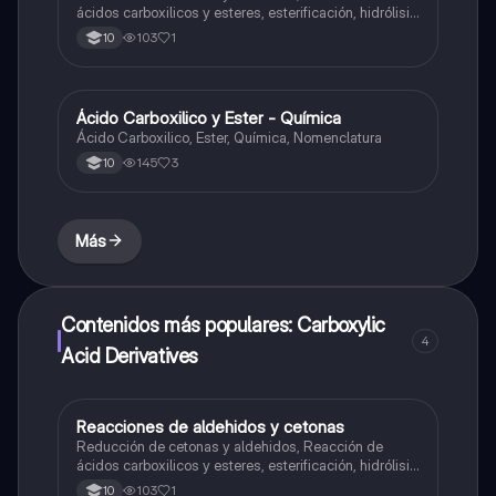
ácidos carboxilicos y esteres, esterificación, hidrólisis
ácida y básica
103
1
10
Ácido Carboxilico y Ester - Química
Química
Ácido Carboxilico, Ester, Química, Nomenclatura
145
3
10
Más
Contenidos más populares: Carboxylic
4
Acid Derivatives
Reacciones de aldehidos y cetonas
Química
Reducción de cetonas y aldehidos, Reacción de
ácidos carboxilicos y esteres, esterificación, hidrólisis
ácida y básica
103
1
10