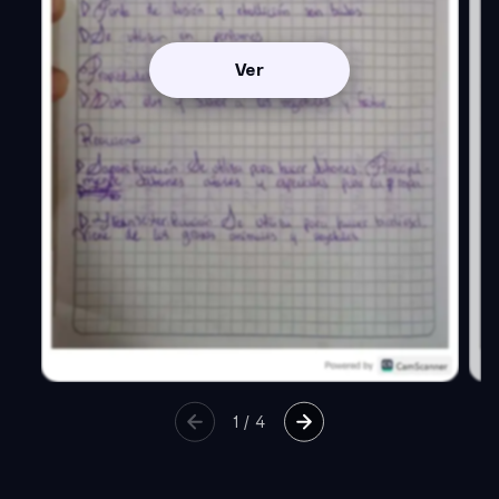
Ver
1
/
4