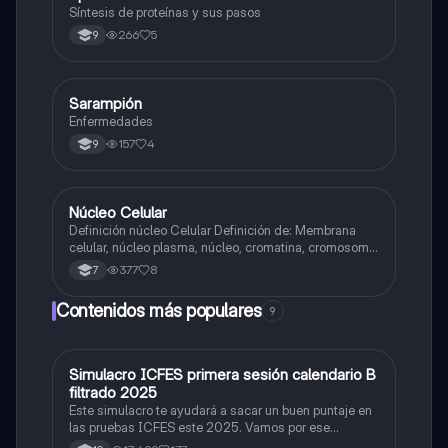
Síntesis de proteínas y sus pasos
266
5
9
Sarampión
Biologia
Enfermedades
157
4
9
Núcleo Celular
Biologia
Definición núcleo Celular Definición de: Membrana
celular, núcleo plasma, núcleo, cromatina, cromosoma
Interfase Fases de la interfase
377
8
7
Contenidos más populares
9
Simulacro ICFES primera sesión calendario B
ICFES: Matemáticas
filtrado 2025
Este simulacro te ayudará a sacar un buen puntaje en
las pruebas ICFES este 2025. Vamos por ese
500/500. Y poder ser admitido en la universidad que