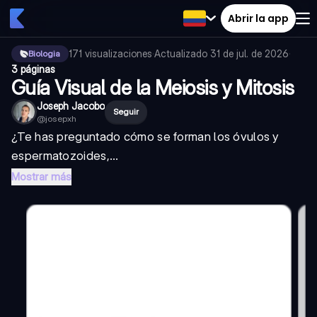
Abrir la app
171
visualizaciones
·
Actualizado
31 de jul. de 2026
·
Biologia
3 páginas
Guía Visual de la Meiosis y Mitosis
Joseph Jacobo
Seguir
@
josepxh
¿Te has preguntado cómo se forman los óvulos y
espermatozoides,...
Mostrar más