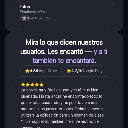
Icfes
ICFES: Sociales y Ciudadanas
Simulacro icfes
1,455
26
11
Mira lo que dicen nuestros
usuarios. Les encantó —
y a ti
también te encantará
.
4.6
/5
App Store
4.7
/5
Google Play
La app es muy fácil de usar y está muy bien
diseñada. Hasta ahora he encontrado todo lo
que estaba buscando y he podido aprender
mucho de las presentaciones. Definitivamente
utilizaré la aplicación para un examen de clase.
Y, por supuesto, también me sirve mucho de
inspiración.