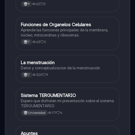
62
0
9
F
Funciones de Organelos Celulares
Biologia
Aprende las funciones principales de la membrana,
núcleo, mitocondrias y ribosomas.
63
0
7
La menstruación
Biologia
Datos y conceptualizacion de la menstruación
320
9
7
Sistema TERGUMENTARIO
Biologia
Espero que disfruten mi presentación sobre el sistema
TERGUMENTARIO
171
4
Universidad
Apuntes
Biologia