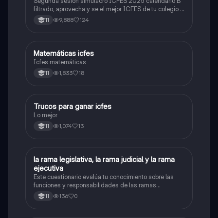
Segunda sesión simulacro ICFES 2025 calendario B
filtrado, aprovecha y se el mejor ICFES de tu colegio y
poder ingresar a universidad, y estudiar aquella
9,888
124
11
carrera con la que tanto sueñas.
Matemáticas icfes
ICFES: Matemáticas
Icfes matemáticas
1,833
18
11
Trucos para ganar icfes
Química
Lo mejor
1,074
13
11
L
la rama legislativa, la rama judicial y la rama
Sociales/Historia
ejecutiva
Este cuestionario evalúa tu conocimiento sobre las
funciones y responsabilidades de las ramas
legislativa, judicial y ejecutiva.
136
0
11