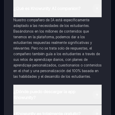
¿Qué es Knowunity AI companion?
Nuestro compañero de IA está específicamente
adaptado a las necesidades de los estudiantes.
Basándonos en los millones de contenidos que
tenemos en la plataforma, podemos dar a los
estudiantes respuestas realmente significativas y
relevantes. Pero no se trata solo de respuestas, el
compañero también guía a los estudiantes a través de
sus retos de aprendizaje diarios, con planes de
aprendizaje personalizados, cuestionarios o contenidos
en el chat y una personalización del 100% basada en
las habilidades y el desarrollo de los estudiantes.
¿Dónde puedo descargar la app
Knowunity?
Puedes descargar la app en Google Play Store y Apple
App Store.
¿Knowunity es totalmente gratuito?