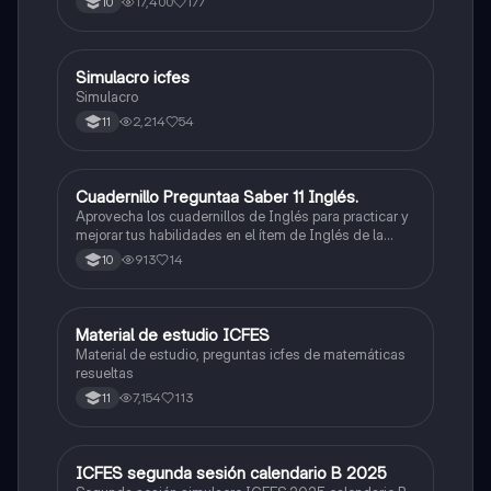
17,400
177
10
quieras, estudiar la carrera que quieres y no la que te
toque. Vamos con toda para sacar un buen puntaje.
Simulacro icfes
ICFES: Lectura Crítica
Simulacro
2,214
54
11
Cuadernillo Preguntaa Saber 11 Inglés.
ICFES: Inglés
Aprovecha los cuadernillos de Inglés para practicar y
mejorar tus habilidades en el ítem de Inglés de la
Prueba Saber 11. 🫡
913
14
10
Material de estudio ICFES
ICFES: Matemáticas
Material de estudio, preguntas icfes de matemáticas
resueltas
7,154
113
11
ICFES segunda sesión calendario B 2025
ICFES: Lectura Crítica