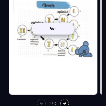
Ver
1
/
3