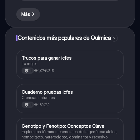
Más
Contenidos más populares de Química
9
Trucos para ganar icfes
Química
Lo mejor
1,074
13
11
Cuaderno pruebas icfes
Biologia
Ciencias naturales
185
2
11
G
Genotipo y Fenotipo: Conceptos Clave
Biologia
Explora los términos esenciales de la genética: alelos,
homocigoto, heterocigoto, dominante y recesivo.