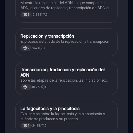
Muestra la replicación del ADN, lo que compone el
ADN, el origen de replicacio, transcripción de ADN al
ARN y traducción de ARN a proteína.
383
2
8
Replicación y transcripción
Biologia
El proceso detallado de la replicación y transcripción
41
0
9
Transcripción, traducción y replicación del
Biologia
ADN
sobre las etapas de la replicación, las iniciación etc..
230
0
8
La fagocitosis y la pinocitosis
Biologia
Explicación sobre la fagocitosis y la pinoscitosis y
cuándo se producen y su proceso
138
2
9