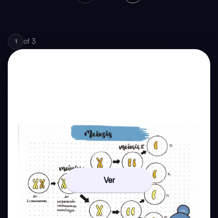
of
3
1
Ver