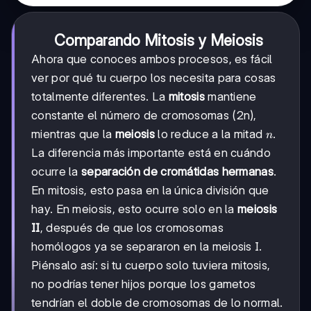
Comparando Mitosis y Meiosis
Ahora que conoces ambos procesos, es fácil
ver por qué tu cuerpo los necesita para cosas
totalmente diferentes. La
mitosis
mantiene
constante el número de cromosomas (2n),
n
mientras que la
meiosis
lo reduce a la mitad
.
n
La diferencia más importante está en cuándo
ocurre la
separación de cromátidas hermanas
.
En mitosis, esto pasa en la única división que
hay. En meiosis, esto ocurre solo en la
meiosis
II
, después de que los cromosomas
homólogos ya se separaron en la meiosis I.
Piénsalo así: si tu cuerpo solo tuviera mitosis,
no podrías tener hijos porque los gametos
tendrían el doble de cromosomas de lo normal.