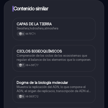
dinero utilizando la aplicación, que te permitirá acceder
a determinadas funciones.
Contenido similar
CAPAS DE LA TIERRA
Biologia
Seosfera,hidrosfera,atmosfera
75
1
6
CICLOS BIGEOQUÍMICOS
Biologia
Comprensión de los ciclos de los ecosistemas que
regulan el balance de los elementos que lo componen.
438
7
7
Dogma de la biología molecular
Biologia
Muestra la replicación del ADN, lo que compone el
ADN, el origen de replicacio, transcripción de ADN al
ARN y traducción de ARN a proteína.
383
2
8