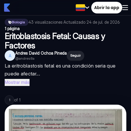
Abrir la app
43
visualizaciones
·
Actualizado
24 de jul. de 2026
·
Biologia
1 página
Eritoblastosis Fetal: Causas y
Factores
Andres David Ochoa Pineda
A
Seguir
@
andres8a
La eritroblastosis fetal es una condición seria que
puede afectar...
Mostrar más
of
1
1