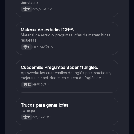
Simulacro
2,214
54
11
Material de estudio ICFES
ICFES: Matemáticas
Material de estudio, preguntas icfes de matemáticas
resueltas
7,154
113
11
Cuadernillo Preguntaa Saber 11 Inglés.
ICFES: Inglés
Aprovecha los cuadernillos de Inglés para practicar y
mejorar tus habilidades en el ítem de Inglés de la
Prueba Saber 11. 🫡
912
14
10
Trucos para ganar icfes
Química
Lo mejor
1,074
13
11