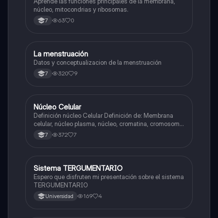
Aprende las funciones principales de la membrana,
núcleo, mitocondrias y ribosomas.
63
0
7
La menstruación
Biologia
Datos y conceptualizacion de la menstruación
320
9
7
Núcleo Celular
Biologia
Definición núcleo Celular Definición de: Membrana
celular, núcleo plasma, núcleo, cromatina, cromosoma
Interfase Fases de la interfase
372
7
7
Sistema TERGUMENTARIO
Biologia
Espero que disfruten mi presentación sobre el sistema
TERGUMENTARIO
169
4
Universidad