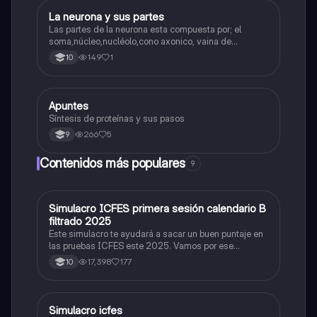
La neurona y sus partes
Biologia
Las partes de la neurona esta compuesta por; el
soma,núcleo,nucléolo,cono axonico, vaina de
mielina,celula schwan,núcleo de schwann,nódulo de
149
1
10
Ranvier,terminal axonico Arborizacion terminal, botón
sinaptico,dentristas y sustancia de Nissi.
Apuntes
Biologia
Síntesis de proteínas y sus pasos
266
5
9
Contenidos más populares
9
Simulacro ICFES primera sesión calendario B
ICFES: Matemáticas
filtrado 2025
Este simulacro te ayudará a sacar un buen puntaje en
las pruebas ICFES este 2025. Vamos por ese
500/500. Y poder ser admitido en la universidad que
17,398
177
10
quieras, estudiar la carrera que quieres y no la que te
toque. Vamos con toda para sacar un buen puntaje.
Simulacro icfes
ICFES: Lectura Crítica