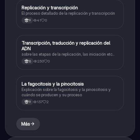
Replicación y transcripción
Biologia
El proceso detallado de la replicación y transcripción
41
0
9
Transcripción, traducción y replicación del
Biologia
ADN
sobre las etapas de la replicación, las iniciación etc..
230
0
8
La fagocitosis y la pinocitosis
Biologia
Explicación sobre la fagocitosis y la pinoscitosis y
cuándo se producen y su proceso
137
2
9
Más