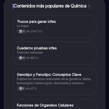
Contenidos más populares de Química
9
Trucos para ganar icfes
Química
Lo mejor
1,074
13
11
Cuaderno pruebas icfes
Biologia
Ciencias naturales
185
2
11
G
Genotipo y Fenotipo: Conceptos Clave
Biologia
Explora los términos esenciales de la genética: alelos,
homocigoto, heterocigoto, dominante y recesivo.
62
0
9
F
Funciones de Organelos Celulares
Biologia