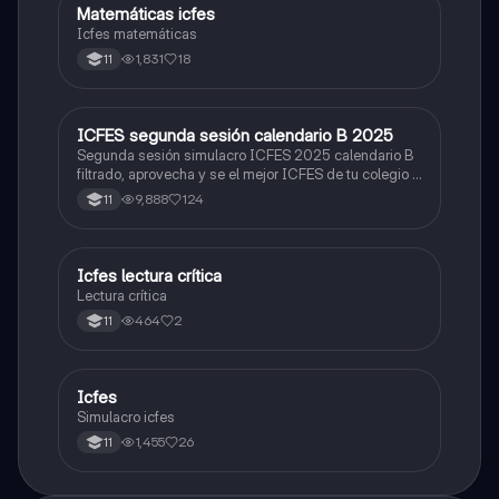
Matemáticas icfes
ICFES: Matemáticas
Icfes matemáticas
1,831
18
11
ICFES segunda sesión calendario B 2025
ICFES: Lectura Crítica
Segunda sesión simulacro ICFES 2025 calendario B
filtrado, aprovecha y se el mejor ICFES de tu colegio y
poder ingresar a universidad, y estudiar aquella
9,888
124
11
carrera con la que tanto sueñas.
Icfes lectura crítica
Lengua Castellana
Lectura crítica
464
2
11
Icfes
ICFES: Sociales y Ciudadanas
Simulacro icfes
1,455
26
11