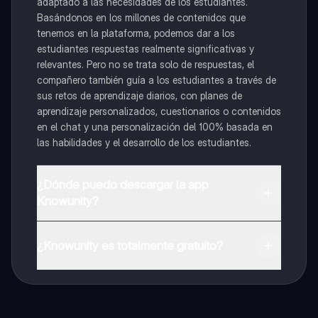
adaptado a las necesidades de los estudiantes.
Basándonos en los millones de contenidos que
tenemos en la plataforma, podemos dar a los
estudiantes respuestas realmente significativas y
relevantes. Pero no se trata solo de respuestas, el
compañero también guía a los estudiantes a través de
sus retos de aprendizaje diarios, con planes de
aprendizaje personalizados, cuestionarios o contenidos
en el chat y una personalización del 100% basada en
las habilidades y el desarrollo de los estudiantes.
¿Dónde puedo descargar la app
Knowunity?
Puedes descargar la app en Google Play Store y Apple
App Store.
¿Knowunity es totalmente gratuito?
¡Sí lo es! Tienes acceso totalmente gratuito a todo el
contenido de la app, puedes chatear con otros
alumnos y recibir ayuda inmeditamente. Puedes ganar