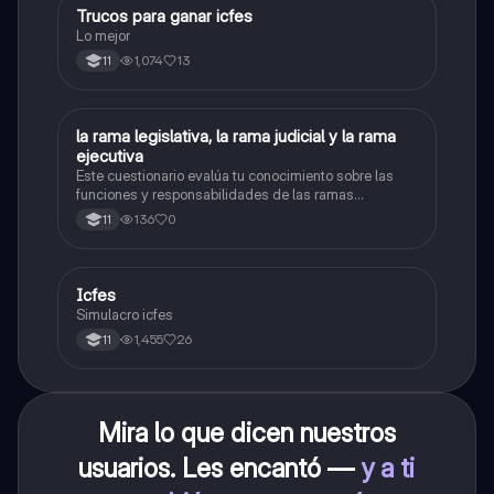
Trucos para ganar icfes
Química
Lo mejor
1,074
13
11
L
la rama legislativa, la rama judicial y la rama
Sociales/Historia
ejecutiva
Este cuestionario evalúa tu conocimiento sobre las
funciones y responsabilidades de las ramas
legislativa, judicial y ejecutiva.
136
0
11
Icfes
ICFES: Sociales y Ciudadanas
Simulacro icfes
1,455
26
11
Mira lo que dicen nuestros
usuarios. Les encantó —
y a ti