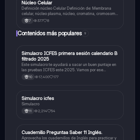
Núcleo Celular
Biologia
Definición núcleo Celular Definición de: Membrana
celular, núcleo plasma, núcleo, cromatina, cromosoma
Interfase Fases de la interfase
377
8
7
Contenidos más populares
9
Simulacro ICFES primera sesión calendario B
ICFES: Matemáticas
filtrado 2025
Este simulacro te ayudará a sacar un buen puntaje en
las pruebas ICFES este 2025. Vamos por ese
500/500. Y poder ser admitido en la universidad que
17,400
177
10
quieras, estudiar la carrera que quieres y no la que te
toque. Vamos con toda para sacar un buen puntaje.
Simulacro icfes
ICFES: Lectura Crítica
Simulacro
2,214
54
11
Cuadernillo Preguntaa Saber 11 Inglés.
ICFES: Inglés
Aprovecha los cuadernillos de Inglés para practicar y