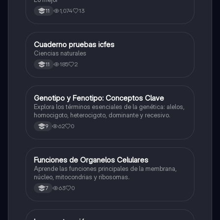
1,074
13
11
Cuaderno pruebas icfes
Biologia
Ciencias naturales
185
2
11
G
Genotipo y Fenotipo: Conceptos Clave
Biologia
Explora los términos esenciales de la genética: alelos,
homocigoto, heterocigoto, dominante y recesivo.
62
0
9
F
Funciones de Organelos Celulares
Biologia
Aprende las funciones principales de la membrana,
núcleo, mitocondrias y ribosomas.
63
0
7