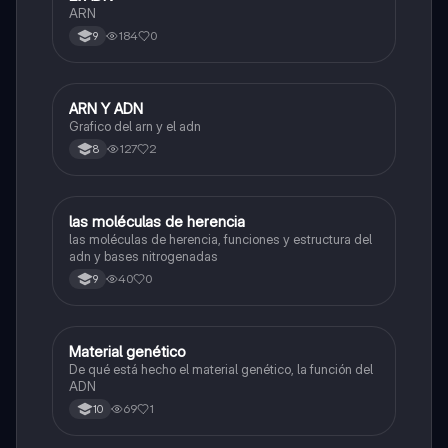
ARN
184
0
9
ARN Y ADN
Biologia
Grafico del arn y el adn
127
2
8
las moléculas de herencia
Biologia
las moléculas de herencia, funciones y estructura del
adn y bases nitrogenadas
40
0
9
Material genético
Biologia
De qué está hecho el material genético, la función del
ADN
69
1
10