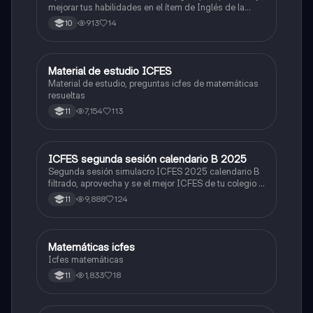
mejorar tus habilidades en el ítem de Inglés de la
Prueba Saber 11. 🫡
913
14
10
Material de estudio ICFES
ICFES: Matemáticas
Material de estudio, preguntas icfes de matemáticas
resueltas
7,154
113
11
ICFES segunda sesión calendario B 2025
ICFES: Lectura Crítica
Segunda sesión simulacro ICFES 2025 calendario B
filtrado, aprovecha y se el mejor ICFES de tu colegio y
poder ingresar a universidad, y estudiar aquella
9,888
124
11
carrera con la que tanto sueñas.
Matemáticas icfes
ICFES: Matemáticas
Icfes matemáticas
1,833
18
11