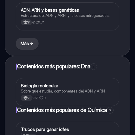
ADN, ARN y bases genéticas
Biologia
Estructura del ADN y ARN, y la bases nitrogenadas.
21
1
9
Más
Contenidos más populares: Dna
1
Biología molecular
Biologia
Sobre que estudia, componentes del ADN y ARN
79
0
7
Contenidos más populares de Química
9
Trucos para ganar icfes
Química
Lo mejor