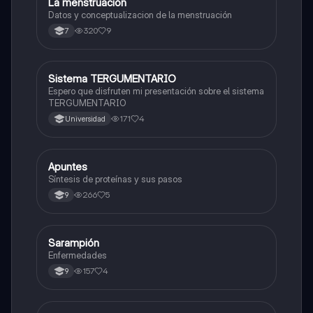
La menstruación
Biologia
Datos y conceptualizacion de la menstruación
320
9
7
Sistema TERGUMENTARIO
Biologia
Espero que disfruten mi presentación sobre el sistema
TERGUMENTARIO
171
4
Universidad
Apuntes
Biologia
Síntesis de proteínas y sus pasos
266
5
9
Sarampión
Biologia
Enfermedades
157
4
9