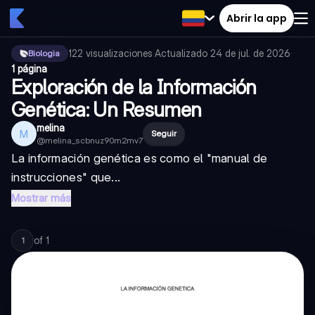
Abrir la app
122
visualizaciones
·
Actualizado
24 de jul. de 2026
·
Biologia
1 página
Exploración de la Información
Genética: Un Resumen
melina
M
Seguir
@
melina_scbnuz90m2mv7
La información genética es como el "manual de
instrucciones" que...
Mostrar más
of
1
1