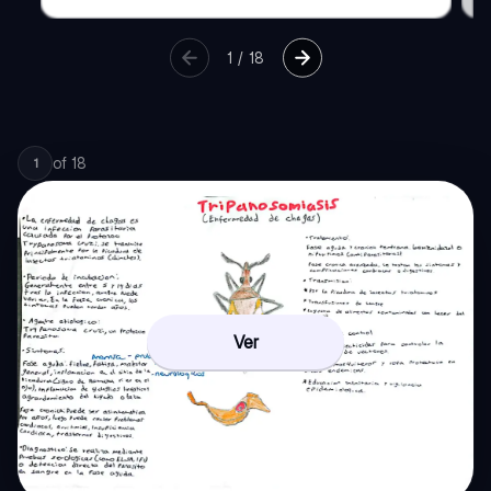
1
/
18
of
18
1
Ver