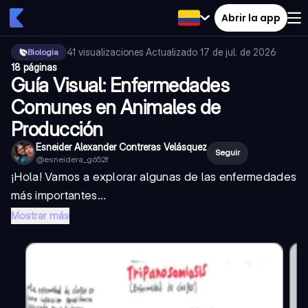
Abrir la app
41
visualizaciones
·
Actualizado
17 de jul. de 2026
·
Biologia
18 páginas
Guía Visual: Enfermedades
Comunes en Animales de
Producción
Esneider Alexander Contreras Velásquez
Seguir
@
esneidera_g652f
¡Hola! Vamos a explorar algunas de las enfermedades
más importantes...
Mostrar más