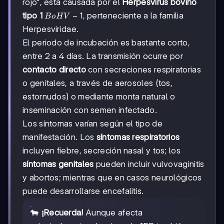
rojo", está causada por el
Herpesvirus bovino
BoHV-
−
1
tipo 1
, perteneciente a la familia
B
oH
V
1
Herpesviridae.
El periodo de incubación es bastante corto,
entre 2 a 4 días. La transmisión ocurre por
contacto directo
con secreciones respiratorias
o genitales, a través de aerosoles (tos,
estornudos) o mediante monta natural o
inseminación con semen infectado.
Los síntomas varían según el tipo de
manifestación. Los
síntomas respiratorios
incluyen fiebre, secreción nasal y tos; los
síntomas genitales
pueden incluir vulvovaginitis
y abortos; mientras que en casos neurológicos
puede desarrollarse encefalitis.
🐄
¡Recuerda!
Aunque afecta