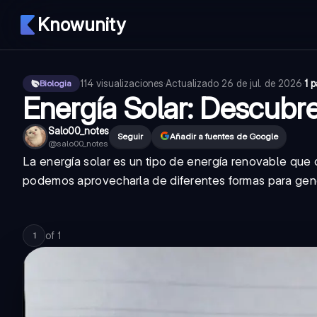
Knowunity
114
visualizaciones
·
Actualizado
26 de jul. de 2026
·
1 
Biologia
Energía Solar: Descubr
Salo00_notes
Seguir
Añadir a fuentes de Google
@
salo00_notes
La energía solar es un tipo de energía renovable que
podemos aprovecharla de diferentes formas para gener
of
1
1