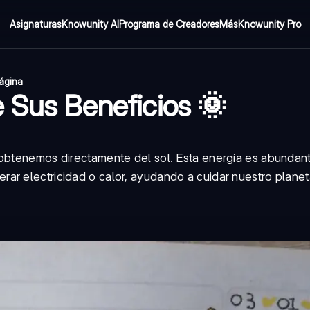
Asignaturas
Knowunity AI
Programa de Creadores
Más
Knowunity Pro
página
e Sus Beneficios 🌞
 obtenemos directamente del sol. Esta energía es abundan
ar electricidad o calor, ayudando a cuidar nuestro planet