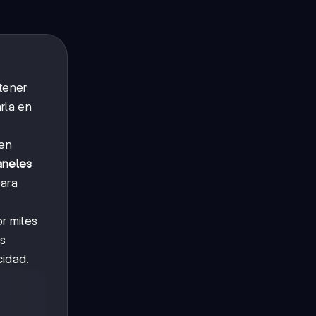
tener
rla en
 en
aneles
para
r miles
s
cidad.