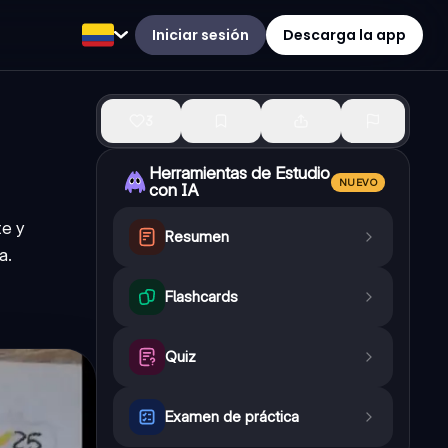
Iniciar sesión
Descarga la app
3
Herramientas de Estudio
NUEVO
con IA
te y
Resumen
a.
Flashcards
Quiz
Examen de práctica