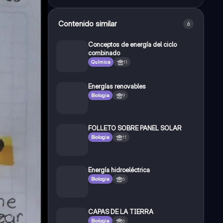
Contenido similar
6
Conceptos de energía del ciclo
combinado
Química
11
Energías renovables
Biologia
9
FOLLETO SOBRE PANEL SOLAR
Biologia
11
Energía hidroeléctrica
Biologia
6
CAPAS DE LA TIERRA
Biologia
6