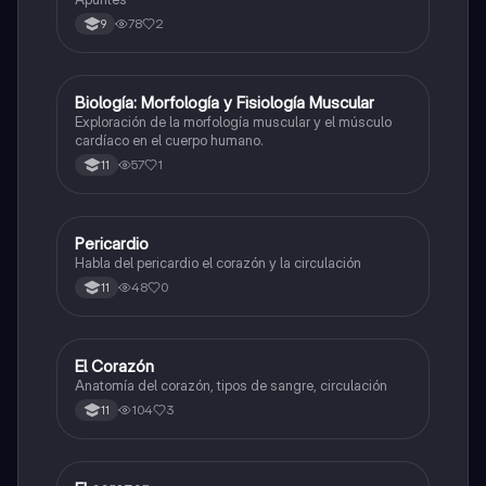
78
2
9
Biología: Morfología y Fisiología Muscular
Biologia
Exploración de la morfología muscular y el músculo
cardíaco en el cuerpo humano.
57
1
11
Pericardio
Biologia
Habla del pericardio el corazón y la circulación
48
0
11
El Corazón
Biologia
Anatomía del corazón, tipos de sangre, circulación
104
3
11