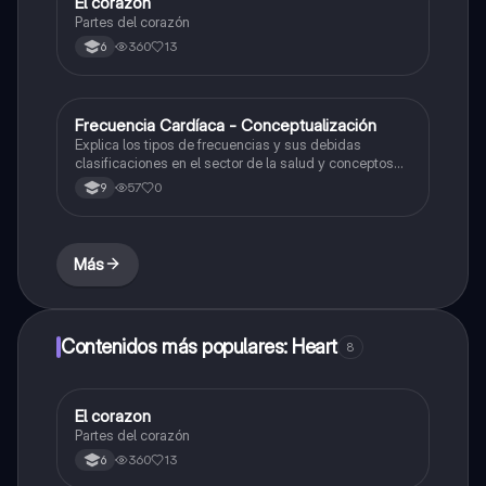
El corazon
Biologia
Partes del corazón
360
13
6
Frecuencia Cardíaca - Conceptualización
Biologia
Explica los tipos de frecuencias y sus debidas
clasificaciones en el sector de la salud y conceptos
para tener conocimiento de como medir una
57
0
9
frecuencia cardiaca apropiadamente.
Más
Contenidos más populares: Heart
8
El corazon
Biologia
Partes del corazón
360
13
6