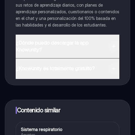
sus retos de aprendizaje diarios, con planes de
aprendizaje personalizados, cuestionarios o contenidos
en el chat y una personalización del 100% basada en
las habilidades y el desarrollo de los estudiantes.
¿Dónde puedo descargar la app
Knowunity?
Puedes descargar la app en Google Play Store y Apple
App Store.
¿Knowunity es totalmente gratuito?
¡Sí lo es! Tienes acceso totalmente gratuito a todo el
contenido de la app, puedes chatear con otros
alumnos y recibir ayuda inmeditamente. Puedes ganar
dinero utilizando la aplicación, que te permitirá acceder
a determinadas funciones.
Contenido similar
Sistema respiratorio
Biologia
Apuntes