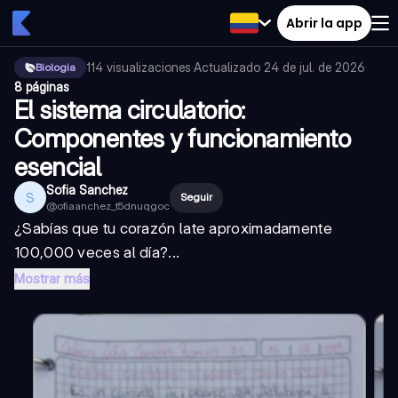
Abrir la app
114
visualizaciones
·
Actualizado
24 de jul. de 2026
·
Biologia
8 páginas
El sistema circulatorio:
Componentes y funcionamiento
esencial
Sofia Sanchez
S
Seguir
@
ofiaanchez_t5dnuqgoc
¿Sabías que tu corazón late aproximadamente
100,000 veces al día?...
Mostrar más