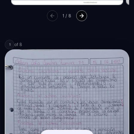
1
/
8
of
8
1