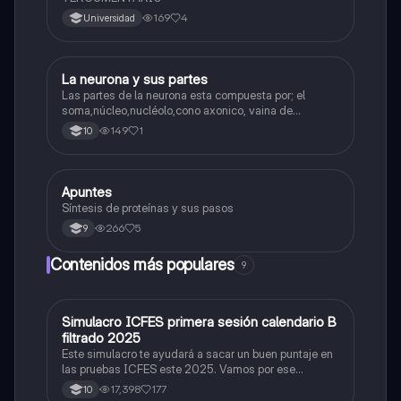
169
4
Universidad
La neurona y sus partes
Biologia
Las partes de la neurona esta compuesta por; el
soma,núcleo,nucléolo,cono axonico, vaina de
mielina,celula schwan,núcleo de schwann,nódulo de
149
1
10
Ranvier,terminal axonico Arborizacion terminal, botón
sinaptico,dentristas y sustancia de Nissi.
Apuntes
Biologia
Síntesis de proteínas y sus pasos
266
5
9
Contenidos más populares
9
Simulacro ICFES primera sesión calendario B
ICFES: Matemáticas
filtrado 2025
Este simulacro te ayudará a sacar un buen puntaje en
las pruebas ICFES este 2025. Vamos por ese
500/500. Y poder ser admitido en la universidad que
17,398
177
10
quieras, estudiar la carrera que quieres y no la que te