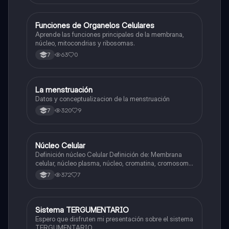
F
Funciones de Organelos Celulares
Biologia
Aprende las funciones principales de la membrana,
núcleo, mitocondrias y ribosomas.
63
0
7
La menstruación
Biologia
Datos y conceptualizacion de la menstruación
320
9
7
Núcleo Celular
Biologia
Definición núcleo Celular Definición de: Membrana
celular, núcleo plasma, núcleo, cromatina, cromosoma
Interfase Fases de la interfase
372
7
7
Sistema TERGUMENTARIO
Biologia
Espero que disfruten mi presentación sobre el sistema
TERGUMENTARIO