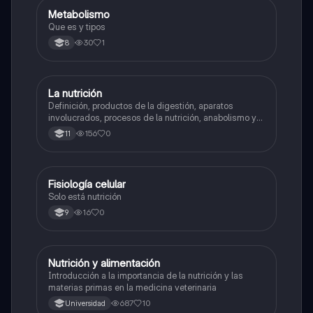
Metabolismo
Biologia
Que es y tipos
30
1
8
La nutrición
Biologia
Definición, productos de la digestión, aparatos
involucrados, procesos de la nutrición, anabolismo y
catabolismo. Nutrición celular y nutricion en animales
156
0
11
Fisiología celular
Biologia
Solo está nutrición
16
0
9
Nutrición y alimentación
Química
Introducción a la importancia de la nutrición y las
materias primas en la medicina veterinaria
687
10
Universidad