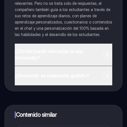
relevantes. Pero no se trata solo de respuestas, el
compañero también guía a los estudiantes a través de
sus retos de aprendizaje diarios, con planes de
aprendizaje personalizados, cuestionarios o contenidos
en el chat y una personalización del 100% basada en
las habilidades y el desarrollo de los estudiantes.
¿Dónde puedo descargar la app
Knowunity?
Puedes descargar la app en Google Play Store y Apple
App Store.
¿Knowunity es totalmente gratuito?
¡Sí lo es! Tienes acceso totalmente gratuito a todo el
contenido de la app, puedes chatear con otros
alumnos y recibir ayuda inmeditamente. Puedes ganar
dinero utilizando la aplicación, que te permitirá acceder
a determinadas funciones.
Contenido similar