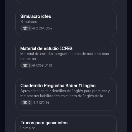
toque. Vamos con toda para sacar un buen puntaje.
Simulacro icfes
ICFES: Lectura Crítica
Simulacro
2,214
54
11
Material de estudio ICFES
ICFES: Matemáticas
Material de estudio, preguntas icfes de matemáticas
resueltas
7,154
113
11
Cuadernillo Preguntaa Saber 11 Inglés.
ICFES: Inglés
Aprovecha los cuadernillos de Inglés para practicar y
mejorar tus habilidades en el ítem de Inglés de la
Prueba Saber 11. 🫡
912
14
10
Trucos para ganar icfes
Química
Lo mejor