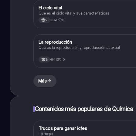
El ciclo vital
Biologia
Que es el ciclo vital y sus características
40
0
7
La reproducción
Biologia
Que es la reproducción y reproducción asexual
113
0
8
Más
Contenidos más populares de Química
Trucos para ganar icfes
Química
Lo mejor