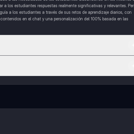
a los estudiantes respuestas realmente significativas y relevantes. Pe
uía a los estudiantes a través de sus retos de aprendizaje diarios, con
o contenidos en el chat y una personalización del 100% basada en las
 App Store.
l contenido de la app, puedes chatear con otros alumnos y recibir ayuda
cación, que te permitirá acceder a determinadas funciones.