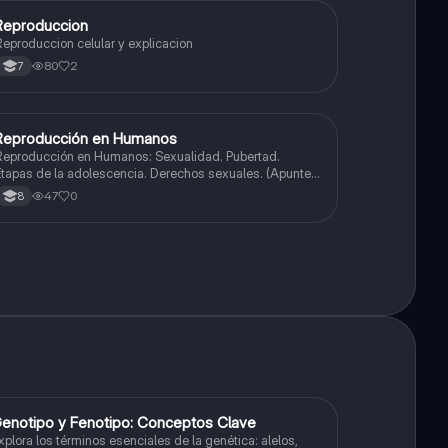
Reproduccion
Biologia
eproduccion celular y explicacion
80
2
7
Reproducción en Humanos
Biologia
eproducción en Humanos: Sexualidad. Pubertad.
tapas de la adolescencia. Derechos sexuales. (Apunte
n inglés con diagramas)
47
0
8
G
enotipo y Fenotipo: Conceptos Clave
Biologia
xplora los términos esenciales de la genética: alelos,