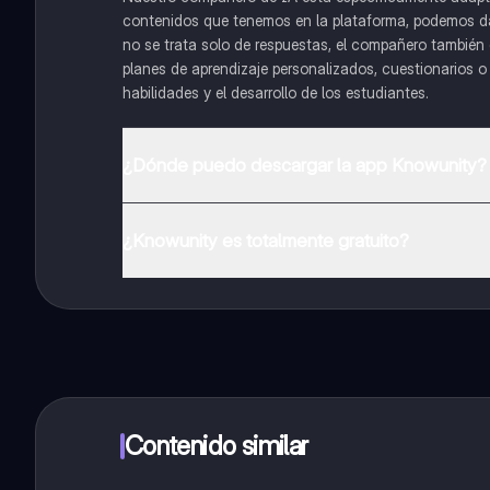
contenidos que tenemos en la plataforma, podemos dar 
no se trata solo de respuestas, el compañero también g
planes de aprendizaje personalizados, cuestionarios 
habilidades y el desarrollo de los estudiantes.
¿Dónde puedo descargar la app Knowunity?
Puedes descargar la app en Google Play Store y Apple
¿Knowunity es totalmente gratuito?
¡Sí lo es! Tienes acceso totalmente gratuito a todo e
inmeditamente. Puedes ganar dinero utilizando la apli
Contenido similar