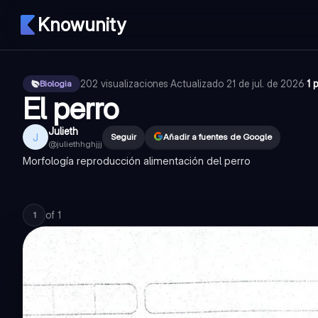
Knowunity
202
visualizaciones
·
Actualizado
21 de jul. de 2026
·
1 
Biologia
El perro
Julieth
J
Seguir
Añadir a fuentes de Google
@
juliethhghjjj
Morfología reproducción alimentación del perro
of
1
1