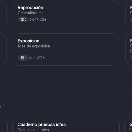
Reprodución
Biologia
Generalidades
R
647
24
6
Exposicion
Biologia
Idea de exposicion
R
E
e
243
3
7
9
Cuaderno pruebas icfes
G
Biologia
Ciencias naturales
E