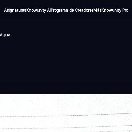
Asignaturas
Knowunity AI
Programa de Creadores
Más
Knowunity Pro
página