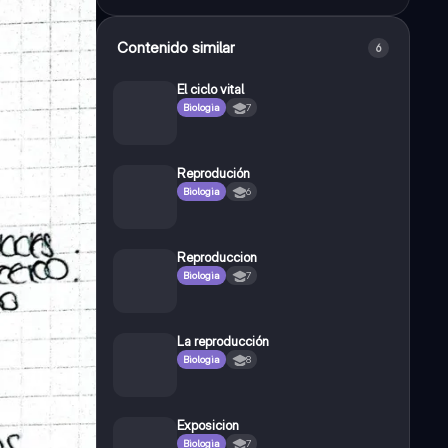
Contenido similar
6
El ciclo vital
Biologia
7
Reprodución
Biologia
6
Reproduccion
Biologia
7
La reproducción
Biologia
8
Exposicion
Biologia
7