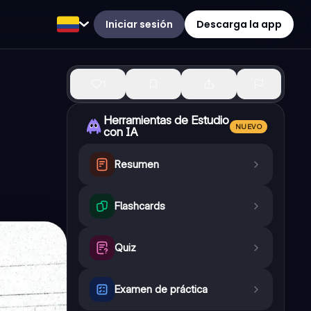
Iniciar sesión
Descarga la app
1
Herramientas de Estudio
NUEVO
con IA
Resumen
Flashcards
Quiz
Examen de práctica