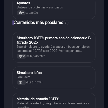
Apuntes
Biologia
Síntesis de proteínas y sus pasos
266
5
9
Contenidos más populares
9
Simulacro ICFES primera sesión calendario B
ICFES: Matemáticas
filtrado 2025
Este simulacro te ayudará a sacar un buen puntaje en
las pruebas ICFES este 2025. Vamos por ese
500/500. Y poder ser admitido en la universidad que
17,398
177
10
quieras, estudiar la carrera que quieres y no la que te
toque. Vamos con toda para sacar un buen puntaje.
Simulacro icfes
ICFES: Lectura Crítica
Simulacro
2,214
54
11
Material de estudio ICFES
ICFES: Matemáticas
Material de estudio, preguntas icfes de matemáticas
resueltas