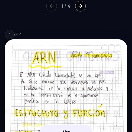
1
/
4
of
4
1