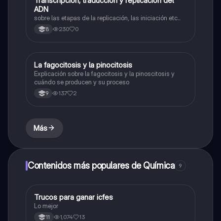
Transcripción, traducción y replicación del
Biologia
ADN
sobre las etapas de la replicación, las iniciación etc..
230
0
8
La fagocitosis y la pinocitosis
Biologia
Explicación sobre la fagocitosis y la pinoscitosis y
cuándo se producen y su proceso
137
2
9
Más
Contenidos más populares de Química
9
Trucos para ganar icfes
Química
Lo mejor
1,074
13
11