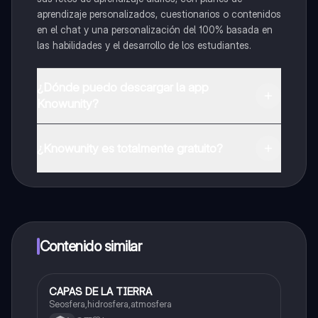
aprendizaje personalizados, cuestionarios o contenidos
en el chat y una personalización del 100% basada en
las habilidades y el desarrollo de los estudiantes.
¿Dónde puedo descargar la app
Knowunity?
Puedes descargar la app en Google Play Store y Apple
App Store.
¿Knowunity es totalmente gratuito?
¡Sí lo es! Tienes acceso totalmente gratuito a todo el
contenido de la app, puedes chatear con otros
alumnos y recibir ayuda inmeditamente. Puedes ganar
dinero utilizando la aplicación, que te permitirá acceder
a determinadas funciones.
Contenido similar
CAPAS DE LA TIERRA
Biologia
Seosfera,hidrosfera,atmosfera