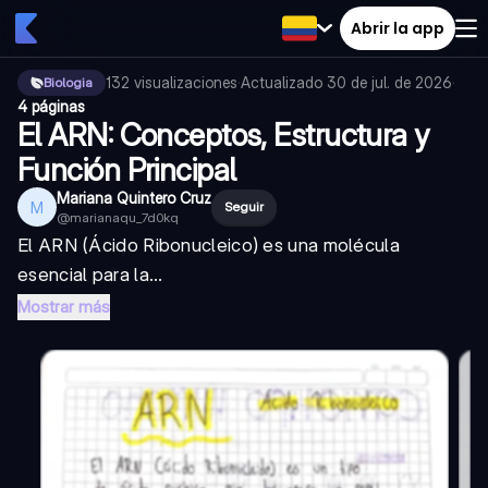
Abrir la app
132
visualizaciones
·
Actualizado
30 de jul. de 2026
·
Biologia
4 páginas
El ARN: Conceptos, Estructura y
Función Principal
Mariana Quintero Cruz
M
Seguir
@
marianaqu_7d0kq
El ARN (Ácido Ribonucleico) es una molécula
esencial para la...
Mostrar más