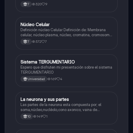
320
9
7
Núcleo Celular
Biologia
Definición núcleo Celular Definición de: Membrana
celular, núcleo plasma, núcleo, cromatina, cromosoma
Interfase Fases de la interfase
372
7
7
Sistema TERGUMENTARIO
Biologia
Espero que disfruten mi presentación sobre el sistema
TERGUMENTARIO
169
4
Universidad
La neurona y sus partes
Biologia
Las partes de la neurona esta compuesta por; el
soma,núcleo,nucléolo,cono axonico, vaina de
mielina,celula schwan,núcleo de schwann,nódulo de
149
1
10
Ranvier,terminal axonico Arborizacion terminal, botón
sinaptico,dentristas y sustancia de Nissi.