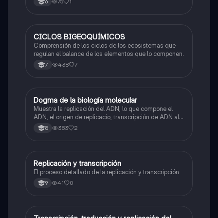
75
1
6
CICLOS BIGEOQUÍMICOS
Biologia
Comprensión de los ciclos de los ecosistemas que
regulan el balance de los elementos que lo componen.
438
7
7
Dogma de la biología molecular
Biologia
Muestra la replicación del ADN, lo que compone el
ADN, el origen de replicacio, transcripción de ADN al
ARN y traducción de ARN a proteína.
383
2
8
Replicación y transcripción
Biologia
El proceso detallado de la replicación y transcripción
41
0
9