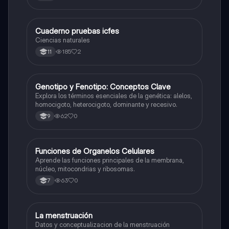
Cuaderno pruebas icfes
Biologia
Ciencias naturales
185
2
11
G
Genotipo y Fenotipo: Conceptos Clave
Biologia
Explora los términos esenciales de la genética: alelos,
homocigoto, heterocigoto, dominante y recesivo.
62
0
9
F
Funciones de Organelos Celulares
Biologia
Aprende las funciones principales de la membrana,
núcleo, mitocondrias y ribosomas.
63
0
7
La menstruación
Biologia
Datos y conceptualizacion de la menstruación