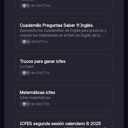
7,154
113
11
Cuadernillo Preguntaa Saber 11 Inglés.
ICFES: Inglés
Aprovecha los cuadernillos de Inglés para practicar y
mejorar tus habilidades en el ítem de Inglés de la
Prueba Saber 11. 🫡
912
14
10
Trucos para ganar icfes
Química
Lo mejor
1,074
13
11
Matemáticas icfes
ICFES: Matemáticas
Icfes matemáticas
1,831
18
11
ICFES segunda sesión calendario B 2025
ICFES: Lectura Crítica