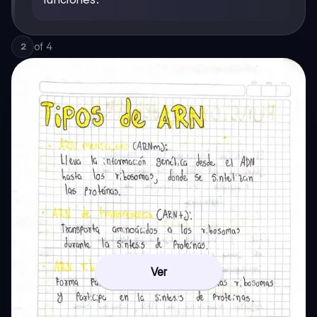
of
4
2
Ver