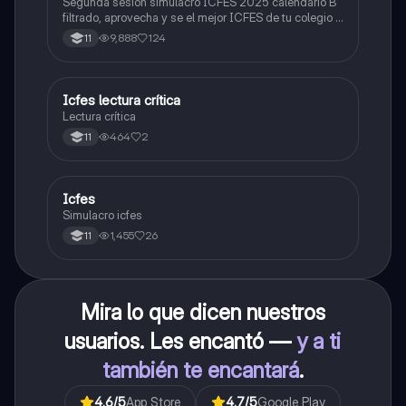
Segunda sesión simulacro ICFES 2025 calendario B
filtrado, aprovecha y se el mejor ICFES de tu colegio y
poder ingresar a universidad, y estudiar aquella
9,888
124
11
carrera con la que tanto sueñas.
Icfes lectura crítica
Lengua Castellana
Lectura crítica
464
2
11
Icfes
ICFES: Sociales y Ciudadanas
Simulacro icfes
1,455
26
11
Mira lo que dicen nuestros
usuarios. Les encantó —
y a ti
también te encantará
.
4.6
/5
App Store
4.7
/5
Google Play