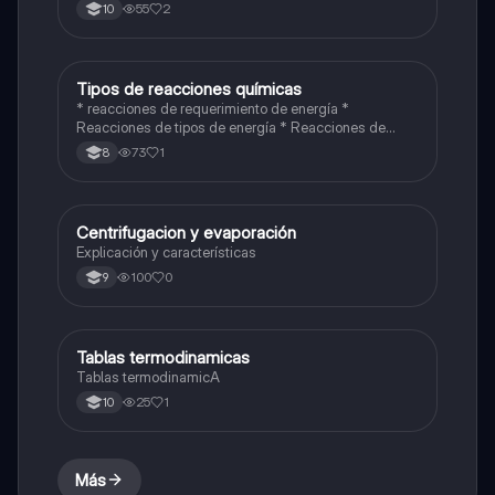
55
2
10
Tipos de reacciones químicas
Química
* reacciones de requerimiento de energía *
Reacciones de tipos de energía * Reacciones de
requerimiento de energía
73
1
8
Centrifugacion y evaporación
Química
Explicación y características
100
0
9
Tablas termodinamicas
Química
Tablas termodinamicA
25
1
10
Más