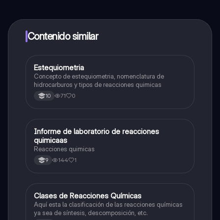
contenido de la app, puedes chatear con otros
alumnos y recibir ayuda inmeditamente. Puedes ganar
dinero utilizando la aplicación, que te permitirá acceder
a determinadas funciones.
Contenido similar
Estequiometria
Química
Concepto de estequiometria, nomenclatura de
hidrocarburos y tipos de reacciones quimicas
71
0
10
Informe de laboratorio de reacciones
Química
quimicaas
Reacciones quimicas
144
1
9
Clases de Reacciones Químicas
Química
Aquí esta la clasificación de las reacciones químicas
ya sea de síntesis, descomposición, etc.