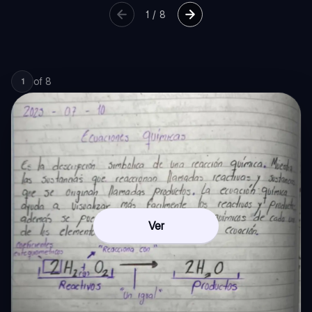
1
/
8
of
8
1
Ver