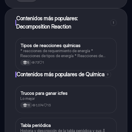
Contenidos más populares:
1
Decomposition Reaction
Tipos de reacciones químicas
Química
* reacciones de requerimiento de energía *
Reacciones de tipos de energía * Reacciones de
requerimiento de energía
73
1
8
Contenidos más populares de Química
9
Trucos para ganar icfes
Química
Lo mejor
1,074
13
11
Tabla periódica
Química
Historia y descripción de la tabla periódica y sus 3