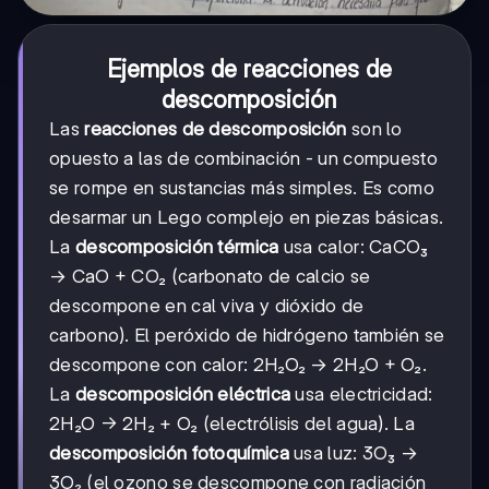
Ejemplos de reacciones de
descomposición
Las
reacciones de descomposición
son lo
opuesto a las de combinación - un compuesto
se rompe en sustancias más simples. Es como
desarmar un Lego complejo en piezas básicas.
La
descomposición térmica
usa calor: CaCO₃
→ CaO + CO₂ (carbonato de calcio se
descompone en cal viva y dióxido de
carbono). El peróxido de hidrógeno también se
descompone con calor: 2H₂O₂ → 2H₂O + O₂.
La
descomposición eléctrica
usa electricidad:
2H₂O → 2H₂ + O₂ (electrólisis del agua). La
descomposición fotoquímica
usa luz: 3O₃ →
3O₂ (el ozono se descompone con radiación