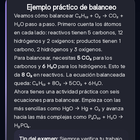
Ejemplo práctico de balanceo
Veamos cómo balancear C₅H₁₂ + O₂ → CO₂ +
H₂O paso a paso. Primero cuenta los átomos
en cada lado: reactivos tienen 5 carbonos, 12
hidrógenos y 2 oxígenos; productos tienen 1
carbono, 2 hidrógenos y 3 oxígenos.
Para balancear, necesitas
5 CO₂
para los
carbonos y
6 H₂O
para los hidrógenos. Esto te
da
8 O₂
en reactivos. La ecuación balanceada
queda: C₅H₁₂ + 8O₂ → 5CO₂ + 6H₂O.
Ahora tienes una actividad práctica con seis
ecuaciones para balancear. Empieza con las
más sencillas como HgO → Hg + O₂ y avanza
hacia las más complejas como P₄O₁₀ + H₂O →
H₃PO₄.
Tip del examen:
Siempre verifica tu trabajo