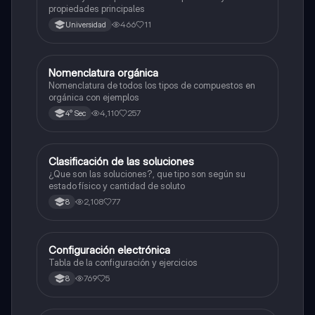
propiedades principales
466
11
Universidad
Nomenclatura orgánica
Química
Nomenclatura de todos los tipos de compuestos en
orgánica con ejemplos
4,110
257
4° Sec
Clasificación de las soluciones
Química
¿Que son las soluciones?, que tipo son según su
estado físico y cantidad de soluto
2,108
77
8
Configuración electrónica
Química
Tabla de la configuración y ejercicios
769
5
8