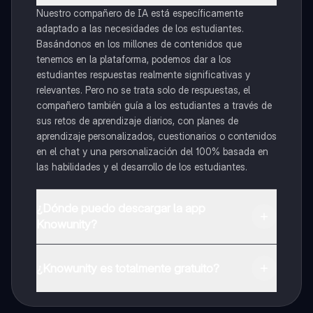
Nuestro compañero de IA está específicamente
adaptado a las necesidades de los estudiantes.
Basándonos en los millones de contenidos que
tenemos en la plataforma, podemos dar a los
estudiantes respuestas realmente significativas y
relevantes. Pero no se trata solo de respuestas, el
compañero también guía a los estudiantes a través de
sus retos de aprendizaje diarios, con planes de
aprendizaje personalizados, cuestionarios o contenidos
en el chat y una personalización del 100% basada en
las habilidades y el desarrollo de los estudiantes.
¿Dónde puedo descargar la app
Knowunity?
Puedes descargar la app en Google Play Store y Apple
App Store.
¿Knowunity es totalmente gratuito?
¡Sí lo es! Tienes acceso totalmente gratuito a todo el