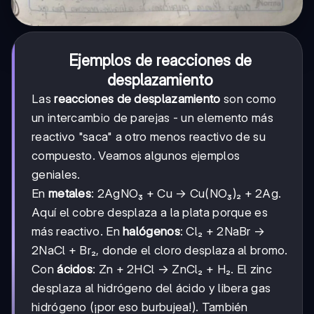
Ejemplos de reacciones de
desplazamiento
Las
reacciones de desplazamiento
son como
un intercambio de parejas - un elemento más
reactivo "saca" a otro menos reactivo de su
compuesto. Veamos algunos ejemplos
geniales.
En
metales
: 2AgNO₃ + Cu → Cu(NO₃)₂ + 2Ag.
Aquí el cobre desplaza a la plata porque es
más reactivo. En
halógenos
: Cl₂ + 2NaBr →
2NaCl + Br₂, donde el cloro desplaza al bromo.
Con
ácidos
: Zn + 2HCl → ZnCl₂ + H₂. El zinc
desplaza al hidrógeno del ácido y libera gas
hidrógeno (¡por eso burbujea!). También