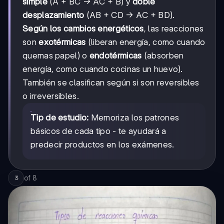
simple
(A + BC → AC + B) y
doble
→
A
AB
desplazamiento
(AB + CD → AC + BD).
+
B
Según los cambios energéticos
, las reacciones
son
exotérmicas
(liberan energía, como cuando
quemas papel) o
endotérmicas
(absorben
energía, como cuando cocinas un huevo).
También se clasifican según si son reversibles
o irreversibles.
Tip de estudio:
Memoriza los patrones
básicos de cada tipo - te ayudará a
predecir productos en los exámenes.
of
8
3