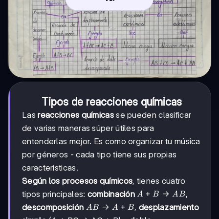
Tipos de reacciones químicas
Las
reacciones químicas
se pueden clasificar
de varias maneras súper útiles para
entenderlas mejor. Es como organizar tu música
por géneros - cada tipo tiene sus propias
características.
Según los procesos químicos
, tienes cuatro
A
+
→
tipos principales:
combinación
,
A
B
A
B
+
AB
→
+
descomposición
,
desplazamiento
A
B
A
B
B
→