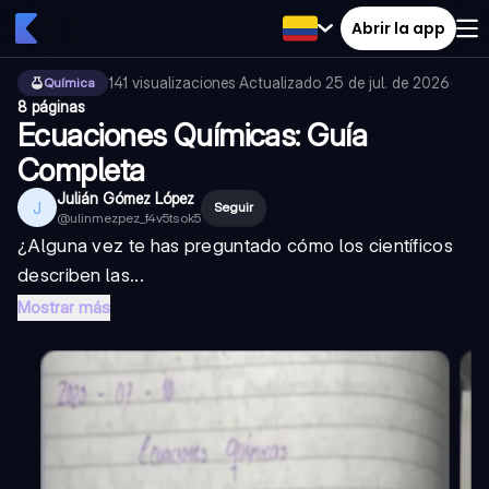
Abrir la app
141
visualizaciones
·
Actualizado
25 de jul. de 2026
·
Química
8 páginas
Ecuaciones Químicas: Guía
Completa
Julián Gómez López
J
Seguir
@
ulinmezpez_f4v5tsok5
¿Alguna vez te has preguntado cómo los científicos
describen las...
Mostrar más