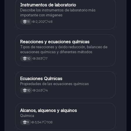
Instrumentos de laboratorio
Química
Describe los instrumentos de laboratorio más
importante con imágenes
2,202
48
11
Reacciones y ecuaciones químicas
Química
Tipos de reacciones y óxido reducción, balanceo de
ecuaciones químicas y diferentes métodos
383
7
10
Ecuaciones Químicas
Química
Propiedades de las ecuaciones químicas
263
4
10
Alcanos, alquenos y alquinos
Química
Química
3,547
108
9