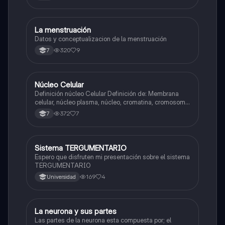
La menstruación
Biologia
Datos y conceptualizacion de la menstruación
320
9
7
Núcleo Celular
Biologia
Definición núcleo Celular Definición de: Membrana
celular, núcleo plasma, núcleo, cromatina, cromosoma
Interfase Fases de la interfase
372
7
7
Sistema TERGUMENTARIO
Biologia
Espero que disfruten mi presentación sobre el sistema
TERGUMENTARIO
169
4
Universidad
La neurona y sus partes
Biologia
Las partes de la neurona esta compuesta por; el