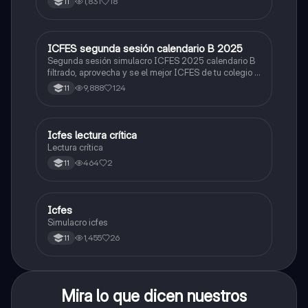
1,831
18
11
ICFES segunda sesión calendario B 2025
ICFES: Lectura Crítica
Segunda sesión simulacro ICFES 2025 calendario B
filtrado, aprovecha y se el mejor ICFES de tu colegio y
poder ingresar a universidad, y estudiar aquella
9,888
124
11
carrera con la que tanto sueñas.
Icfes lectura crítica
Lengua Castellana
Lectura crítica
464
2
11
Icfes
ICFES: Sociales y Ciudadanas
Simulacro icfes
1,455
26
11
Mira lo que dicen nuestros