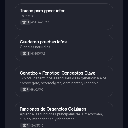
Trucos para ganar icfes
Química
Lo mejor
1,074
13
11
Cuaderno pruebas icfes
Biologia
Ciencias naturales
185
2
11
G
Genotipo y Fenotipo: Conceptos Clave
Biologia
Explora los términos esenciales de la genética: alelos,
homocigoto, heterocigoto, dominante y recesivo.
62
0
9
F
Funciones de Organelos Celulares
Biologia
Aprende las funciones principales de la membrana,
núcleo, mitocondrias y ribosomas.
63
0
7