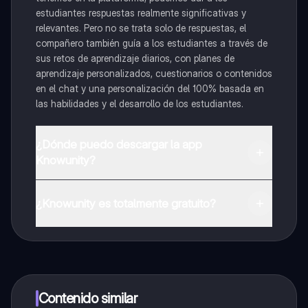
estudiantes respuestas realmente significativas y
relevantes. Pero no se trata solo de respuestas, el
compañero también guía a los estudiantes a través de
sus retos de aprendizaje diarios, con planes de
aprendizaje personalizados, cuestionarios o contenidos
en el chat y una personalización del 100% basada en
las habilidades y el desarrollo de los estudiantes.
¿Dónde puedo descargar la app
Knowunity?
Puedes descargar la app en Google Play Store y Apple
App Store.
¿Knowunity es totalmente gratuito?
¡Sí lo es! Tienes acceso totalmente gratuito a todo el
contenido de la app, puedes chatear con otros
alumnos y recibir ayuda inmeditamente. Puedes ganar
dinero utilizando la aplicación, que te permitirá acceder
a determinadas funciones.
Contenido similar