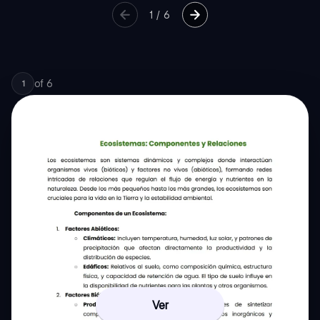
1
/
6
of
6
1
Ver