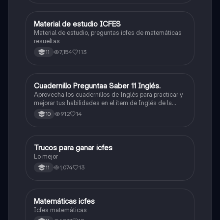
Material de estudio ICFES
ICFES: Matemáticas
Material de estudio, preguntas icfes de matemáticas
resueltas
7,154
113
11
Cuadernillo Preguntaa Saber 11 Inglés.
ICFES: Inglés
Aprovecha los cuadernillos de Inglés para practicar y
mejorar tus habilidades en el ítem de Inglés de la
Prueba Saber 11. 🫡
912
14
10
Trucos para ganar icfes
Química
Lo mejor
1,074
13
11
Matemáticas icfes
ICFES: Matemáticas
Icfes matemáticas