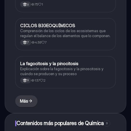
75
1
6
CICLOS BIGEOQUÍMICOS
Biologia
Comprensión de los ciclos de los ecosistemas que
regulan el balance de los elementos que lo componen.
438
7
7
La fagocitosis y la pinocitosis
Biologia
Explicación sobre la fagocitosis y la pinoscitosis y
cuándo se producen y su proceso
137
2
9
Más
Contenidos más populares de Química
9