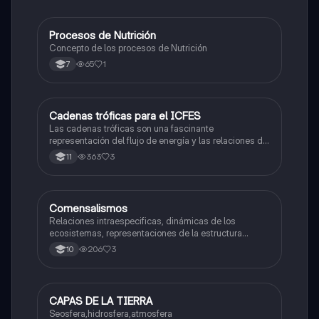
Procesos de Nutrición
Biologia
Concepto de los procesos de Nutrición
65
1
7
Cadenas tróficas para el ICFES
Biologia
Las cadenas tróficas son una fascinante
representación del flujo de energía y las relaciones de
interdependencia que sustentan la vida en la Tierra.
363
3
11
Comprenderlas nos permite apreciar la complejidad y
fragilidad de los ecosistemas.
Comensalismos
Biologia
Relaciones intraespecificas, dinámicas de los
ecosistemas, representaciones de la estructura
trópica, flujo de energía
206
3
10
CAPAS DE LA TIERRA
Biologia
Seosfera,hidrosfera,atmosfera