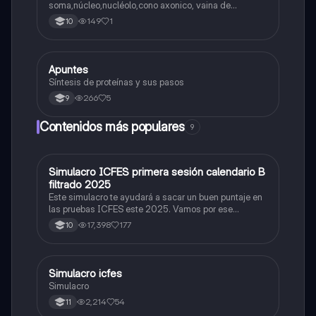
soma,núcleo,nucléolo,cono axonico, vaina de
mielina,celula schwan,núcleo de schwann,nódulo de
149
1
10
Ranvier,terminal axonico Arborizacion terminal, botón
sinaptico,dentristas y sustancia de Nissi.
Apuntes
Biologia
Síntesis de proteínas y sus pasos
266
5
9
Contenidos más populares
9
Simulacro ICFES primera sesión calendario B
ICFES: Matemáticas
filtrado 2025
Este simulacro te ayudará a sacar un buen puntaje en
las pruebas ICFES este 2025. Vamos por ese
500/500. Y poder ser admitido en la universidad que
17,398
177
10
quieras, estudiar la carrera que quieres y no la que te
toque. Vamos con toda para sacar un buen puntaje.
Simulacro icfes
ICFES: Lectura Crítica
Simulacro
2,214
54
11