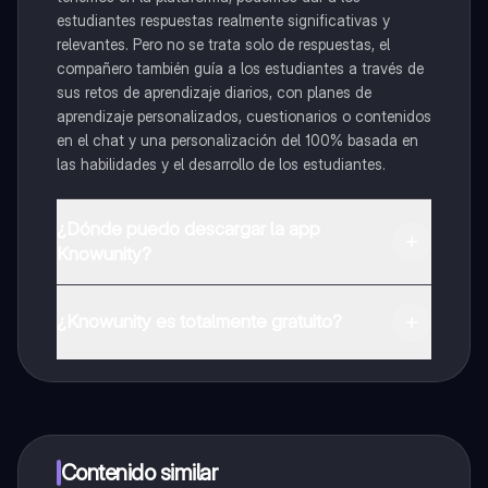
estudiantes respuestas realmente significativas y
relevantes. Pero no se trata solo de respuestas, el
compañero también guía a los estudiantes a través de
sus retos de aprendizaje diarios, con planes de
aprendizaje personalizados, cuestionarios o contenidos
en el chat y una personalización del 100% basada en
las habilidades y el desarrollo de los estudiantes.
¿Dónde puedo descargar la app
Knowunity?
Puedes descargar la app en Google Play Store y Apple
App Store.
¿Knowunity es totalmente gratuito?
¡Sí lo es! Tienes acceso totalmente gratuito a todo el
contenido de la app, puedes chatear con otros
alumnos y recibir ayuda inmeditamente. Puedes ganar
dinero utilizando la aplicación, que te permitirá acceder
a determinadas funciones.
Contenido similar