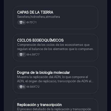
CAPAS DE LA TIERRA
Biologia
Seosfera,hidrosfera,atmosfera
75
1
6
CICLOS BIGEOQUÍMICOS
Biologia
Comprensión de los ciclos de los ecosistemas que
regulan el balance de los elementos que lo componen.
438
7
7
Dogma de la biología molecular
Biologia
Muestra la replicación del ADN, lo que compone el
ADN, el origen de replicacio, transcripción de ADN al
ARN y traducción de ARN a proteína.
383
2
8
Replicación y transcripción
Biologia
El proceso detallado de la replicación y transcripción