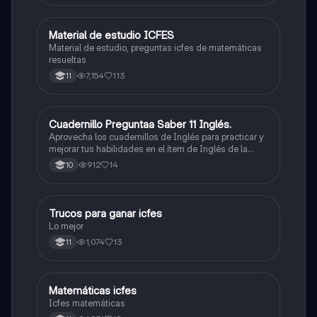
Material de estudio ICFES
ICFES: Matemáticas
Material de estudio, preguntas icfes de matemáticas
resueltas
7,154
113
11
Cuadernillo Preguntaa Saber 11 Inglés.
ICFES: Inglés
Aprovecha los cuadernillos de Inglés para practicar y
mejorar tus habilidades en el ítem de Inglés de la
Prueba Saber 11. 🫡
912
14
10
Trucos para ganar icfes
Química
Lo mejor
1,074
13
11
Matemáticas icfes
ICFES: Matemáticas
Icfes matemáticas