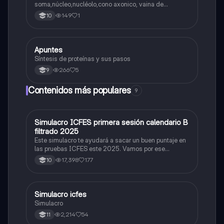
soma,núcleo,nucléolo,cono axonico, vaina de
mielina,celula schwan,núcleo de schwann,nódulo de
149
1
10
Ranvier,terminal axonico Arborizacion terminal, botón
sinaptico,dentristas y sustancia de Nissi.
Apuntes
Biologia
Síntesis de proteínas y sus pasos
266
5
9
Contenidos más populares
9
Simulacro ICFES primera sesión calendario B
ICFES: Matemáticas
filtrado 2025
Este simulacro te ayudará a sacar un buen puntaje en
las pruebas ICFES este 2025. Vamos por ese
500/500. Y poder ser admitido en la universidad que
17,398
177
10
quieras, estudiar la carrera que quieres y no la que te
toque. Vamos con toda para sacar un buen puntaje.
Simulacro icfes
ICFES: Lectura Crítica
Simulacro
2,214
54
11