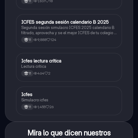
1,831
18
11
ICFES segunda sesión calendario B 2025
ICFES: Lectura Crítica
Segunda sesión simulacro ICFES 2025 calendario B
filtrado, aprovecha y se el mejor ICFES de tu colegio y
poder ingresar a universidad, y estudiar aquella
9,888
124
11
carrera con la que tanto sueñas.
Icfes lectura crítica
Lengua Castellana
Lectura crítica
464
2
11
Icfes
ICFES: Sociales y Ciudadanas
Simulacro icfes
1,455
26
11
Mira lo que dicen nuestros