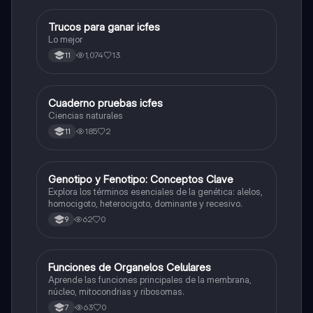
Trucos para ganar icfes
Química
Lo mejor
1,074
13
11
Cuaderno pruebas icfes
Biologia
Ciencias naturales
185
2
11
G
Genotipo y Fenotipo: Conceptos Clave
Biologia
Explora los términos esenciales de la genética: alelos,
homocigoto, heterocigoto, dominante y recesivo.
62
0
9
F
Funciones de Organelos Celulares
Biologia
Aprende las funciones principales de la membrana,
núcleo, mitocondrias y ribosomas.
63
0
7