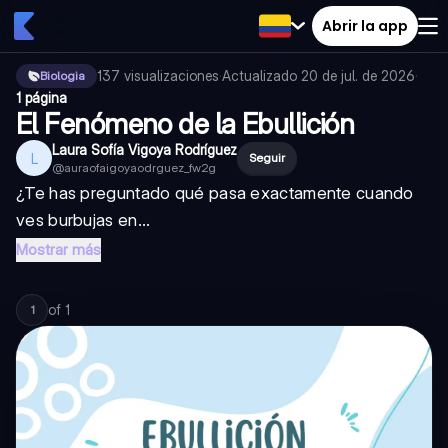
Abrir la app
137
visualizaciones
·
Actualizado
20 de jul. de 2026
·
Biologia
1 página
El Fenómeno de la Ebullición
Laura Sofía Vigoya Rodríguez
L
Seguir
@
auraofaigoyaodrguez_fw2g
¿Te has preguntado qué pasa exactamente cuando
ves burbujas en...
Mostrar más
of
1
1