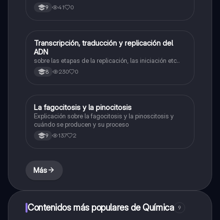
41
0
9
Transcripción, traducción y replicación del
Biologia
ADN
sobre las etapas de la replicación, las iniciación etc..
230
0
8
La fagocitosis y la pinocitosis
Biologia
Explicación sobre la fagocitosis y la pinoscitosis y
cuándo se producen y su proceso
137
2
9
Más
Contenidos más populares de Química
9