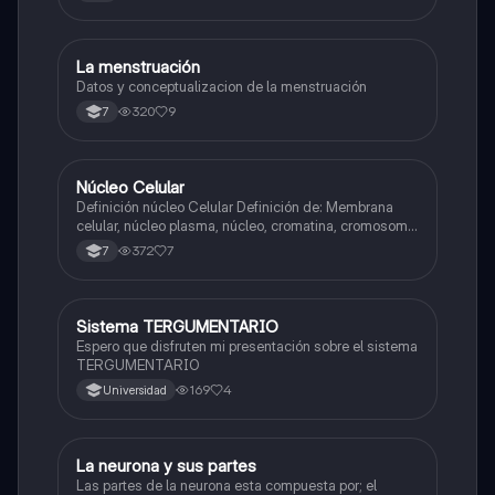
La menstruación
Biologia
Datos y conceptualizacion de la menstruación
320
9
7
Núcleo Celular
Biologia
Definición núcleo Celular Definición de: Membrana
celular, núcleo plasma, núcleo, cromatina, cromosoma
Interfase Fases de la interfase
372
7
7
Sistema TERGUMENTARIO
Biologia
Espero que disfruten mi presentación sobre el sistema
TERGUMENTARIO
169
4
Universidad
La neurona y sus partes
Biologia
Las partes de la neurona esta compuesta por; el