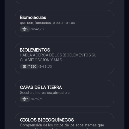
Biomoléculas
Biologia
que son, funciones, bioelementos
54
0
9
BIOLEMENTOS
Química
HABLA ACERCA DE LOS BIOELEMENTOS SU
CLASIFICSCION Y MÁS
43
0
4° ESO
CAPAS DE LA TIERRA
Biologia
Seosfera,hidrosfera,atmosfera
75
1
6
CICLOS BIGEOQUÍMICOS
Biologia
Comprensión de los ciclos de los ecosistemas que