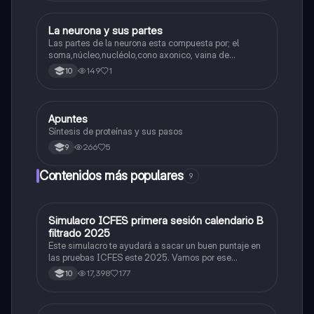
La neurona y sus partes
Biologia
Las partes de la neurona esta compuesta por; el
soma,núcleo,nucléolo,cono axonico, vaina de
mielina,celula schwan,núcleo de schwann,nódulo de
149
1
10
Ranvier,terminal axonico Arborizacion terminal, botón
sinaptico,dentristas y sustancia de Nissi.
Apuntes
Biologia
Síntesis de proteínas y sus pasos
266
5
9
Contenidos más populares
9
Simulacro ICFES primera sesión calendario B
ICFES: Matemáticas
filtrado 2025
Este simulacro te ayudará a sacar un buen puntaje en
las pruebas ICFES este 2025. Vamos por ese
500/500. Y poder ser admitido en la universidad que
17,398
177
10
quieras, estudiar la carrera que quieres y no la que te
toque. Vamos con toda para sacar un buen puntaje.