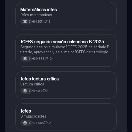
Matemáticas icfes
ICFES: Matemáticas
Icfes matemáticas
1,831
18
11
ICFES segunda sesión calendario B 2025
ICFES: Lectura Crítica
Segunda sesión simulacro ICFES 2025 calendario B
filtrado, aprovecha y se el mejor ICFES de tu colegio y
poder ingresar a universidad, y estudiar aquella
9,888
124
11
carrera con la que tanto sueñas.
Icfes lectura crítica
Lengua Castellana
Lectura crítica
464
2
11
Icfes
ICFES: Sociales y Ciudadanas
Simulacro icfes
1,455
26
11