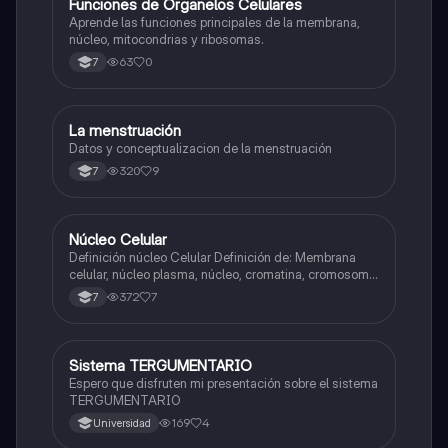
F
Funciones de Organelos Celulares
Biologia
Aprende las funciones principales de la membrana,
núcleo, mitocondrias y ribosomas.
63
0
7
La menstruación
Biologia
Datos y conceptualizacion de la menstruación
320
9
7
Núcleo Celular
Biologia
Definición núcleo Celular Definición de: Membrana
celular, núcleo plasma, núcleo, cromatina, cromosoma
Interfase Fases de la interfase
372
7
7
Sistema TERGUMENTARIO
Biologia
Espero que disfruten mi presentación sobre el sistema
TERGUMENTARIO
169
4
Universidad