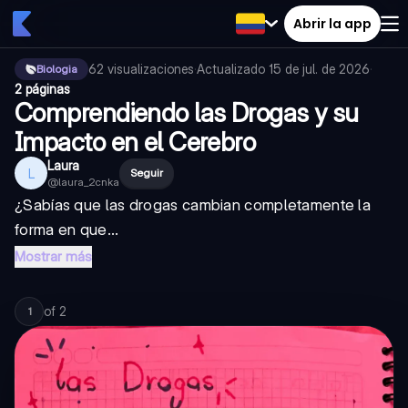
Abrir la app
62
visualizaciones
·
Actualizado
15 de jul. de 2026
·
Biologia
2 páginas
Comprendiendo las Drogas y su
Impacto en el Cerebro
Laura
L
Seguir
@
laura_2cnka
¿Sabías que las drogas cambian completamente la
forma en que...
Mostrar más
of
2
1