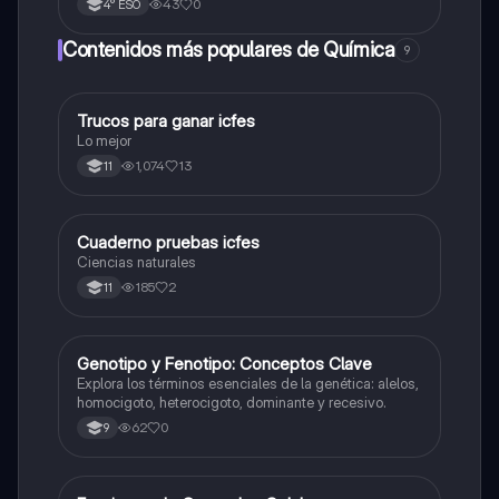
43
0
4° ESO
Contenidos más populares de Química
9
Trucos para ganar icfes
Química
Lo mejor
1,074
13
11
Cuaderno pruebas icfes
Biologia
Ciencias naturales
185
2
11
G
Genotipo y Fenotipo: Conceptos Clave
Biologia
Explora los términos esenciales de la genética: alelos,
homocigoto, heterocigoto, dominante y recesivo.
62
0
9