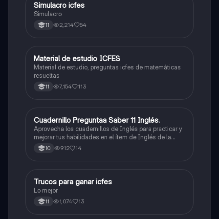
Simulacro icfes
ICFES: Lectura Crítica
Simulacro
2,214
54
11
Material de estudio ICFES
ICFES: Matemáticas
Material de estudio, preguntas icfes de matemáticas
resueltas
7,154
113
11
Cuadernillo Preguntaa Saber 11 Inglés.
ICFES: Inglés
Aprovecha los cuadernillos de Inglés para practicar y
mejorar tus habilidades en el ítem de Inglés de la
Prueba Saber 11. 🫡
912
14
10
Trucos para ganar icfes
Química
Lo mejor
1,074
13
11