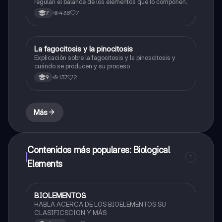
regulan el balance de los elementos que lo componen.
438
7
7
La fagocitosis y la pinocitosis
Biologia
Explicación sobre la fagocitosis y la pinoscitosis y
cuándo se producen y su proceso
137
2
9
Más
Contenidos más populares: Biological
1
Elements
BIOLEMENTOS
Química
HABLA ACERCA DE LOS BIOELEMENTOS SU
CLASIFICSCION Y MÁS