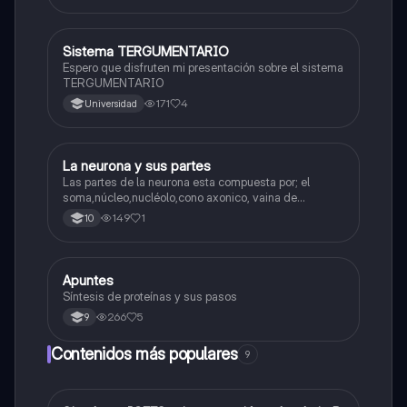
Sistema TERGUMENTARIO
Biologia
Espero que disfruten mi presentación sobre el sistema
TERGUMENTARIO
171
4
Universidad
La neurona y sus partes
Biologia
Las partes de la neurona esta compuesta por; el
soma,núcleo,nucléolo,cono axonico, vaina de
mielina,celula schwan,núcleo de schwann,nódulo de
149
1
10
Ranvier,terminal axonico Arborizacion terminal, botón
sinaptico,dentristas y sustancia de Nissi.
Apuntes
Biologia
Síntesis de proteínas y sus pasos
266
5
9
Contenidos más populares
9