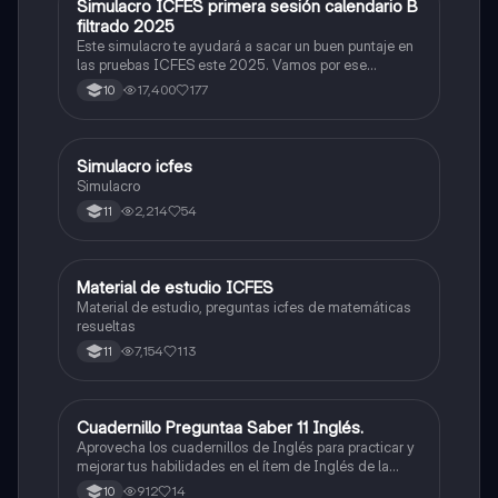
Simulacro ICFES primera sesión calendario B
ICFES: Matemáticas
filtrado 2025
Este simulacro te ayudará a sacar un buen puntaje en
las pruebas ICFES este 2025. Vamos por ese
500/500. Y poder ser admitido en la universidad que
17,400
177
10
quieras, estudiar la carrera que quieres y no la que te
toque. Vamos con toda para sacar un buen puntaje.
Simulacro icfes
ICFES: Lectura Crítica
Simulacro
2,214
54
11
Material de estudio ICFES
ICFES: Matemáticas
Material de estudio, preguntas icfes de matemáticas
resueltas
7,154
113
11
Cuadernillo Preguntaa Saber 11 Inglés.
ICFES: Inglés
Aprovecha los cuadernillos de Inglés para practicar y
mejorar tus habilidades en el ítem de Inglés de la
Prueba Saber 11. 🫡
912
14
10