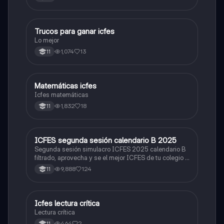
Trucos para ganar icfes
Química
Lo mejor
1,074
13
11
Matemáticas icfes
ICFES: Matemáticas
Icfes matemáticas
1,832
18
11
ICFES segunda sesión calendario B 2025
ICFES: Lectura Crítica
Segunda sesión simulacro ICFES 2025 calendario B
filtrado, aprovecha y se el mejor ICFES de tu colegio y
poder ingresar a universidad, y estudiar aquella
9,888
124
11
carrera con la que tanto sueñas.
Icfes lectura crítica
Lengua Castellana
Lectura crítica
464
2
11