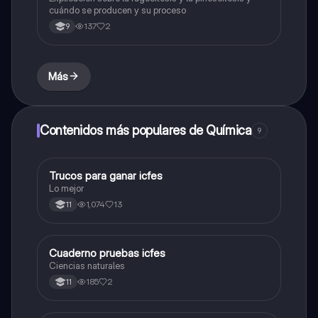
cuándo se producen y su proceso
137
2
9
Más
Contenidos más populares de Química
9
Trucos para ganar icfes
Química
Lo mejor
1,074
13
11
Cuaderno pruebas icfes
Biologia
Ciencias naturales
185
2
11