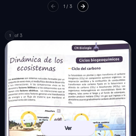
1
/
3
of
3
1
Ver