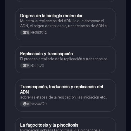
Dogma de la biología molecular
Biologia
Muestra la replicación del ADN, lo que compone el
ADN, el origen de replicacio, transcripción de ADN al
ARN y traducción de ARN a proteína.
383
2
8
Replicación y transcripción
Biologia
El proceso detallado de la replicación y transcripción
41
0
9
Transcripción, traducción y replicación del
Biologia
ADN
sobre las etapas de la replicación, las iniciación etc..
230
0
8
La fagocitosis y la pinocitosis
Biologia
Explicación sobre la fagocitosis y la pinoscitosis y