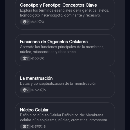
G
Genotipo y Fenotipo: Conceptos Clave
Biologia
Explora los términos esenciales de la genética: alelos,
homocigoto, heterocigoto, dominante y recesivo.
62
0
9
F
Funciones de Organelos Celulares
Biologia
Aprende las funciones principales de la membrana,
núcleo, mitocondrias y ribosomas.
63
0
7
La menstruación
Biologia
Datos y conceptualizacion de la menstruación
320
9
7
Núcleo Celular
Biologia
Definición núcleo Celular Definición de: Membrana
celular, núcleo plasma, núcleo, cromatina, cromosoma
Interfase Fases de la interfase
375
8
7