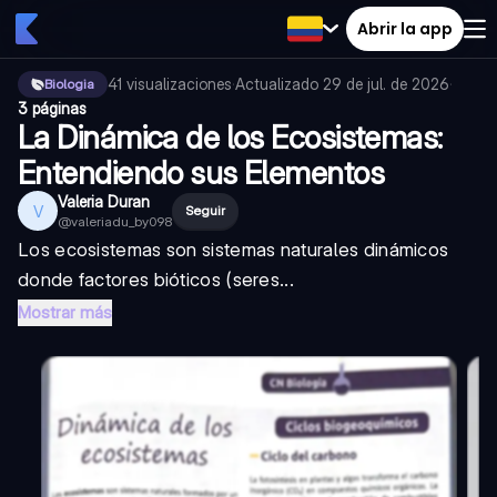
Abrir la app
41
visualizaciones
·
Actualizado
29 de jul. de 2026
·
Biologia
3 páginas
La Dinámica de los Ecosistemas:
Entendiendo sus Elementos
Valeria Duran
V
Seguir
@
valeriadu_by098
Los ecosistemas son sistemas naturales dinámicos
donde factores bióticos (seres...
Mostrar más