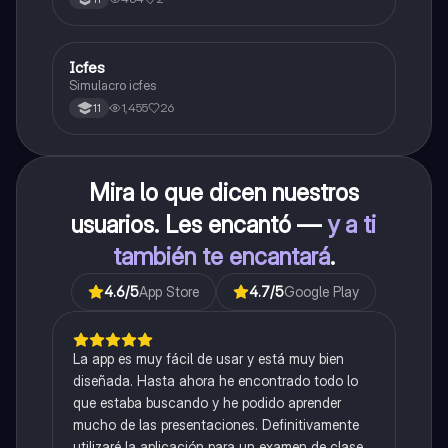
Icfes
ICFES: Sociales y Ciudadanas
Simulacro icfes
1,455
26
11
Mira lo que dicen nuestros
usuarios. Les encantó —
y a ti
también te encantará
.
4.6
/5
App Store
4.7
/5
Google Play
La app es muy fácil de usar y está muy bien
diseñada. Hasta ahora he encontrado todo lo
que estaba buscando y he podido aprender
mucho de las presentaciones. Definitivamente
utilizaré la aplicación para un examen de clase.