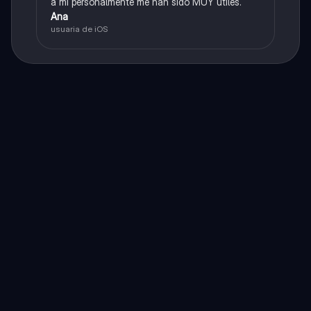
a mí personalmente me han sido MUY útiles.
Ana
usuaria de iOS