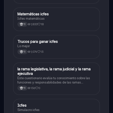
Matemáticas icfes
ICFES: Matemáticas
Icfes matemáticas
1,833
18
11
Trucos para ganar icfes
Química
Lo mejor
1,074
13
11
L
la rama legislativa, la rama judicial y la rama
Sociales/Historia
ejecutiva
Este cuestionario evalúa tu conocimiento sobre las
funciones y responsabilidades de las ramas
legislativa, judicial y ejecutiva.
136
0
11
Icfes
ICFES: Sociales y Ciudadanas
Simulacro icfes