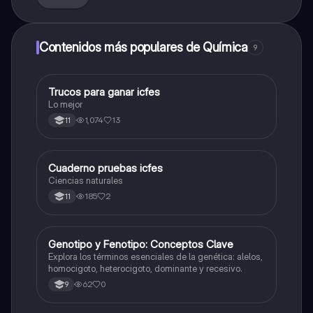
Contenidos más populares de Química
9
Trucos para ganar icfes
Química
Lo mejor
1,074
13
11
Cuaderno pruebas icfes
Biologia
Ciencias naturales
185
2
11
G
Genotipo y Fenotipo: Conceptos Clave
Biologia
Explora los términos esenciales de la genética: alelos,
homocigoto, heterocigoto, dominante y recesivo.
62
0
9