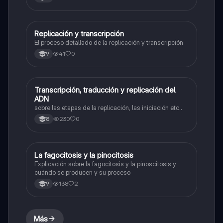
Replicación y transcripción
Biologia
El proceso detallado de la replicación y transcripción
41
0
9
Transcripción, traducción y replicación del
Biologia
ADN
sobre las etapas de la replicación, las iniciación etc..
230
0
8
La fagocitosis y la pinocitosis
Biologia
Explicación sobre la fagocitosis y la pinoscitosis y
cuándo se producen y su proceso
138
2
9
Más