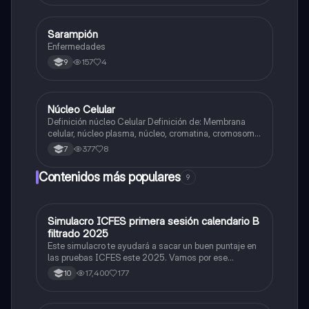
Sarampión
Biologia
Enfermedades
157
4
9
Núcleo Celular
Biologia
Definición núcleo Celular Definición de: Membrana
celular, núcleo plasma, núcleo, cromatina, cromosoma
Interfase Fases de la interfase
377
8
7
Contenidos más populares
9
Simulacro ICFES primera sesión calendario B
ICFES: Matemáticas
filtrado 2025
Este simulacro te ayudará a sacar un buen puntaje en
las pruebas ICFES este 2025. Vamos por ese
500/500. Y poder ser admitido en la universidad que
17,400
177
10
quieras, estudiar la carrera que quieres y no la que te
toque. Vamos con toda para sacar un buen puntaje.