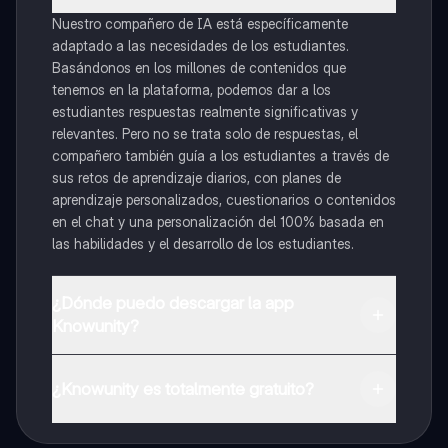
Nuestro compañero de IA está específicamente
adaptado a las necesidades de los estudiantes.
Basándonos en los millones de contenidos que
tenemos en la plataforma, podemos dar a los
estudiantes respuestas realmente significativas y
relevantes. Pero no se trata solo de respuestas, el
compañero también guía a los estudiantes a través de
sus retos de aprendizaje diarios, con planes de
aprendizaje personalizados, cuestionarios o contenidos
en el chat y una personalización del 100% basada en
las habilidades y el desarrollo de los estudiantes.
¿Dónde puedo descargar la app
Knowunity?
Puedes descargar la app en Google Play Store y Apple
App Store.
¿Knowunity es totalmente gratuito?
¡Sí lo es! Tienes acceso totalmente gratuito a todo el