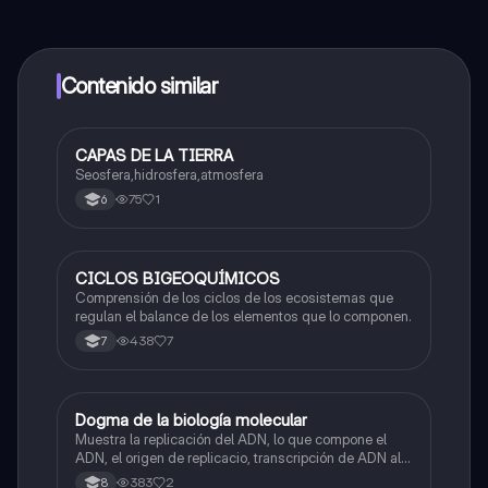
contenido de la app, puedes chatear con otros
alumnos y recibir ayuda inmeditamente. Puedes ganar
dinero utilizando la aplicación, que te permitirá acceder
a determinadas funciones.
Contenido similar
CAPAS DE LA TIERRA
Biologia
Seosfera,hidrosfera,atmosfera
75
1
6
CICLOS BIGEOQUÍMICOS
Biologia
Comprensión de los ciclos de los ecosistemas que
regulan el balance de los elementos que lo componen.
438
7
7
Dogma de la biología molecular
Biologia
Muestra la replicación del ADN, lo que compone el
ADN, el origen de replicacio, transcripción de ADN al
ARN y traducción de ARN a proteína.
383
2
8