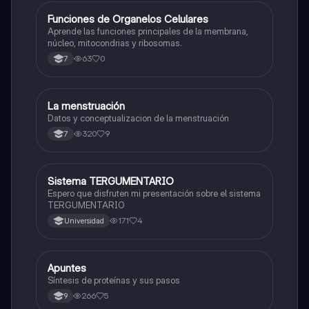
F
Funciones de Organelos Celulares
Biologia
Aprende las funciones principales de la membrana,
núcleo, mitocondrias y ribosomas.
63
0
7
La menstruación
Biologia
Datos y conceptualizacion de la menstruación
320
9
7
Sistema TERGUMENTARIO
Biologia
Espero que disfruten mi presentación sobre el sistema
TERGUMENTARIO
171
4
Universidad
Apuntes
Biologia
Síntesis de proteínas y sus pasos
266
5
9