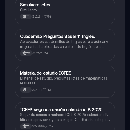
Simulacro icfes
ICFES: Lectura Crítica
Simulacro
2,214
54
11
Cuadernillo Preguntaa Saber 11 Inglés.
ICFES: Inglés
Aprovecha los cuadernillos de Inglés para practicar y
mejorar tus habilidades en el ítem de Inglés de la
Prueba Saber 11. 🫡
913
14
10
Material de estudio ICFES
ICFES: Matemáticas
Material de estudio, preguntas icfes de matemáticas
resueltas
7,154
113
11
ICFES segunda sesión calendario B 2025
ICFES: Lectura Crítica
Segunda sesión simulacro ICFES 2025 calendario B
filtrado, aprovecha y se el mejor ICFES de tu colegio y
poder ingresar a universidad, y estudiar aquella
9,888
124
11
carrera con la que tanto sueñas.