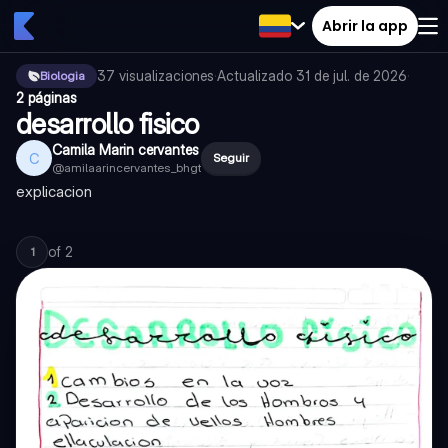
Abrir la app
37
visualizaciones
·
Actualizado
31 de jul. de 2026
·
Biologia
2 páginas
desarrollo fisico
Camila Marin cervantes
C
Seguir
@
amilaarincervantes_bhgt
explicacion
of
2
1