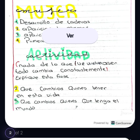
Ver
of
2
2