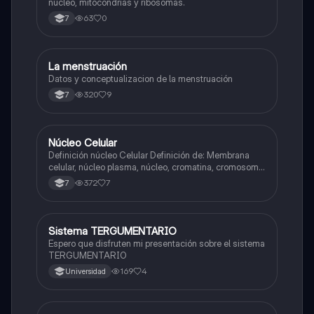
núcleo, mitocondrias y ribosomas.
63
0
7
La menstruación
Biologia
Datos y conceptualizacion de la menstruación
320
9
7
Núcleo Celular
Biologia
Definición núcleo Celular Definición de: Membrana
celular, núcleo plasma, núcleo, cromatina, cromosoma
Interfase Fases de la interfase
372
7
7
Sistema TERGUMENTARIO
Biologia
Espero que disfruten mi presentación sobre el sistema
TERGUMENTARIO
169
4
Universidad