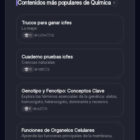
Contenidos más populares de Química
9
Trucos para ganar icfes
Química
Lo mejor
1,074
13
11
Cuaderno pruebas icfes
Biologia
Ciencias naturales
185
2
11
G
Genotipo y Fenotipo: Conceptos Clave
Biologia
Explora los términos esenciales de la genética: alelos,
homocigoto, heterocigoto, dominante y recesivo.
62
0
9
F
Funciones de Organelos Celulares
Biologia
Aprende las funciones principales de la membrana,