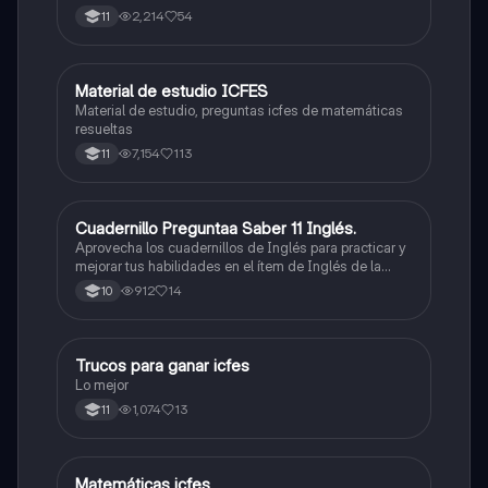
2,214
54
11
Material de estudio ICFES
ICFES: Matemáticas
Material de estudio, preguntas icfes de matemáticas
resueltas
7,154
113
11
Cuadernillo Preguntaa Saber 11 Inglés.
ICFES: Inglés
Aprovecha los cuadernillos de Inglés para practicar y
mejorar tus habilidades en el ítem de Inglés de la
Prueba Saber 11. 🫡
912
14
10
Trucos para ganar icfes
Química
Lo mejor
1,074
13
11
Matemáticas icfes
ICFES: Matemáticas