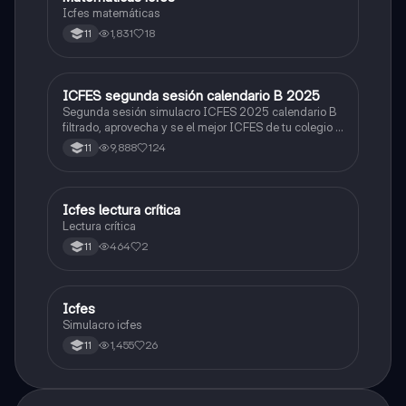
Icfes matemáticas
1,831
18
11
ICFES segunda sesión calendario B 2025
ICFES: Lectura Crítica
Segunda sesión simulacro ICFES 2025 calendario B
filtrado, aprovecha y se el mejor ICFES de tu colegio y
poder ingresar a universidad, y estudiar aquella
9,888
124
11
carrera con la que tanto sueñas.
Icfes lectura crítica
Lengua Castellana
Lectura crítica
464
2
11
Icfes
ICFES: Sociales y Ciudadanas
Simulacro icfes
1,455
26
11