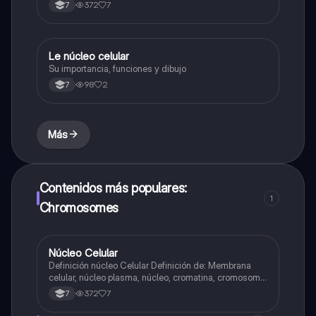
Interfase Fases de la interfase
372
7
7
Le núcleo celular
Biologia
Su importancia, funciones y dibujo
98
2
7
Más
Contenidos más populares:
1
Chromosomes
Núcleo Celular
Biologia
Definición núcleo Celular Definición de: Membrana
celular, núcleo plasma, núcleo, cromatina, cromosoma
Interfase Fases de la interfase
372
7
7