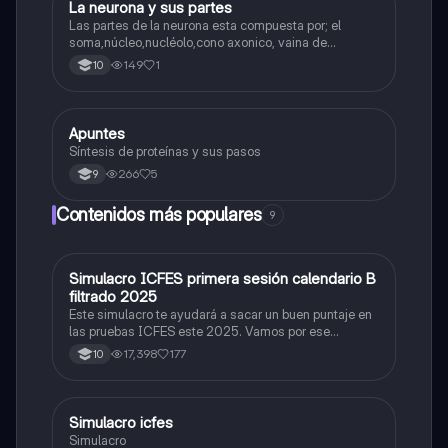
La neurona y sus partes
Biologia
Las partes de la neurona esta compuesta por; el
soma,núcleo,nucléolo,cono axonico, vaina de
mielina,celula schwan,núcleo de schwann,nódulo de
149
1
10
Ranvier,terminal axonico Arborizacion terminal, botón
sinaptico,dentristas y sustancia de Nissi.
Apuntes
Biologia
Síntesis de proteínas y sus pasos
266
5
9
Contenidos más populares
9
Simulacro ICFES primera sesión calendario B
ICFES: Matemáticas
filtrado 2025
Este simulacro te ayudará a sacar un buen puntaje en
las pruebas ICFES este 2025. Vamos por ese
500/500. Y poder ser admitido en la universidad que
17,398
177
10
quieras, estudiar la carrera que quieres y no la que te
toque. Vamos con toda para sacar un buen puntaje.
Simulacro icfes
ICFES: Lectura Crítica
Simulacro