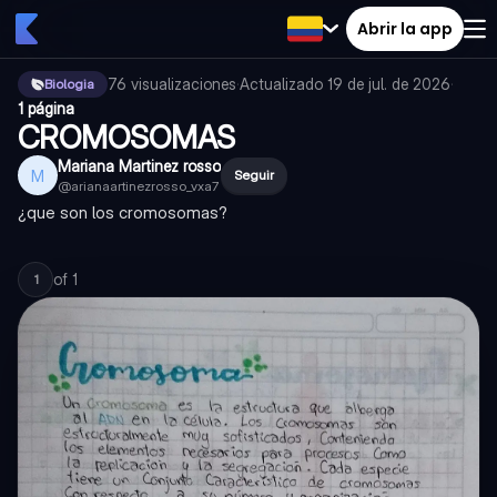
Abrir la app
76
visualizaciones
·
Actualizado
19 de jul. de 2026
·
Biologia
1 página
CROMOSOMAS
Mariana Martinez rosso
M
Seguir
@
arianaartinezrosso_vxa7
¿que son los cromosomas?
of
1
1