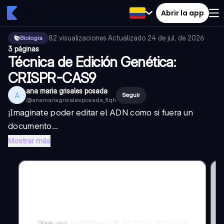
Abrir la app
82
visualizaciones
·
Actualizado
24 de jul. de 2026
·
Biologia
3 páginas
Técnica de Edición Genética:
CRISPR-CAS9
ana maria grisales posada
A
Seguir
@
anamariagrisalesposada_flqh
¡Imaginate poder editar el ADN como si fuera un
documento...
Mostrar más