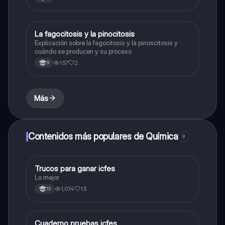
La fagocitosis y la pinocitosis
Biologia
Explicación sobre la fagocitosis y la pinoscitosis y
cuándo se producen y su proceso
137
2
9
Más
Contenidos más populares de Química
9
Trucos para ganar icfes
Química
Lo mejor
1,074
13
11
Cuaderno pruebas icfes
Biologia