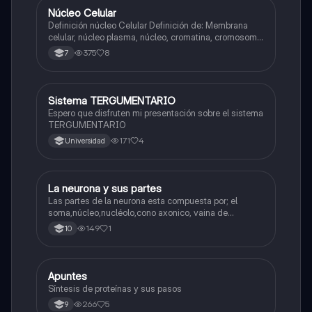
Núcleo Celular
Biologia
Definición núcleo Celular Definición de: Membrana
celular, núcleo plasma, núcleo, cromatina, cromosoma
Interfase Fases de la interfase
375
8
7
Sistema TERGUMENTARIO
Biologia
Espero que disfruten mi presentación sobre el sistema
TERGUMENTARIO
171
4
Universidad
La neurona y sus partes
Biologia
Las partes de la neurona esta compuesta por; el
soma,núcleo,nucléolo,cono axonico, vaina de
mielina,celula schwan,núcleo de schwann,nódulo de
149
1
10
Ranvier,terminal axonico Arborizacion terminal, botón
sinaptico,dentristas y sustancia de Nissi.
Apuntes
Biologia
Síntesis de proteínas y sus pasos
266
5
9