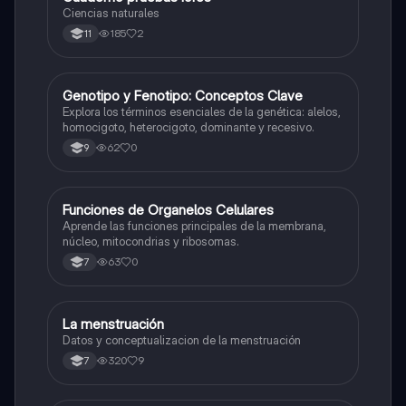
Ciencias naturales
185
2
11
G
Genotipo y Fenotipo: Conceptos Clave
Biologia
Explora los términos esenciales de la genética: alelos,
homocigoto, heterocigoto, dominante y recesivo.
62
0
9
F
Funciones de Organelos Celulares
Biologia
Aprende las funciones principales de la membrana,
núcleo, mitocondrias y ribosomas.
63
0
7
La menstruación
Biologia
Datos y conceptualizacion de la menstruación
320
9
7