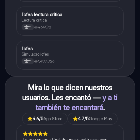
Icfes lectura crítica
Lengua Castellana
Lectura crítica
464
2
11
Icfes
ICFES: Sociales y Ciudadanas
Simulacro icfes
1,455
26
11
Mira lo que dicen nuestros
usuarios. Les encantó —
y a ti
también te encantará
.
4.6
/5
App Store
4.7
/5
Google Play
La app es muy fácil de usar y está muy bien