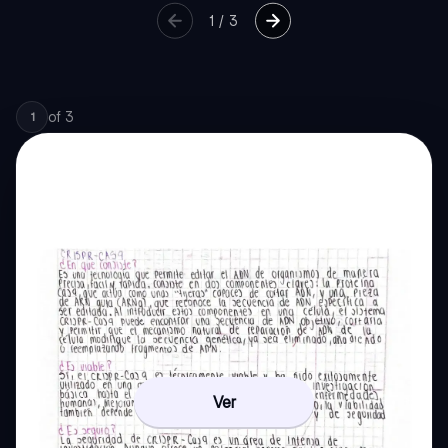
1
/
3
of
3
1
Ver