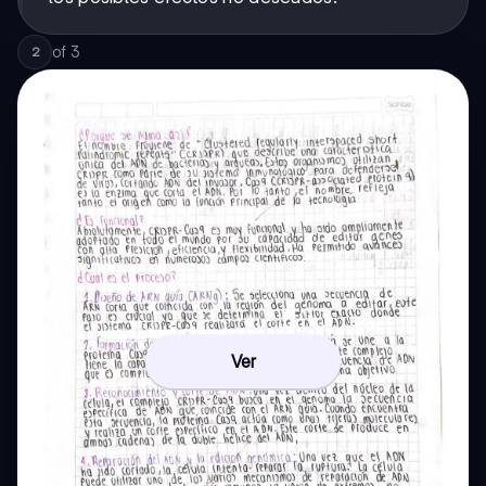
of
3
2
Ver