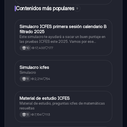
Contenidos más populares
9
Simulacro ICFES primera sesión calendario B
ICFES: Matemáticas
filtrado 2025
Este simulacro te ayudará a sacar un buen puntaje en
las pruebas ICFES este 2025. Vamos por ese
500/500. Y poder ser admitido en la universidad que
17,400
177
10
quieras, estudiar la carrera que quieres y no la que te
toque. Vamos con toda para sacar un buen puntaje.
Simulacro icfes
ICFES: Lectura Crítica
Simulacro
2,214
54
11
Material de estudio ICFES
ICFES: Matemáticas
Material de estudio, preguntas icfes de matemáticas
resueltas
7,154
113
11