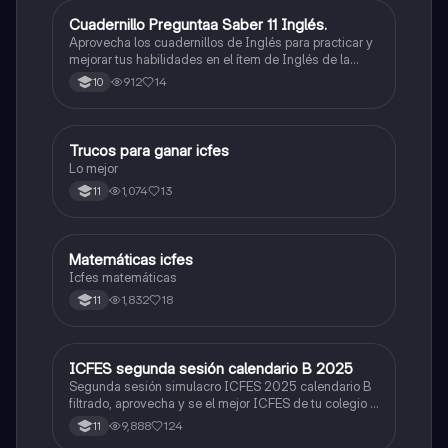
Cuadernillo Preguntaa Saber 11 Inglés.
ICFES: Inglés
Aprovecha los cuadernillos de Inglés para practicar y
mejorar tus habilidades en el ítem de Inglés de la
Prueba Saber 11. 🫡
912
14
10
Trucos para ganar icfes
Química
Lo mejor
1,074
13
11
Matemáticas icfes
ICFES: Matemáticas
Icfes matemáticas
1,832
18
11
ICFES segunda sesión calendario B 2025
ICFES: Lectura Crítica
Segunda sesión simulacro ICFES 2025 calendario B
filtrado, aprovecha y se el mejor ICFES de tu colegio y
poder ingresar a universidad, y estudiar aquella
9,888
124
11
carrera con la que tanto sueñas.