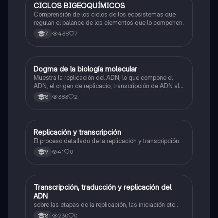
CICLOS BIGEOQUÍMICOS
Biologia
Comprensión de los ciclos de los ecosistemas que
regulan el balance de los elementos que lo componen.
438
7
7
Dogma de la biología molecular
Biologia
Muestra la replicación del ADN, lo que compone el
ADN, el origen de replicacio, transcripción de ADN al
ARN y traducción de ARN a proteína.
383
2
8
Replicación y transcripción
Biologia
El proceso detallado de la replicación y transcripción
41
0
9
Transcripción, traducción y replicación del
Biologia
ADN
sobre las etapas de la replicación, las iniciación etc..
230
0
8