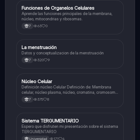
F
Funciones de Organelos Celulares
Biologia
Aprende las funciones principales de la membrana,
núcleo, mitocondrias y ribosomas.
63
0
7
La menstruación
Biologia
Datos y conceptualizacion de la menstruación
320
9
7
Núcleo Celular
Biologia
Definición núcleo Celular Definición de: Membrana
celular, núcleo plasma, núcleo, cromatina, cromosoma
Interfase Fases de la interfase
375
8
7
Sistema TERGUMENTARIO
Biologia
Espero que disfruten mi presentación sobre el sistema
TERGUMENTARIO
171
4
Universidad