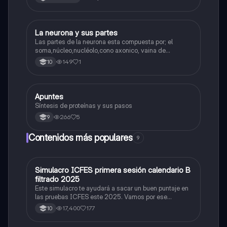
La neurona y sus partes
Biologia
Las partes de la neurona esta compuesta por; el
soma,núcleo,nucléolo,cono axonico, vaina de
mielina,celula schwan,núcleo de schwann,nódulo de
149
1
10
Ranvier,terminal axonico Arborizacion terminal, botón
sinaptico,dentristas y sustancia de Nissi.
Apuntes
Biologia
Síntesis de proteínas y sus pasos
266
5
9
Contenidos más populares
9
Simulacro ICFES primera sesión calendario B
ICFES: Matemáticas
filtrado 2025
Este simulacro te ayudará a sacar un buen puntaje en
las pruebas ICFES este 2025. Vamos por ese
500/500. Y poder ser admitido en la universidad que
17,400
177
10
quieras, estudiar la carrera que quieres y no la que te
toque. Vamos con toda para sacar un buen puntaje.