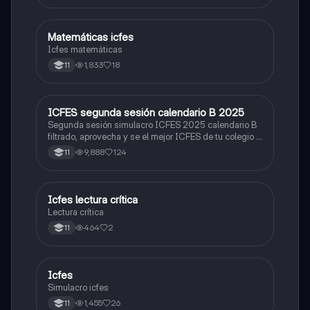
Matemáticas icfes
ICFES: Matemáticas
Icfes matemáticas
1,833
18
11
ICFES segunda sesión calendario B 2025
ICFES: Lectura Crítica
Segunda sesión simulacro ICFES 2025 calendario B
filtrado, aprovecha y se el mejor ICFES de tu colegio y
poder ingresar a universidad, y estudiar aquella
9,888
124
11
carrera con la que tanto sueñas.
Icfes lectura crítica
Lengua Castellana
Lectura crítica
464
2
11
Icfes
ICFES: Sociales y Ciudadanas
Simulacro icfes
1,455
26
11