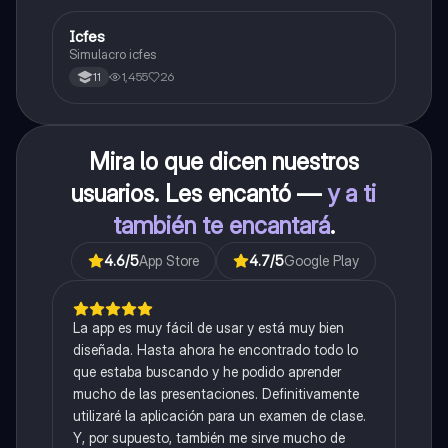
Icfes
ICFES: Sociales y Ciudadanas
Simulacro icfes
1,455
26
11
Mira lo que dicen nuestros
usuarios. Les encantó —
y a ti
también te encantará
.
4.6
/5
App Store
4.7
/5
Google Play
La app es muy fácil de usar y está muy bien
diseñada. Hasta ahora he encontrado todo lo
que estaba buscando y he podido aprender
mucho de las presentaciones. Definitivamente
utilizaré la aplicación para un examen de clase.
Y, por supuesto, también me sirve mucho de