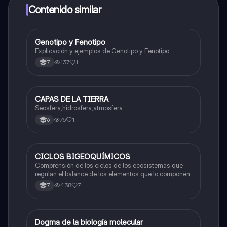
a determinadas funciones.
Contenido similar
Genotipo y Fenotipo
Biologia
Explicación y ejemplos de Genotipo y Fenotipo
137
1
7
CAPAS DE LA TIERRA
Biologia
Seosfera,hidrosfera,atmosfera
75
1
6
CICLOS BIGEOQUÍMICOS
Biologia
Comprensión de los ciclos de los ecosistemas que
regulan el balance de los elementos que lo componen.
438
7
7
Dogma de la biología molecular
Biologia