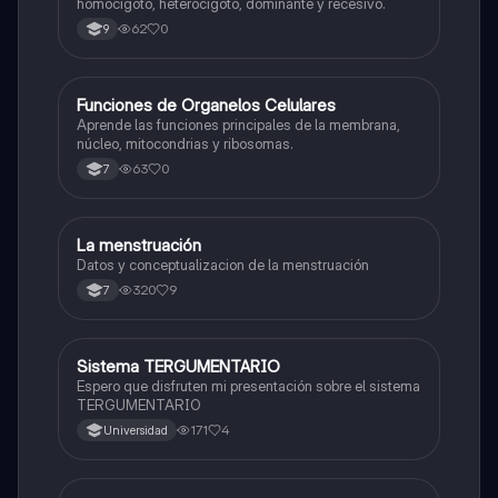
homocigoto, heterocigoto, dominante y recesivo.
62
0
9
F
Funciones de Organelos Celulares
Biologia
Aprende las funciones principales de la membrana,
núcleo, mitocondrias y ribosomas.
63
0
7
La menstruación
Biologia
Datos y conceptualizacion de la menstruación
320
9
7
Sistema TERGUMENTARIO
Biologia
Espero que disfruten mi presentación sobre el sistema
TERGUMENTARIO
171
4
Universidad