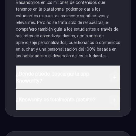
Basándonos en los millones de contenidos que
tenemos en la plataforma, podemos dar a los
estudiantes respuestas realmente significativas y
relevantes. Pero no se trata solo de respuestas, el
compañero también guía a los estudiantes a través de
sus retos de aprendizaje diarios, con planes de
aprendizaje personalizados, cuestionarios o contenidos
en el chat y una personalización del 100% basada en
las habilidades y el desarrollo de los estudiantes.
¿Dónde puedo descargar la app
Knowunity?
Puedes descargar la app en Google Play Store y Apple
App Store.
¿Knowunity es totalmente gratuito?
¡Sí lo es! Tienes acceso totalmente gratuito a todo el
contenido de la app, puedes chatear con otros
alumnos y recibir ayuda inmeditamente. Puedes ganar
dinero utilizando la aplicación, que te permitirá acceder