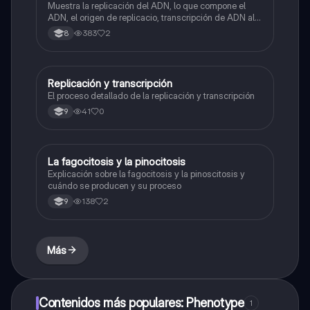
Muestra la replicación del ADN, lo que compone el
ADN, el origen de replicacio, transcripción de ADN al
ARN y traducción de ARN a proteína.
383
2
8
Replicación y transcripción
Biologia
El proceso detallado de la replicación y transcripción
41
0
9
La fagocitosis y la pinocitosis
Biologia
Explicación sobre la fagocitosis y la pinoscitosis y
cuándo se producen y su proceso
138
2
9
Más
Contenidos más populares: Phenotype
1