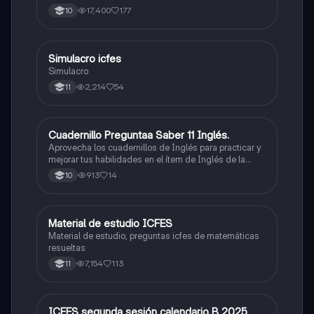
500/500. Y poder ser admitido en la universidad que
17,400
177
10
quieras, estudiar la carrera que quieres y no la que te
toque. Vamos con toda para sacar un buen puntaje.
Simulacro icfes
ICFES: Lectura Crítica
Simulacro
2,214
54
11
Cuadernillo Preguntaa Saber 11 Inglés.
ICFES: Inglés
Aprovecha los cuadernillos de Inglés para practicar y
mejorar tus habilidades en el ítem de Inglés de la
Prueba Saber 11. 🫡
913
14
10
Material de estudio ICFES
ICFES: Matemáticas
Material de estudio, preguntas icfes de matemáticas
resueltas
7,154
113
11
ICFES segunda sesión calendario B 2025
ICFES: Lectura Crítica