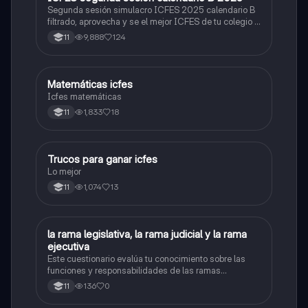
Segunda sesión simulacro ICFES 2025 calendario B
filtrado, aprovecha y se el mejor ICFES de tu colegio y
poder ingresar a universidad, y estudiar aquella
9,888
124
11
carrera con la que tanto sueñas.
Matemáticas icfes
ICFES: Matemáticas
Icfes matemáticas
1,833
18
11
Trucos para ganar icfes
Química
Lo mejor
1,074
13
11
L
la rama legislativa, la rama judicial y la rama
Sociales/Historia
ejecutiva
Este cuestionario evalúa tu conocimiento sobre las
funciones y responsabilidades de las ramas
legislativa, judicial y ejecutiva.
136
0
11