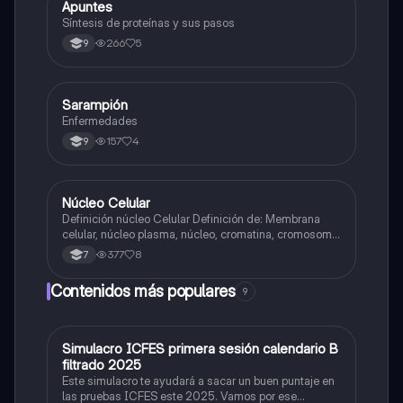
Apuntes
Biologia
Síntesis de proteínas y sus pasos
266
5
9
Sarampión
Biologia
Enfermedades
157
4
9
Núcleo Celular
Biologia
Definición núcleo Celular Definición de: Membrana
celular, núcleo plasma, núcleo, cromatina, cromosoma
Interfase Fases de la interfase
377
8
7
Contenidos más populares
9
Simulacro ICFES primera sesión calendario B
ICFES: Matemáticas
filtrado 2025
Este simulacro te ayudará a sacar un buen puntaje en
las pruebas ICFES este 2025. Vamos por ese