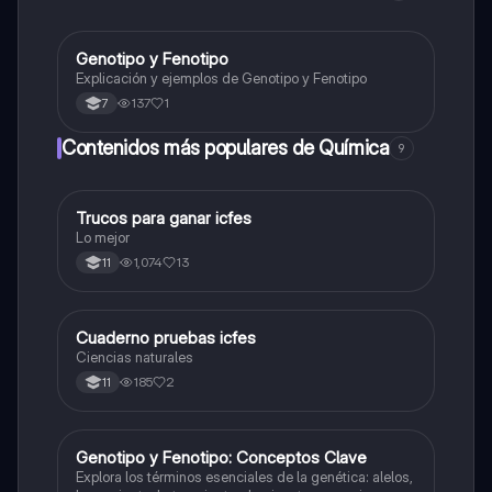
Genotipo y Fenotipo
Biologia
Explicación y ejemplos de Genotipo y Fenotipo
137
1
7
Contenidos más populares de Química
9
Trucos para ganar icfes
Química
Lo mejor
1,074
13
11
Cuaderno pruebas icfes
Biologia
Ciencias naturales
185
2
11
G
Genotipo y Fenotipo: Conceptos Clave
Biologia
Explora los términos esenciales de la genética: alelos,