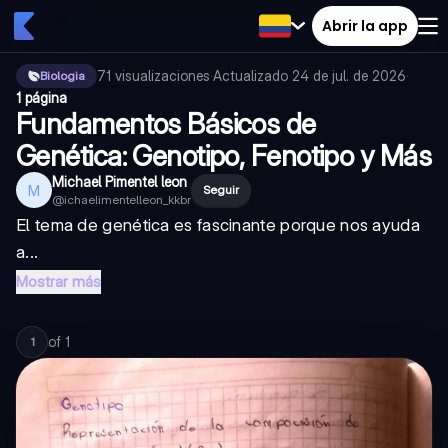
Abrir la app
71
visualizaciones
·
Actualizado
24 de jul. de 2026
·
Biologia
1 página
Fundamentos Básicos de
Genética: Genotipo, Fenotipo y Más
Michael Pimentel leon
M
Seguir
@
ichaelimentelleon_kkbr
El tema de genética es fascinante porque nos ayuda
a...
Mostrar más
of
1
1