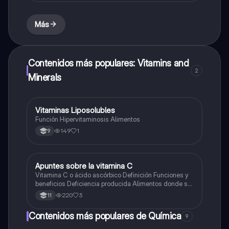
Más
Contenidos más populares: Vitamins and
2
Minerals
Vitaminas Liposolubles
Biologia
Función Hipervitaminosis Alimentos
149
1
9
Apuntes sobre la vitamina C
Biologia
Vitamina C o ácido ascórbico Definición Funciones y
beneficios Deficiencia producida Alimentos donde se
encuentra en abundancia
220
3
11
Contenidos más populares de Química
9