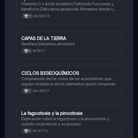
Vitamina C o ácido ascórbico Definición Funciones y
beneficios Deficiencia producida Alimentos donde se
encuentra en abundancia
220
3
11
CAPAS DE LA TIERRA
Biologia
Seosfera,hidrosfera,atmosfera
75
1
6
CICLOS BIGEOQUÍMICOS
Biologia
Comprensión de los ciclos de los ecosistemas que
regulan el balance de los elementos que lo componen.
438
7
7
La fagocitosis y la pinocitosis
Biologia
Explicación sobre la fagocitosis y la pinoscitosis y
cuándo se producen y su proceso
137
2
9