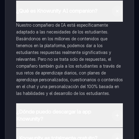
¿Qué es Knowunity AI companion?
Nuestro compañero de IA está específicamente
adaptado a las necesidades de los estudiantes.
Basándonos en los millones de contenidos que
tenemos en la plataforma, podemos dar a los
estudiantes respuestas realmente significativas y
relevantes. Pero no se trata solo de respuestas, el
compañero también guía a los estudiantes a través de
sus retos de aprendizaje diarios, con planes de
aprendizaje personalizados, cuestionarios o contenidos
en el chat y una personalización del 100% basada en
las habilidades y el desarrollo de los estudiantes.
¿Dónde puedo descargar la app
Knowunity?
Puedes descargar la app en Google Play Store y Apple
App Store.
¿Knowunity es totalmente gratuito?