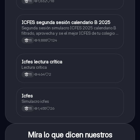
1,832
18
11
ICFES segunda sesión calendario B 2025
ICFES: Lectura Crítica
Segunda sesión simulacro ICFES 2025 calendario B
filtrado, aprovecha y se el mejor ICFES de tu colegio y
poder ingresar a universidad, y estudiar aquella
9,888
124
11
carrera con la que tanto sueñas.
Icfes lectura crítica
Lengua Castellana
Lectura crítica
464
2
11
Icfes
ICFES: Sociales y Ciudadanas
Simulacro icfes
1,455
26
11
Mira lo que dicen nuestros