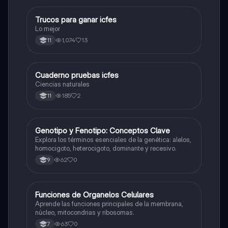
Trucos para ganar icfes
Química
Lo mejor
1,074
13
11
Cuaderno pruebas icfes
Biologia
Ciencias naturales
185
2
11
G
Genotipo y Fenotipo: Conceptos Clave
Biologia
Explora los términos esenciales de la genética: alelos,
homocigoto, heterocigoto, dominante y recesivo.
62
0
9
F
Funciones de Organelos Celulares
Biologia
Aprende las funciones principales de la membrana,
núcleo, mitocondrias y ribosomas.
63
0
7