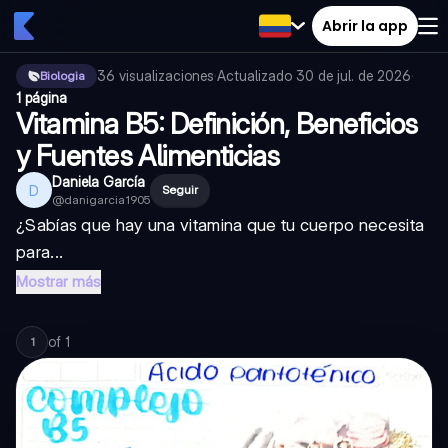
Abrir la app
36
visualizaciones
·
Actualizado
30 de jul. de 2026
·
Biologia
1 página
Vitamina B5: Definición, Beneficios
y Fuentes Alimenticias
Daniela García
D
Seguir
@
danigarcia1905
¿Sabías que hay una vitamina que tu cuerpo necesita
para...
Mostrar más
of
1
1