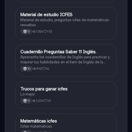
Material de estudio ICFES
ICFES: Matemáticas
Material de estudio, preguntas icfes de matemáticas
resueltas
7,154
113
11
Cuadernillo Preguntaa Saber 11 Inglés.
ICFES: Inglés
Aprovecha los cuadernillos de Inglés para practicar y
mejorar tus habilidades en el ítem de Inglés de la
Prueba Saber 11. 🫡
912
14
10
Trucos para ganar icfes
Química
Lo mejor
1,074
13
11
Matemáticas icfes
ICFES: Matemáticas
Icfes matemáticas