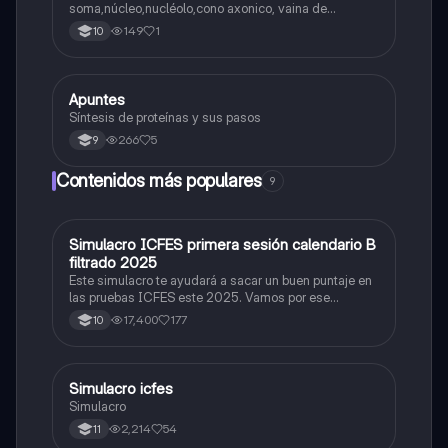
soma,núcleo,nucléolo,cono axonico, vaina de
mielina,celula schwan,núcleo de schwann,nódulo de
149
1
10
Ranvier,terminal axonico Arborizacion terminal, botón
sinaptico,dentristas y sustancia de Nissi.
Apuntes
Biologia
Síntesis de proteínas y sus pasos
266
5
9
Contenidos más populares
9
Simulacro ICFES primera sesión calendario B
ICFES: Matemáticas
filtrado 2025
Este simulacro te ayudará a sacar un buen puntaje en
las pruebas ICFES este 2025. Vamos por ese
500/500. Y poder ser admitido en la universidad que
17,400
177
10
quieras, estudiar la carrera que quieres y no la que te
toque. Vamos con toda para sacar un buen puntaje.
Simulacro icfes
ICFES: Lectura Crítica
Simulacro
2,214
54
11