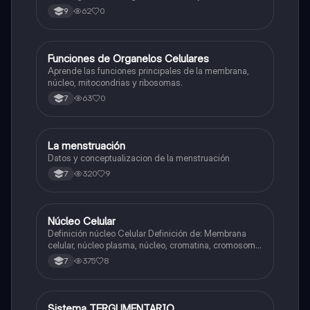
62
0
9
F
Funciones de Organelos Celulares
Biologia
Aprende las funciones principales de la membrana,
núcleo, mitocondrias y ribosomas.
63
0
7
La menstruación
Biologia
Datos y conceptualizacion de la menstruación
320
9
7
Núcleo Celular
Biologia
Definición núcleo Celular Definición de: Membrana
celular, núcleo plasma, núcleo, cromatina, cromosoma
Interfase Fases de la interfase
375
8
7
Sistema TERGUMENTARIO
Biologia