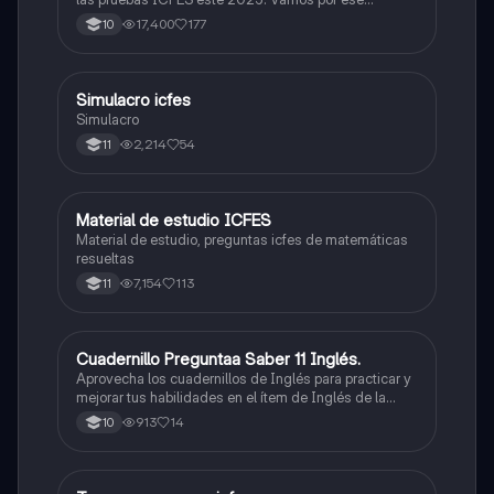
500/500. Y poder ser admitido en la universidad que
17,400
177
10
quieras, estudiar la carrera que quieres y no la que te
toque. Vamos con toda para sacar un buen puntaje.
Simulacro icfes
ICFES: Lectura Crítica
Simulacro
2,214
54
11
Material de estudio ICFES
ICFES: Matemáticas
Material de estudio, preguntas icfes de matemáticas
resueltas
7,154
113
11
Cuadernillo Preguntaa Saber 11 Inglés.
ICFES: Inglés
Aprovecha los cuadernillos de Inglés para practicar y
mejorar tus habilidades en el ítem de Inglés de la
Prueba Saber 11. 🫡
913
14
10