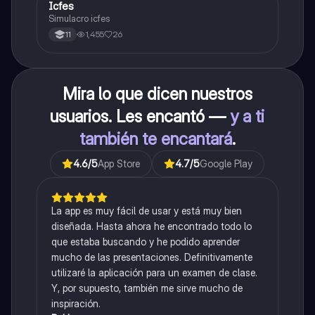
Icfes
ICFES: Sociales y Ciudadanas
Simulacro icfes
1,455
26
11
Mira lo que dicen nuestros
usuarios. Les encantó —
y a ti
también te encantará
.
4.6
/5
App Store
4.7
/5
Google Play
La app es muy fácil de usar y está muy bien
diseñada. Hasta ahora he encontrado todo lo
que estaba buscando y he podido aprender
mucho de las presentaciones. Definitivamente
utilizaré la aplicación para un examen de clase.
Y, por supuesto, también me sirve mucho de
inspiración.