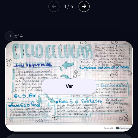
1
/
4
of
4
1
Ver