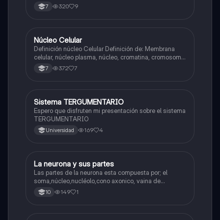
320
9
7
Núcleo Celular
Biologia
Definición núcleo Celular Definición de: Membrana
celular, núcleo plasma, núcleo, cromatina, cromosoma
Interfase Fases de la interfase
372
7
7
Sistema TERGUMENTARIO
Biologia
Espero que disfruten mi presentación sobre el sistema
TERGUMENTARIO
169
4
Universidad
La neurona y sus partes
Biologia
Las partes de la neurona esta compuesta por; el
soma,núcleo,nucléolo,cono axonico, vaina de
mielina,celula schwan,núcleo de schwann,nódulo de
149
1
10
Ranvier,terminal axonico Arborizacion terminal, botón
sinaptico,dentristas y sustancia de Nissi.