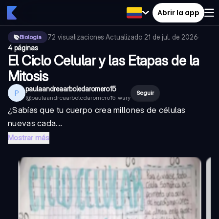
Abrir la app
72
visualizaciones
·
Actualizado
21 de jul. de 2026
·
Biologia
4 páginas
El Ciclo Celular y las Etapas de la
Mitosis
paulaandreaarboledaromero15
P
Seguir
@
paulaandreaarboledaromero15_wsry
¿Sabías que tu cuerpo crea millones de células
nuevas cada...
Mostrar más