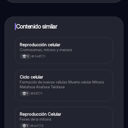
contenido de la app, puedes chatear con otros
alumnos y recibir ayuda inmeditamente. Puedes ganar
dinero utilizando la aplicación, que te permitirá acceder
a determinadas funciones.
Contenido similar
Reproducción celular
Biologia
Cromosomas, mitosis y meiosis
148
1
11
Ciclo celular
Biologia
Formación de nuevas células Muerte celular Mitosis
Metafase Anafase Telofase
53
1
9
Reproducción Celular
Biologia
Fases de la mitosis
64
2
9