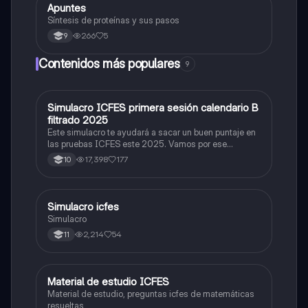
Apuntes
Biologia
Síntesis de proteínas y sus pasos
266
5
9
Contenidos más populares
9
Simulacro ICFES primera sesión calendario B
ICFES: Matemáticas
filtrado 2025
Este simulacro te ayudará a sacar un buen puntaje en
las pruebas ICFES este 2025. Vamos por ese
500/500. Y poder ser admitido en la universidad que
17,398
177
10
quieras, estudiar la carrera que quieres y no la que te
toque. Vamos con toda para sacar un buen puntaje.
Simulacro icfes
ICFES: Lectura Crítica
Simulacro
2,214
54
11
Material de estudio ICFES
ICFES: Matemáticas
Material de estudio, preguntas icfes de matemáticas
resueltas