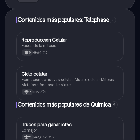
Contenidos más populares: Telophase
2
Reproducción Celular
Biologia
Fases de la mitosis
64
2
9
Ciclo celular
Biologia
Formación de nuevas células Muerte celular Mitosis
Metafase Anafase Telofase
53
1
9
Contenidos más populares de Química
9
Trucos para ganar icfes
Química
Lo mejor
1,074
13
11