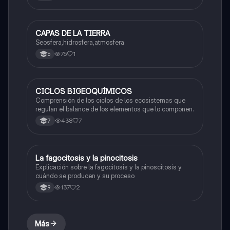
CAPAS DE LA TIERRA
Biologia
Seosfera,hidrosfera,atmosfera
75
1
6
CICLOS BIGEOQUÍMICOS
Biologia
Comprensión de los ciclos de los ecosistemas que
regulan el balance de los elementos que lo componen.
438
7
7
La fagocitosis y la pinocitosis
Biologia
Explicación sobre la fagocitosis y la pinoscitosis y
cuándo se producen y su proceso
137
2
9
Más