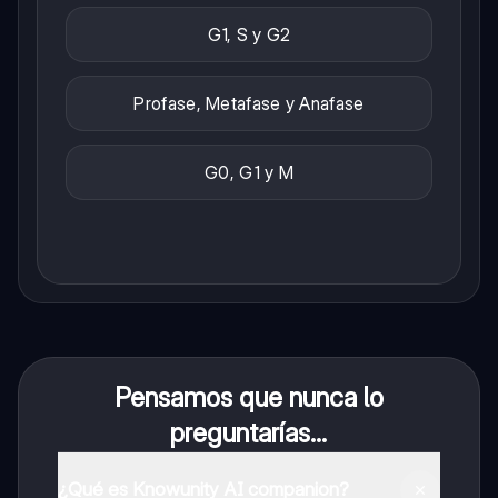
G1, S y G2
Profase, Metafase y Anafase
G0, G1 y M
Pensamos que nunca lo
preguntarías...
¿Qué es Knowunity AI companion?