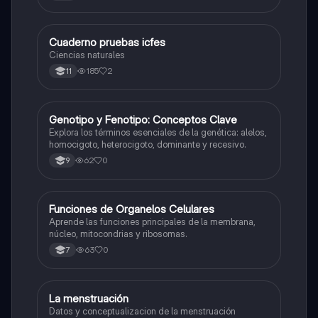
Cuaderno pruebas icfes
Biologia
Ciencias naturales
185
2
11
G
Genotipo y Fenotipo: Conceptos Clave
Biologia
Explora los términos esenciales de la genética: alelos,
homocigoto, heterocigoto, dominante y recesivo.
62
0
9
F
Funciones de Organelos Celulares
Biologia
Aprende las funciones principales de la membrana,
núcleo, mitocondrias y ribosomas.
63
0
7
La menstruación
Biologia
Datos y conceptualizacion de la menstruación