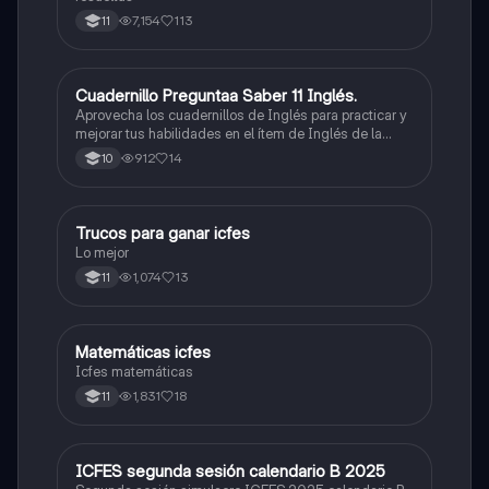
7,154
113
11
Cuadernillo Preguntaa Saber 11 Inglés.
ICFES: Inglés
Aprovecha los cuadernillos de Inglés para practicar y
mejorar tus habilidades en el ítem de Inglés de la
Prueba Saber 11. 🫡
912
14
10
Trucos para ganar icfes
Química
Lo mejor
1,074
13
11
Matemáticas icfes
ICFES: Matemáticas
Icfes matemáticas
1,831
18
11
ICFES segunda sesión calendario B 2025
ICFES: Lectura Crítica