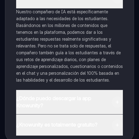
Nuestro compañero de IA está específicamente
adaptado a las necesidades de los estudiantes.
Basándonos en los millones de contenidos que
tenemos en la plataforma, podemos dar a los
estudiantes respuestas realmente significativas y
relevantes. Pero no se trata solo de respuestas, el
compañero también guía a los estudiantes a través de
sus retos de aprendizaje diarios, con planes de
aprendizaje personalizados, cuestionarios o contenidos
en el chat y una personalización del 100% basada en
las habilidades y el desarrollo de los estudiantes.
¿Dónde puedo descargar la app
Knowunity?
Puedes descargar la app en Google Play Store y Apple
App Store.
¿Knowunity es totalmente gratuito?
¡Sí lo es! Tienes acceso totalmente gratuito a todo el