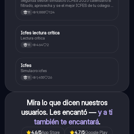
Segunda sesión simulacro ICFES 2025 calendario B
filtrado, aprovecha y se el mejor ICFES de tu colegio y
poder ingresar a universidad, y estudiar aquella
9,888
124
11
carrera con la que tanto sueñas.
Icfes lectura crítica
Lengua Castellana
Lectura crítica
464
2
11
Icfes
ICFES: Sociales y Ciudadanas
Simulacro icfes
1,455
26
11
Mira lo que dicen nuestros
usuarios. Les encantó —
y a ti
también te encantará
.
4.6
/5
App Store
4.7
/5
Google Play