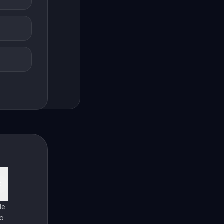
de
ro