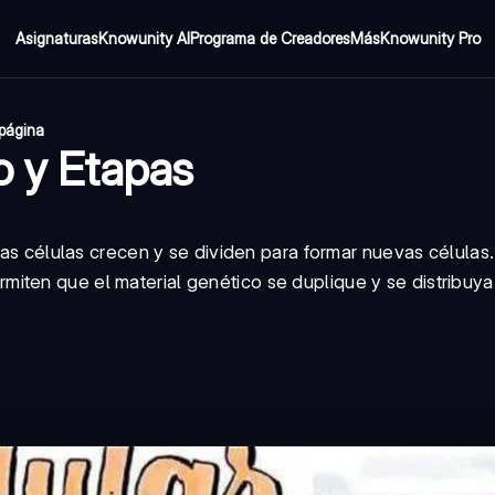
Asignaturas
Knowunity AI
Programa de Creadores
Más
Knowunity Pro
 página
so y Etapas
 las células crecen y se dividen para formar nuevas células.
iten que el material genético se duplique y se distribuya