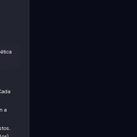
ética
 Cada
n a
stos.
los).