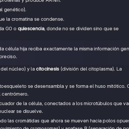
a proteínas y produce ARNm.
al genético).
que la cromatina se condense.
ada G0 o
quiescencia
, donde no se dividen sino que se
da célula hija reciba exactamente la misma información gen
preciso.
 del núcleo) y la
citocinesis
(división del citoplasma). La
toesqueleto se desensambla y se forma el huso mitótico.
l centrómero.
cuador de la célula, conectados a los microtúbulos que va
nuclear se disuelve.
ndo las cromátidas que ahora se mueven hacia polos opue
movimiento de cromosomas) y anafase B (separación de po