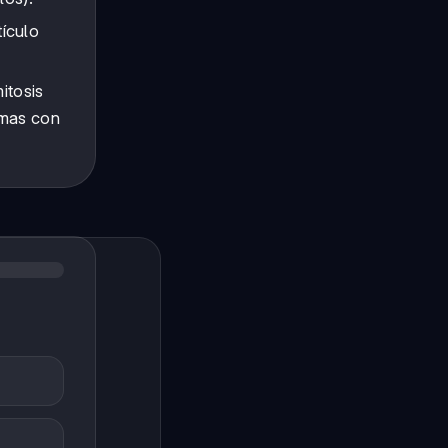
tículo
itosis
omas con