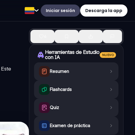
Iniciar sesión
Descarga la app
4
Herramientas de Estudio
NUEVO
con IA
 Este
Resumen
Flashcards
Quiz
Examen de práctica