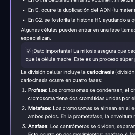
En G1, la célula aumenta su volumen, sintetiz
En S, ocurre la duplicación del ADN (tu materi
En G2, se fosforila la histona H1, ayudando a 
Algunas células pueden entrar en una fase llam
especializan.
💡 ¡Dato importante! La mitosis asegura que ca
que la célula madre. Este es un proceso súper 
La división celular incluye la
cariocinesis
(división
cariocinesis ocurre en cuatro fases:
Profase
: Los cromosomas se condensan, el ci
cromosoma tiene dos cromátidas unidas por e
Metafase
: Los cromosomas se alinean en el e
ambos polos. En la prometafase, la envoltura 
Anafase
: Los centrómeros se dividen, separa
Esto ocurre en dos movimientos: anafase A (