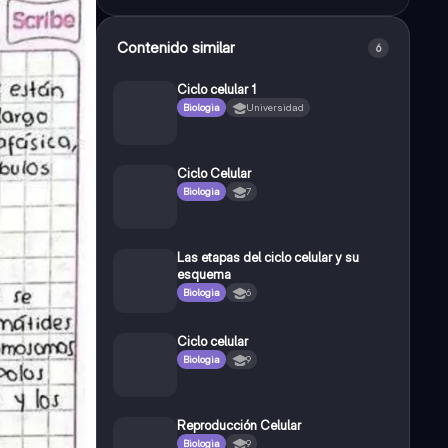
Contenido similar
6
Ciclo celular 1
Biologia
Universidad
Ciclo Celular
Biologia
7
Las etapas del ciclo celular y su
esquema
Biologia
6
Ciclo celular
Biologia
9
Reproducción Celular
Biologia
9