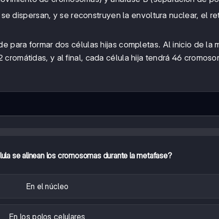
se dispersan, y se reconstruyen la envoltura nuclear, el re
de para formar dos células hijas completas. Al inicio de la m
cromátidas, y al final, cada célula hija tendrá 46 cromos
élula se alinean los cromosomas durante la metafase?
En el núcleo
En los polos celulares