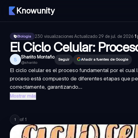
Knowunity
230
visualizaciones
·
Actualizado
29 de jul. de 2026
·
1
Biologia
El Ciclo Celular: Proce
Shariito Montaño
S
Seguir
Añadir a fuentes de Google
@
shariito
El ciclo celular es el proceso fundamental por el cual
proceso está compuesto de diferentes etapas que perm
correctamente, garantizando...
Mostrar más
of
1
1