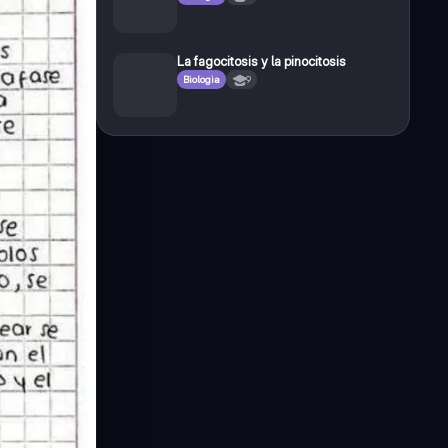
La fagocitosis y la pinocitosis
Biologia
9