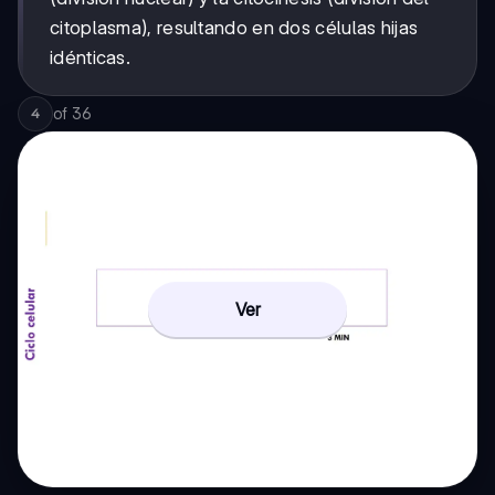
citoplasma), resultando en dos células hijas
idénticas.
of
36
4
Ver