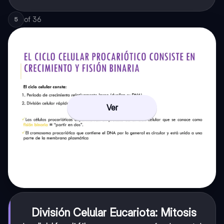
of
36
5
Ver
División Celular Eucariota: Mitosis