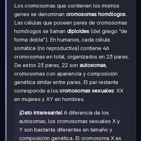
Los cromosomas que contienen los mismos
genes se denominan
cromosomas homólogos
.
Las células que poseen pares de cromosomas
homólogos se llaman
diploides
(del griego "de
forma doble"). En humanos, cada célula
somática (no reproductiva) contiene 46
cromosomas en total, organizados en 23 pares.
De estos 23 pares, 22 son
autosomas
,
cromosomas con apariencia y composición
genética similar entre pares. El par restante
corresponde a los
cromosomas sexuales
: XX
en mujeres y XY en hombres.
¡Dato interesante!
A diferencia de los
autosomas, los cromosomas sexuales X y
Y son bastante diferentes en tamaño y
composición genética. El cromosoma X es