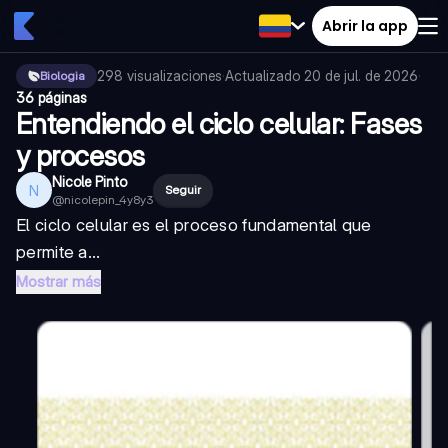
Abrir la app
298
visualizaciones
·
Actualizado
20 de jul. de 2026
·
Biologia
36 páginas
Entendiendo el ciclo celular: Fases
y procesos
Nicole Pinto
N
Seguir
@
nicolepin_4y8y3
El ciclo celular es el proceso fundamental que
permite a...
Mostrar más