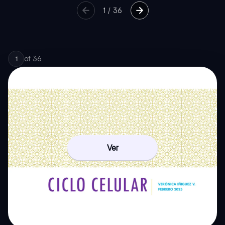
1
/
36
of
36
1
Ver