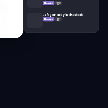
Biologia
8
La fagocitosis y la pinocitosis
Biologia
9