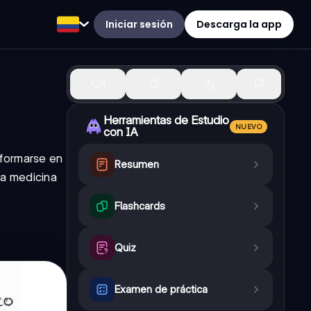
Iniciar sesión
Descarga la app
1
Herramientas de Estudio
NUEVO
con IA
sformarse en
Resumen
 la medicina
Flashcards
Quiz
Examen de práctica