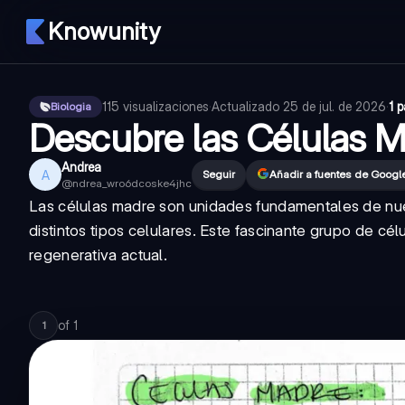
Knowunity
115
visualizaciones
·
Actualizado
25 de jul. de 2026
·
1 
Biologia
Descubre las Células 
Andrea
A
Seguir
Añadir a fuentes de Googl
@
ndrea_wro6dcoske4jhc
Las células madre son unidades fundamentales de nue
distintos tipos celulares. Este fascinante grupo de cél
regenerativa actual.
of
1
1