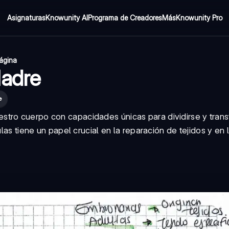
Asignaturas
Knowunity AI
Programa de Creadores
Más
Knowunity Pro
página
Madre
e
stro cuerpo con capacidades únicas para dividirse y tran
ulas tiene un papel crucial en la reparación de tejidos y en