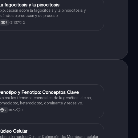
La fagocitosis y la pinocitosis
Biologia
xplicación sobre la fagocitosis y la pinoscitosis y
uándo se producen y su proceso
137
2
9
G
enotipo y Fenotipo: Conceptos Clave
Biologia
xplora los términos esenciales de la genética: alelos,
omocigoto, heterocigoto, dominante y recesivo.
62
0
9
úcleo Celular
Biologia
inición núcleo Celular Definición de: Membrana celular,