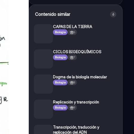
Contenido similar
6
CAPAS DE LA TIERRA
Biologia
6
CICLOS BIGEOQUÍMICOS
Biologia
7
Dogma de la biología molecular
Biologia
8
Replicación y transcripción
Biologia
9
Transcripción, traducción y
replicación del ADN