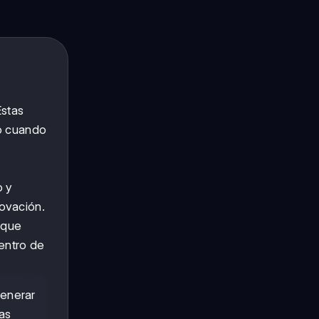
Estas
do cuando
o y
ovación.
 que
entro de
.
generar
sas