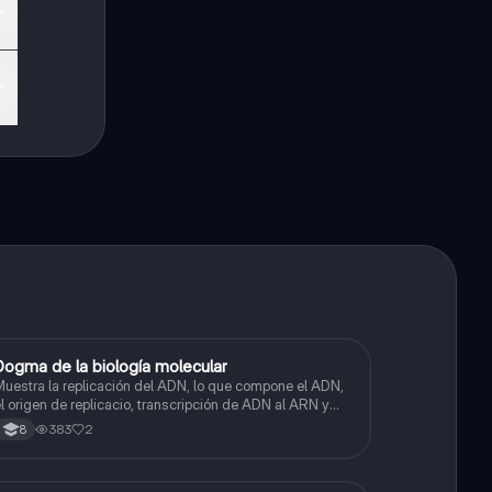
Dogma de la biología molecular
Biologia
uestra la replicación del ADN, lo que compone el ADN,
l origen de replicacio, transcripción de ADN al ARN y
raducción de ARN a proteína.
383
2
8