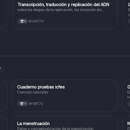
Transcripción, traducción y replicación del ADN
Biologia
sobre las etapas de la replicación, las iniciación etc..
E
c
230
0
8
9
Cuaderno pruebas icfes
G
Biologia
Ciencias naturales
E
h
185
2
11
La menstruación
N
Biologia
Datos y conceptualizacion de la menstruación
Def