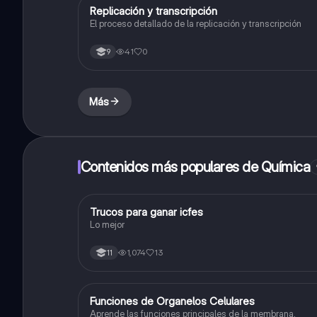
Replicación y transcripción
Biologia
El proceso detallado de la replicación y transcripción
41
0
9
Más
Contenidos más populares de Química
Trucos para ganar icfes
Química
Lo mejor
1,074
13
11
F
Funciones de Organelos Celulares
Biologia
Aprende las funciones principales de la membrana,