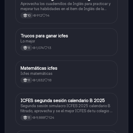
Aprovecha los cuadernillos de Inglés para practicar y
mejorar tus habilidades en el ítem de Inglés de la
Prueba Saber 11. 🫡
912
14
10
Trucos para ganar icfes
Química
Lo mejor
1,074
13
11
Matemáticas icfes
ICFES: Matemáticas
Icfes matemáticas
1,832
18
11
ICFES segunda sesión calendario B 2025
ICFES: Lectura Crítica
Segunda sesión simulacro ICFES 2025 calendario B
filtrado, aprovecha y se el mejor ICFES de tu colegio y
poder ingresar a universidad, y estudiar aquella
9,888
124
11
carrera con la que tanto sueñas.