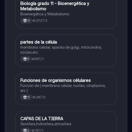
B
Biología grado 11 - Bioenergética y
Biologia
Metabolismo
Bioenergética y Metabolismo
270
3
11
P
partes de la célula
Biologia
membrana celular, aparato de golgi, mitocondria,
núcleo,etc.
58
1
9
F
Funciones de organismos célulares
Biologia
Funcion de ( membrana celular, nucleo, citoplasma,
etc )
28
0
11
CAPAS DE LA TIERRA
Biologia
Seosfera,hidrosfera,atmosfera
75
1
6