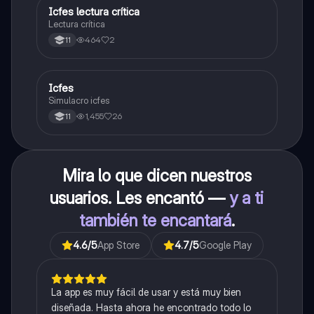
Icfes lectura crítica
Lengua Castellana
Lectura crítica
464
2
11
Icfes
ICFES: Sociales y Ciudadanas
Simulacro icfes
1,455
26
11
Mira lo que dicen nuestros
usuarios. Les encantó —
y a ti
también te encantará
.
4.6
/5
App Store
4.7
/5
Google Play
La app es muy fácil de usar y está muy bien
diseñada. Hasta ahora he encontrado todo lo