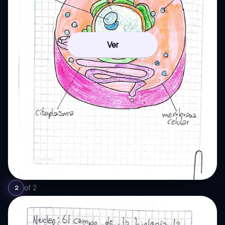
Ver
of
2
2