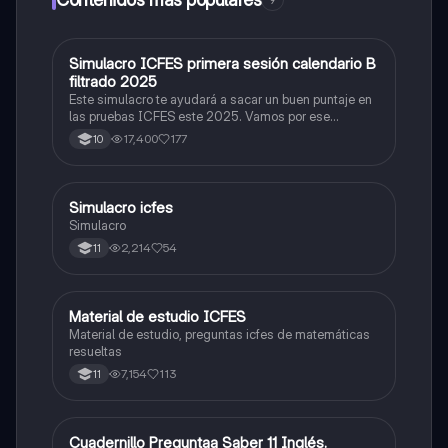
9
Simulacro ICFES primera sesión calendario B
ICFES: Matemáticas
filtrado 2025
Este simulacro te ayudará a sacar un buen puntaje en
las pruebas ICFES este 2025. Vamos por ese
500/500. Y poder ser admitido en la universidad que
17,400
177
10
quieras, estudiar la carrera que quieres y no la que te
toque. Vamos con toda para sacar un buen puntaje.
Simulacro icfes
ICFES: Lectura Crítica
Simulacro
2,214
54
11
Material de estudio ICFES
ICFES: Matemáticas
Material de estudio, preguntas icfes de matemáticas
resueltas
7,154
113
11
Cuadernillo Preguntaa Saber 11 Inglés.
ICFES: Inglés