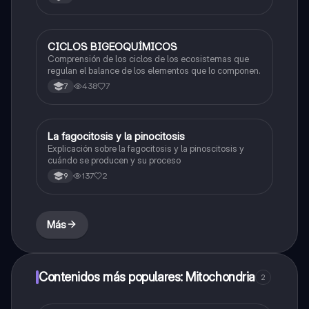
CICLOS BIGEOQUÍMICOS
Biologia
Comprensión de los ciclos de los ecosistemas que
regulan el balance de los elementos que lo componen.
438
7
7
La fagocitosis y la pinocitosis
Biologia
Explicación sobre la fagocitosis y la pinoscitosis y
cuándo se producen y su proceso
137
2
9
Más
Contenidos más populares: Mitochondria
2