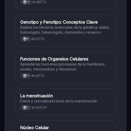
185
2
11
G
Genotipo y Fenotipo: Conceptos Clave
Biologia
Explora los términos esenciales de la genética: alelos,
homocigoto, heterocigoto, dominante y recesivo.
62
0
9
F
Funciones de Organelos Celulares
Biologia
Aprende las funciones principales de la membrana,
núcleo, mitocondrias y ribosomas.
63
0
7
La menstruación
Biologia
Datos y conceptualizacion de la menstruación
320
9
7
N
Núcleo Celular
Biologia