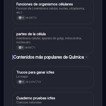
F
Funciones de organismos célulares
Biologia
Funcion de ( membrana celular, nucleo, citoplasma,
etc )
28
0
11
P
partes de la célula
Biologia
membrana celular, aparato de golgi, mitocondria,
núcleo,etc.
58
1
9
Contenidos más populares de Química
9
Trucos para ganar icfes
Química
Lo mejor
1,074
13
11
Cuaderno pruebas icfes
Biologia
Ciencias naturales