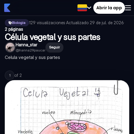
Abrir la app
129
visualizaciones
·
Actualizado
29 de jul. de 2026
·
Biologia
2 páginas
Célula vegetal y sus partes
Hanna_star
Seguir
@
hanna29paucar
Celula vegetal y sus partes
of
2
1