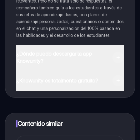
relevantes. Pero no se trata solo de respuestas, el
compañero también guía a los estudiantes a través de
sus retos de aprendizaje diarios, con planes de
aprendizaje personalizados, cuestionarios o contenidos
en el chat y una personalización del 100% basada en
las habilidades y el desarrollo de los estudiantes.
¿Dónde puedo descargar la app
Knowunity?
Puedes descargar la app en Google Play Store y Apple
App Store.
¿Knowunity es totalmente gratuito?
¡Sí lo es! Tienes acceso totalmente gratuito a todo el
contenido de la app, puedes chatear con otros
alumnos y recibir ayuda inmeditamente. Puedes ganar
dinero utilizando la aplicación, que te permitirá acceder
a determinadas funciones.
Contenido similar