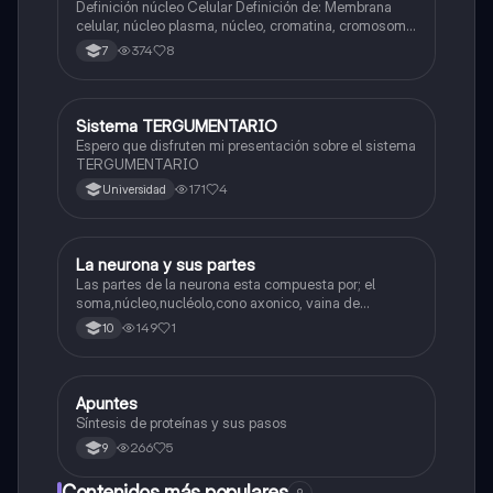
Definición núcleo Celular Definición de: Membrana
celular, núcleo plasma, núcleo, cromatina, cromosoma
Interfase Fases de la interfase
374
8
7
Sistema TERGUMENTARIO
Biologia
Espero que disfruten mi presentación sobre el sistema
TERGUMENTARIO
171
4
Universidad
La neurona y sus partes
Biologia
Las partes de la neurona esta compuesta por; el
soma,núcleo,nucléolo,cono axonico, vaina de
mielina,celula schwan,núcleo de schwann,nódulo de
149
1
10
Ranvier,terminal axonico Arborizacion terminal, botón
sinaptico,dentristas y sustancia de Nissi.
Apuntes
Biologia
Síntesis de proteínas y sus pasos
266
5
9
Contenidos más populares