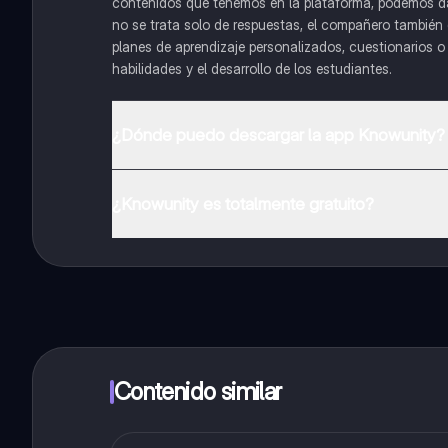
contenidos que tenemos en la plataforma, podemos dar 
no se trata solo de respuestas, el compañero también g
planes de aprendizaje personalizados, cuestionarios 
habilidades y el desarrollo de los estudiantes.
¿Dónde puedo descargar la app Knowunity?
Puedes descargar la app en Google Play Store y Apple
¿Knowunity es totalmente gratuito?
¡Sí lo es! Tienes acceso totalmente gratuito a todo e
inmeditamente. Puedes ganar dinero utilizando la apli
Contenido similar