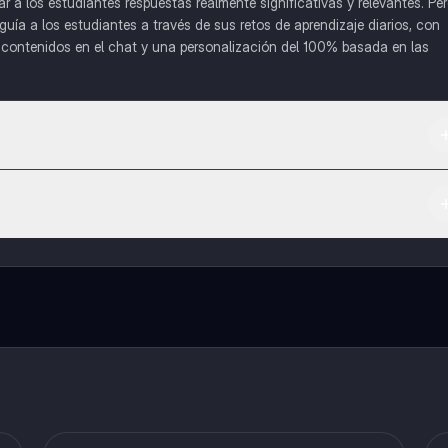
a los estudiantes respuestas realmente significativas y relevantes. Pe
uía a los estudiantes a través de sus retos de aprendizaje diarios, con
o contenidos en el chat y una personalización del 100% basada en las
 App Store.
l contenido de la app, puedes chatear con otros alumnos y recibir ayuda
cación, que te permitirá acceder a determinadas funciones.