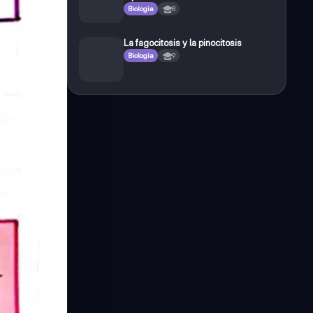
Biologia
8
La fagocitosis y la pinocitosis
Biologia
9