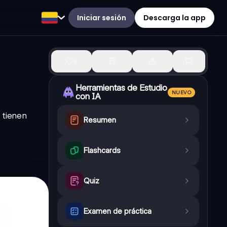
Iniciar sesión
Descarga la app
6
Herramientas de Estudio
NUEVO
con IA
 tienen
Resumen
Flashcards
Quiz
Examen de práctica