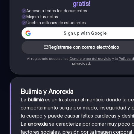
gratis!
Acceso a todos los documentos
Mejora tus notas
Únete a millones de estudiantes
Regístrarse con correo electrónico
Al registrarte aceptas las
Condiciones del servicio
y la
Política 
privacidad
.
Bulimia y Anorexia
La
bulimia
es un trastorno alimenticio donde la p
comportamiento surge por miedo, inseguridad y pr
tu cuerpo y puede causar fallas cardíacas y deshi
La
anorexia
se caracteriza por comer muy poco o
factores sociales, presión por la imagen corpor