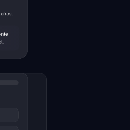
 años.
ente.
l.