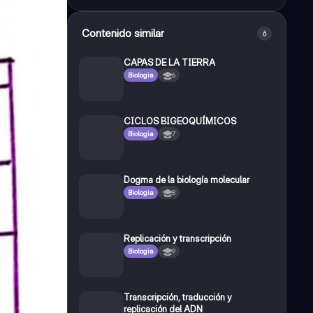
Contenido similar
6
CAPAS DE LA TIERRA
Biologia
6
CICLOS BIGEOQUÍMICOS
Biologia
7
Dogma de la biología molecular
Biologia
8
Replicación y transcripción
Biologia
9
Transcripción, traducción y
replicación del ADN