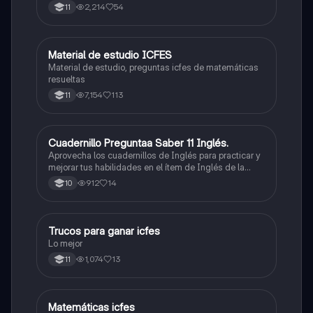
2,214
54
11
Material de estudio ICFES
ICFES: Matemáticas
Material de estudio, preguntas icfes de matemáticas
resueltas
7,154
113
11
Cuadernillo Preguntaa Saber 11 Inglés.
ICFES: Inglés
Aprovecha los cuadernillos de Inglés para practicar y
mejorar tus habilidades en el ítem de Inglés de la
Prueba Saber 11. 🫡
912
14
10
Trucos para ganar icfes
Química
Lo mejor
1,074
13
11
Matemáticas icfes
ICFES: Matemáticas