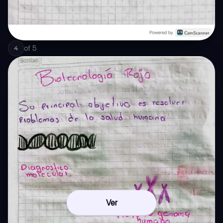
of
5
4
Ver