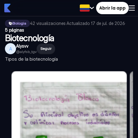
Abrir la app
42
visualizaciones
·
Actualizado
17 de jul. de 2026
·
Biologia
5 páginas
Biotecnología
Alysvv
A
Seguir
@
alyfsb_tgv
Tipos de la biotecnología