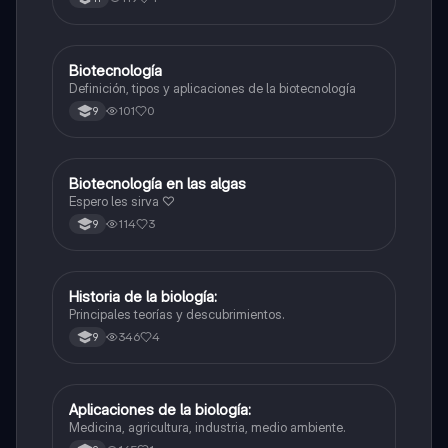
Biotecnología
Biologia
Definición, tipos y aplicaciones de la biotecnología
101
0
9
Biotecnología en las algas
Química
Espero les sirva ♡
114
3
9
Historia de la biología:
Biologia
Principales teorías y descubrimientos.
346
4
9
Aplicaciones de la biología:
Biologia
Medicina, agricultura, industria, medio ambiente.