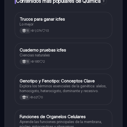
Contenidos más populares de Química
9
Trucos para ganar icfes
Química
Lo mejor
1,074
13
11
Cuaderno pruebas icfes
Biologia
Ciencias naturales
185
2
11
G
Genotipo y Fenotipo: Conceptos Clave
Biologia
Explora los términos esenciales de la genética: alelos,
homocigoto, heterocigoto, dominante y recesivo.
62
0
9
F
Funciones de Organelos Celulares
Biologia
Aprende las funciones principales de la membrana,
núcleo, mitocondrias y ribosomas.