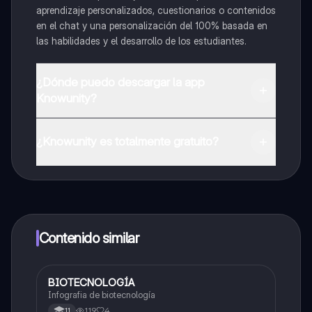
aprendizaje personalizados, cuestionarios o contenidos
en el chat y una personalización del 100% basada en
las habilidades y el desarrollo de los estudiantes.
¿Dónde puedo descargar la app
Knowunity?
Puedes descargar la app en Google Play Store y Apple
App Store.
¿Knowunity es totalmente gratuito?
¡Sí lo es! Tienes acceso totalmente gratuito a todo el
contenido de la app, puedes chatear con otros
alumnos y recibir ayuda inmeditamente. Puedes ganar
dinero utilizando la aplicación, que te permitirá acceder
a determinadas funciones.
Contenido similar
BIOTECNOLOGÍA
Biologia
Infografia de biotecnología
119
4
11