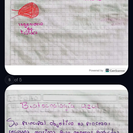
of
5
5