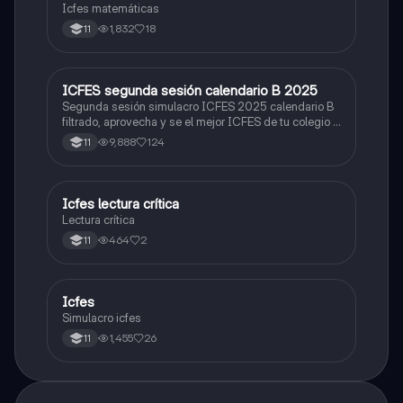
Icfes matemáticas
1,832
18
11
ICFES segunda sesión calendario B 2025
ICFES: Lectura Crítica
Segunda sesión simulacro ICFES 2025 calendario B
filtrado, aprovecha y se el mejor ICFES de tu colegio y
poder ingresar a universidad, y estudiar aquella
9,888
124
11
carrera con la que tanto sueñas.
Icfes lectura crítica
Lengua Castellana
Lectura crítica
464
2
11
Icfes
ICFES: Sociales y Ciudadanas
Simulacro icfes
1,455
26
11