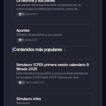
La neurona y sus partes
Biologia
Las partes de la neurona esta compuesta por; el
soma,núcleo,nucléolo,cono axonico, vaina de
mielina,celula schwan,núcleo de schwann,nódulo de
149
1
10
Ranvier,terminal axonico Arborizacion terminal, botón
sinaptico,dentristas y sustancia de Nissi.
Apuntes
Biologia
Síntesis de proteínas y sus pasos
266
5
9
Contenidos más populares
9
Simulacro ICFES primera sesión calendario B
ICFES: Matemáticas
filtrado 2025
Este simulacro te ayudará a sacar un buen puntaje en
las pruebas ICFES este 2025. Vamos por ese
500/500. Y poder ser admitido en la universidad que
17,400
177
10
quieras, estudiar la carrera que quieres y no la que te
toque. Vamos con toda para sacar un buen puntaje.
Simulacro icfes
ICFES: Lectura Crítica
Simulacro