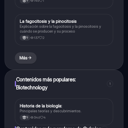
145
1
9
La fagocitosis y la pinocitosis
Biologia
Explicación sobre la fagocitosis y la pinoscitosis y
cuándo se producen y su proceso
137
2
9
Más
Contenidos más populares:
1
Biotechnology
Historia de la biología:
Biologia
Principales teorías y descubrimientos.
346
4
9