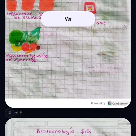
Ver
of
5
3