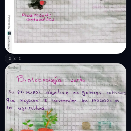
of
5
2