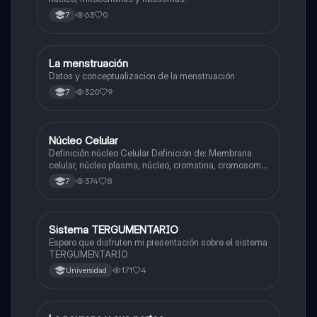
63
0
7
La menstruación
Biologia
Datos y conceptualizacion de la menstruación
320
9
7
N
Núcleo Celular
Biologia
Definición núcleo Celular Definición de: Membrana
celular, núcleo plasma, núcleo, cromatina, cromosoma
Interfase Fases de la interfase
374
8
7
Sistema TERGUMENTARIO
Biologia
Espero que disfruten mi presentación sobre el sistema
TERGUMENTARIO
171
4
Universidad