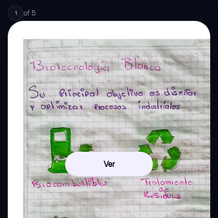
of
5
1
Ver