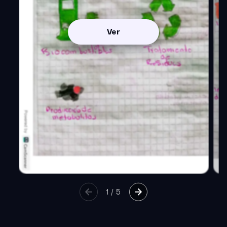
Ver
1
/
5