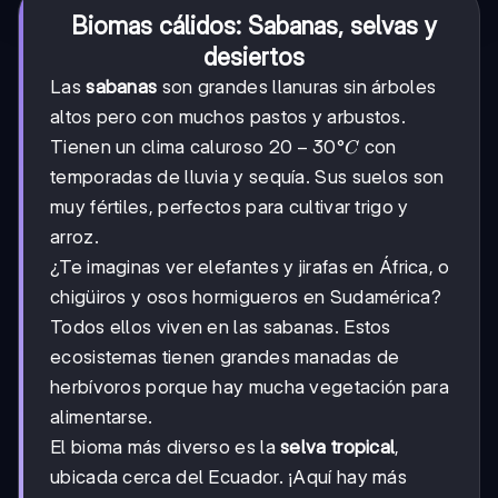
Biomas cálidos: Sabanas, selvas y
desiertos
Las
sabanas
son grandes llanuras sin árboles
altos pero con muchos pastos y arbustos.
20-
20
−
30°
Tienen un clima caluroso
con
C
30°C
temporadas de lluvia y sequía. Sus suelos son
muy fértiles, perfectos para cultivar trigo y
arroz.
¿Te imaginas ver elefantes y jirafas en África, o
chigüiros y osos hormigueros en Sudamérica?
Todos ellos viven en las sabanas. Estos
ecosistemas tienen grandes manadas de
herbívoros porque hay mucha vegetación para
alimentarse.
El bioma más diverso es la
selva tropical
,
ubicada cerca del Ecuador. ¡Aquí hay más