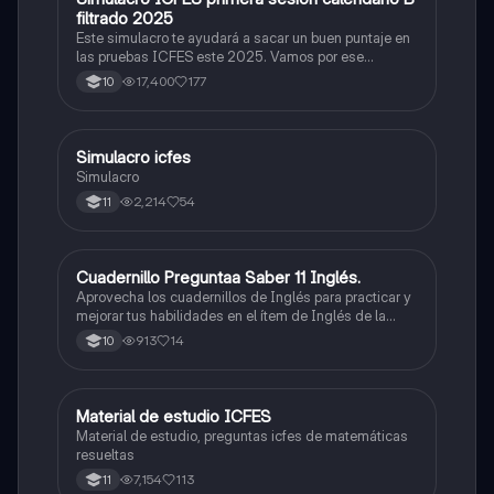
filtrado 2025
Este simulacro te ayudará a sacar un buen puntaje en
las pruebas ICFES este 2025. Vamos por ese
500/500. Y poder ser admitido en la universidad que
17,400
177
10
quieras, estudiar la carrera que quieres y no la que te
toque. Vamos con toda para sacar un buen puntaje.
Simulacro icfes
ICFES: Lectura Crítica
Simulacro
2,214
54
11
Cuadernillo Preguntaa Saber 11 Inglés.
ICFES: Inglés
Aprovecha los cuadernillos de Inglés para practicar y
mejorar tus habilidades en el ítem de Inglés de la
Prueba Saber 11. 🫡
913
14
10
Material de estudio ICFES
ICFES: Matemáticas
Material de estudio, preguntas icfes de matemáticas
resueltas
7,154
113
11