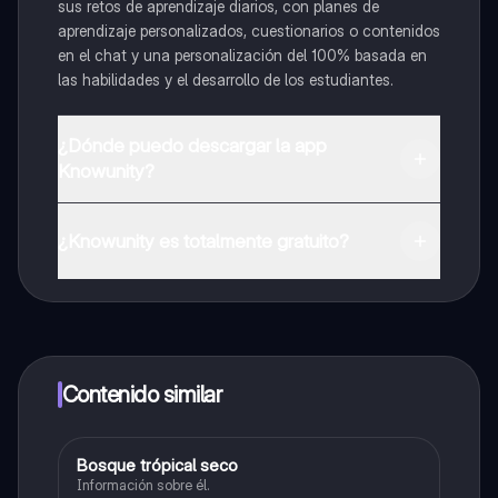
sus retos de aprendizaje diarios, con planes de
aprendizaje personalizados, cuestionarios o contenidos
en el chat y una personalización del 100% basada en
las habilidades y el desarrollo de los estudiantes.
¿Dónde puedo descargar la app
Knowunity?
Puedes descargar la app en Google Play Store y Apple
App Store.
¿Knowunity es totalmente gratuito?
¡Sí lo es! Tienes acceso totalmente gratuito a todo el
contenido de la app, puedes chatear con otros
alumnos y recibir ayuda inmeditamente. Puedes ganar
dinero utilizando la aplicación, que te permitirá acceder
a determinadas funciones.
Contenido similar
Bosque trópical seco
Biologia
Información sobre él.