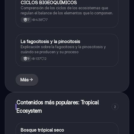
CICLOS BIGEOQUÍMICOS
Biologia
Comprensión de los ciclos de los ecosistemas que
regulan el balance de los elementos que lo componen.
438
7
7
La fagocitosis y la pinocitosis
Biologia
Explicación sobre la fagocitosis y la pinoscitosis y
cuándo se producen y su proceso
137
2
9
Más
Contenidos más populares: Tropical
2
Ecosystem
Bosque trópical seco
Biologia