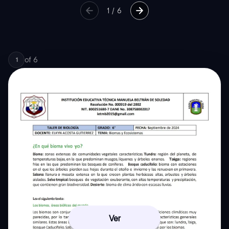
1
/
6
of
6
1
Ver