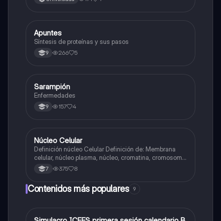
Apuntes
Biologia
Síntesis de proteínas y sus pasos
266
5
9
Sarampión
Biologia
Enfermedades
157
4
9
Núcleo Celular
Biologia
Definición núcleo Celular Definición de: Membrana
celular, núcleo plasma, núcleo, cromatina, cromosoma
Interfase Fases de la interfase
375
8
7
Contenidos más populares
9
Simulacro ICFES primera sesión calendario B
ICFES: Matemáticas