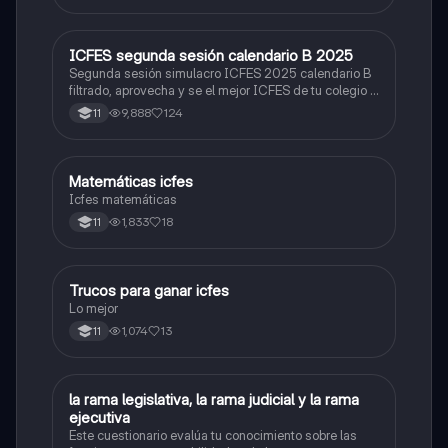
ICFES segunda sesión calendario B 2025
ICFES: Lectura Crítica
Segunda sesión simulacro ICFES 2025 calendario B
filtrado, aprovecha y se el mejor ICFES de tu colegio y
poder ingresar a universidad, y estudiar aquella
9,888
124
11
carrera con la que tanto sueñas.
Matemáticas icfes
ICFES: Matemáticas
Icfes matemáticas
1,833
18
11
Trucos para ganar icfes
Química
Lo mejor
1,074
13
11
L
la rama legislativa, la rama judicial y la rama
Sociales/Historia
ejecutiva
Este cuestionario evalúa tu conocimiento sobre las