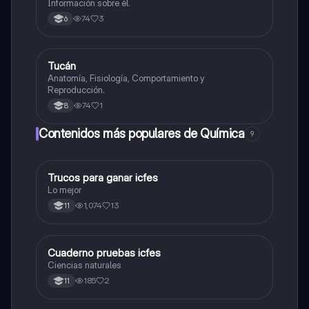
Información sobre él.
74
3
6
Tucán
Biologia
Anatomía, Fisiología, Comportamiento y
Reproducción.
74
1
8
Contenidos más populares de Química
9
Trucos para ganar icfes
Química
Lo mejor
1,074
13
11
Cuaderno pruebas icfes
Biologia
Ciencias naturales
185
2
11