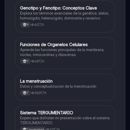
G
Genotipo y Fenotipo: Conceptos Clave
Biologia
Explora los términos esenciales de la genética: alelos,
homocigoto, heterocigoto, dominante y recesivo.
62
0
9
F
Funciones de Organelos Celulares
Biologia
Aprende las funciones principales de la membrana,
núcleo, mitocondrias y ribosomas.
63
0
7
La menstruación
Biologia
Datos y conceptualizacion de la menstruación
320
9
7
Sistema TERGUMENTARIO
Biologia
Espero que disfruten mi presentación sobre el sistema
TERGUMENTARIO
171
4
Universidad