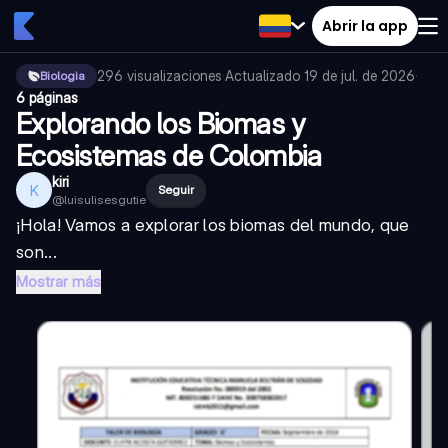
Abrir la app
296
visualizaciones
·
Actualizado
19 de jul. de 2026
·
Biologia
6 páginas
Explorando los Biomas y
Ecosistemas de Colombia
kiri
K
Seguir
@
luisulisesgutie
¡Hola! Vamos a explorar los biomas del mundo, que
son...
Mostrar más