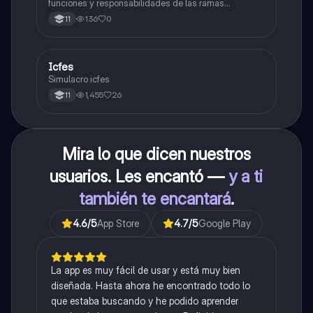
funciones y responsabilidades de las ramas
legislativa, judicial y ejecutiva.
136
0
11
Icfes
ICFES: Sociales y Ciudadanas
Simulacro icfes
1,455
26
11
Mira lo que dicen nuestros
usuarios. Les encantó —
y a ti
también te encantará
.
4.6
/5
App Store
4.7
/5
Google Play
La app es muy fácil de usar y está muy bien
diseñada. Hasta ahora he encontrado todo lo
que estaba buscando y he podido aprender