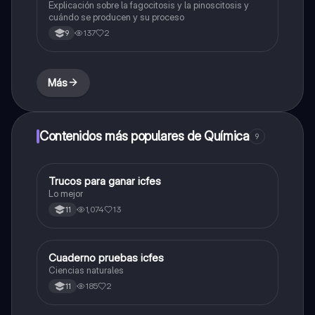
Explicación sobre la fagocitosis y la pinoscitosis y
cuándo se producen y su proceso
137
2
9
Más
Contenidos más populares de Química
9
Trucos para ganar icfes
Química
Lo mejor
1,074
13
11
Cuaderno pruebas icfes
Biologia
Ciencias naturales
185
2
11