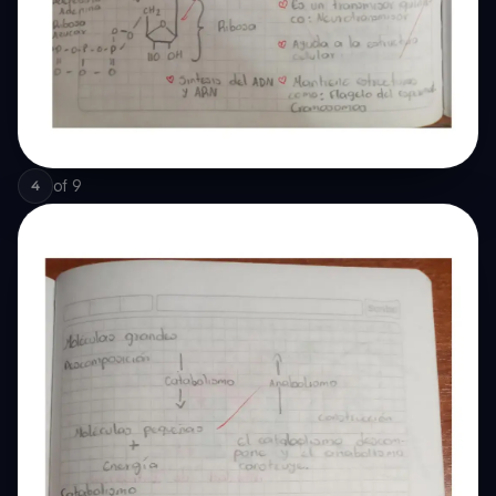
of
9
4