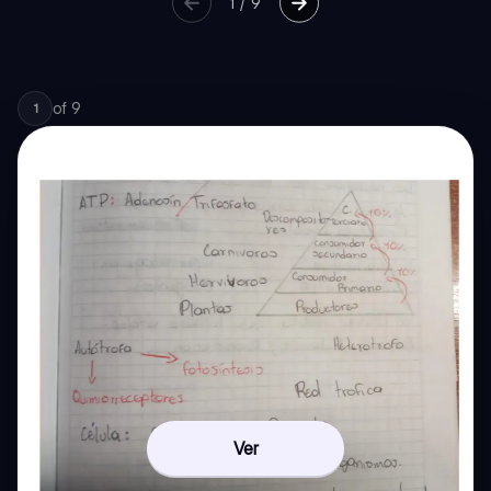
1
/
9
of
9
1
Ver