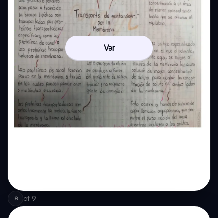
Ver
of
9
8