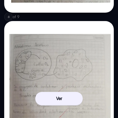
of
9
6
Ver