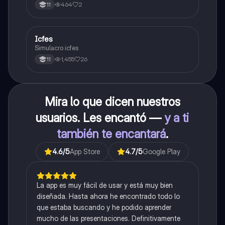
464
2
11
Icfes
ICFES: Sociales y Ciudadanas
Simulacro icfes
1,455
26
11
Mira lo que dicen nuestros
usuarios. Les encantó —
y a ti
también te encantará
.
4.6
/5
App Store
4.7
/5
Google Play
La app es muy fácil de usar y está muy bien
diseñada. Hasta ahora he encontrado todo lo
que estaba buscando y he podido aprender
mucho de las presentaciones. Definitivamente