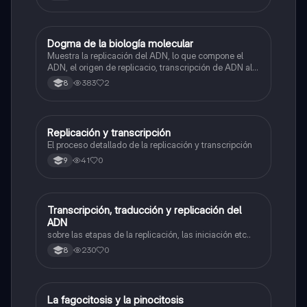
Dogma de la biología molecular
Biologia
Muestra la replicación del ADN, lo que compone el
ADN, el origen de replicacio, transcripción de ADN al
ARN y traducción de ARN a proteína.
383
2
8
Replicación y transcripción
Biologia
El proceso detallado de la replicación y transcripción
41
0
9
Transcripción, traducción y replicación del
Biologia
ADN
sobre las etapas de la replicación, las iniciación etc..
230
0
8
La fagocitosis y la pinocitosis
Biologia