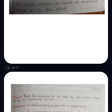
of
9
2