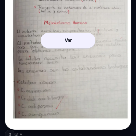
Ver
of
9
3