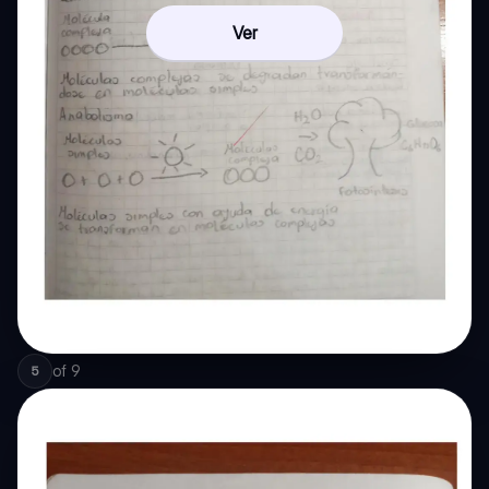
Ver
of
9
5