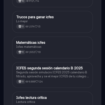
912
14
10
Trucos para ganar icfes
Química
Lo mejor
1,074
13
11
Matemáticas icfes
ICFES: Matemáticas
Icfes matemáticas
1,832
18
11
ICFES segunda sesión calendario B 2025
ICFES: Lectura Crítica
Segunda sesión simulacro ICFES 2025 calendario B
filtrado, aprovecha y se el mejor ICFES de tu colegio y
poder ingresar a universidad, y estudiar aquella
9,888
124
11
carrera con la que tanto sueñas.
Icfes lectura crítica
Lengua Castellana
Lectura crítica