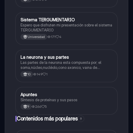
Sistema TERGUMENTARIO
Biologia
Espero que disfruten mi presentación sobre el sistema
TERGUMENTARIO
171
4
Universidad
La neurona y sus partes
Biologia
Las partes de la neurona esta compuesta por; el
soma,núcleo,nucléolo,cono axonico, vaina de
mielina,celula schwan,núcleo de schwann,nódulo de
149
1
10
Ranvier,terminal axonico Arborizacion terminal, botón
sinaptico,dentristas y sustancia de Nissi.
Apuntes
Biologia
Síntesis de proteínas y sus pasos
266
5
9
Contenidos más populares
9