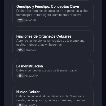
G
Genotipo y Fenotipo: Conceptos Clave
Biologia
Explora los términos esenciales de la genética: alelos,
homocigoto, heterocigoto, dominante y recesivo.
62
0
9
F
Funciones de Organelos Celulares
Biologia
Aprende las funciones principales de la membrana,
núcleo, mitocondrias y ribosomas.
63
0
7
La menstruación
Biologia
Datos y conceptualizacion de la menstruación
320
9
7
Núcleo Celular
Biologia
Definición núcleo Celular Definición de: Membrana
celular, núcleo plasma, núcleo, cromatina, cromosoma
Interfase Fases de la interfase
375
8
7