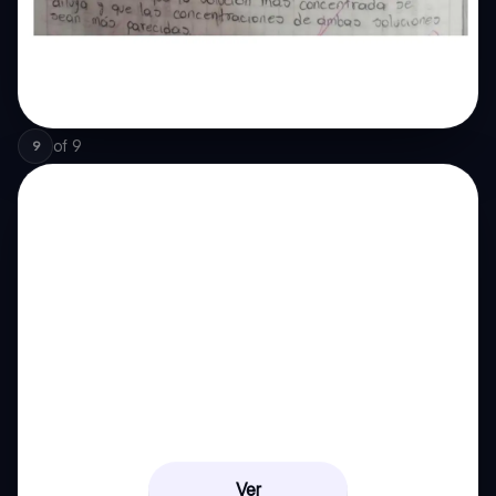
of
9
9
Ver