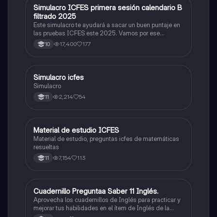
Simulacro ICFES primera sesión calendario B
ICFES: Matemáticas
filtrado 2025
Este simulacro te ayudará a sacar un buen puntaje en
las pruebas ICFES este 2025. Vamos por ese
500/500. Y poder ser admitido en la universidad que
17,400
177
10
quieras, estudiar la carrera que quieres y no la que te
toque. Vamos con toda para sacar un buen puntaje.
Simulacro icfes
ICFES: Lectura Crítica
Simulacro
2,214
54
11
Material de estudio ICFES
ICFES: Matemáticas
Material de estudio, preguntas icfes de matemáticas
resueltas
7,154
113
11
Cuadernillo Preguntaa Saber 11 Inglés.
ICFES: Inglés
Aprovecha los cuadernillos de Inglés para practicar y
mejorar tus habilidades en el ítem de Inglés de la
Prueba Saber 11. 🫡